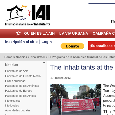
IT
QUIEN ES LA AIH
LA VIA URBANA
CAMPAÑA C
inscripción al sitio
Login
¡Subscribase a
Home
»
Noticias
»
Newsletter
»
El Programa de la Asamblea Mundial de los Habit
Noticias
The Inhabitants at th
Habitantes de Asia
Habitantes de Oriente Medio
27. marzo 2013
Haiti, solidaridad
The Wor
Habitantes de las Américas
Tuesday
Habitantes de Europa
Assembly
Habitantes de las Africas
preparat
info globales
to part
info locales
Autoridades Locales
The P