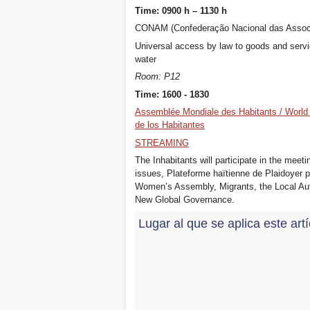
of NYC’s Worst Evictors &
Time: 0900 h – 1130 h
Mapping Evictions Across
CONAM (Confederação Nacional das Assoc
NYC
¡Vengan todas y todos del
Universal access by law to goods and servic
21 al 23 de junio de 2019 a
water
Marsella, Francia!
Room: P12
! W 2019 W !
Time: 1600 - 1830
Reinforcing the Impact of
the R-Existing Inhabitants
Assemblée Mondiale des Habitants / World 
at Africities 2018
de los Habitantes
¡Finaliza Octubre, sigue la
STREAMING
Solidaridad para Cero
Desalojos en todo el
The Inhabitants will participate in the meet
mundo!
issues, Plateforme haïtienne de Plaidoyer 
The UN Special Rapporteur
Women’s Assembly, Migrants, the Local Aut
#MaketheShift, New York,
New Global Governance.
17 Oct. 2018
¡Octubre es Solidaridad
Lugar al que se aplica este art
para Cero Desalojos en
todo el mundo!
New York, Meet & Greet
International Housing
Activists
Kenya: The International
Tribunal on Evictions call to