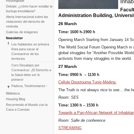
Inhab
Housingtube
Debate: ¿cómo hacer estallar la
Facult
burbuja inmobiliaria?
Administration Building, Univers
Alerta Internacional sobre las
violaciones del derecho de
26 March
vivienda
Time: 1600 h-1900 h
Galerías de imágenes
Newsletter
Opening March Starting from January 14 S
Los habitantes en primera
The World Social Forum Opening March in so
línea para sacar al
global struggles for “Another Possible World
Coronavirus de los
activists from many struggles in the world.
territorios
Cero Desalojos por
27 March
Coronavirus: ¡El Derecho a
Time: 0900 h – 1130 h
la Salud debe ser lo
primero!
Cellule Doustourna Tunis-Médina
Padova, Testimonianze -
The Truth is not always nice to see….the h
Concerto - Teatro - Danza
Biblioteca
in solidarietà con i difensori
Room: SE5
Housing Blog
del diritto alla casa
Time: 1300 h – 1530 h
Recorriendo el Mundo con la
Ante el fracaso de la
Casa a Cuestas
COP25, el Tribunal
Towards a Pan-African Network of Inhabitan
Internacional de Desalojos
Room: Salle de conference
relanza la iniciativa para
2020
STREAMING
Tribunal Internacional de