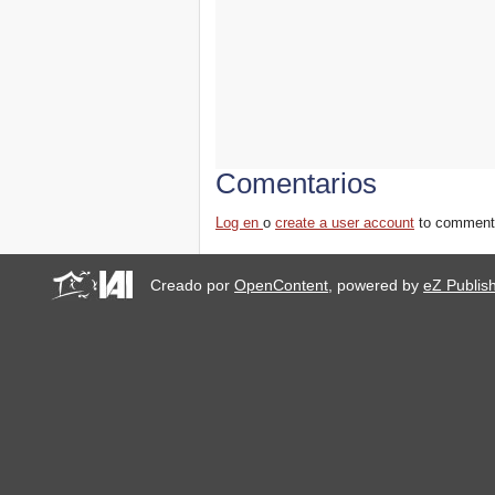
stop military activities and
evictions against Maasai
USA: Poor People’s
Campaign: A National Call
for Moral Revival!
Buenos Aires, R-
Existencias y Solidaridad
de lxs habitantes
Brasilia, Marcha nacional
Comentarios
dos movimentos de
moradia
Log en
o
create a user account
to comment
Convocatoria encuentro
regional: Mujeres en
defensa del territorio
Creado por
OpenContent
, powered by
eZ Publis
FSM: A agenda das R-
Existências
Habitantes que R-Existen
en el FSM 2018
W 2018
ÚLTIMA CHAMADA PARA
CASOS DE DESPEJOS
NO BRASIL
Día Mundial por el Derecho
a la Ciudad: ¡Paren los
Desalojos Forzados!