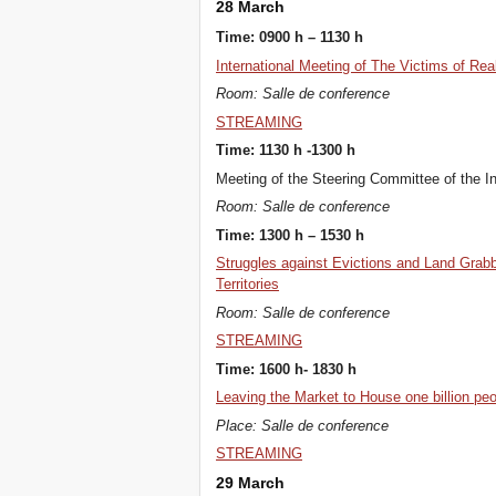
28 March
Desalojos sobre Cambios
Climáticos - Dos sesiones
Time: 0900 h – 1130 h
en una
International Meeting of The Victims of Re
Xalapa, Mexico, Jornada de
la Re-Existencia por el
Room: Salle de conference
derecho a la vivienda
STREAMING
¡Haciendo Nueva York una
Ciudad Cero Desalojos!
Time: 1130 h -1300 h
Octubre de 2019, Llamado
Meeting of the Steering Committee of the In
Jornadas Mundiales Cero
Room: Salle de conference
Desalojos
DONAR PARA LAS
Time: 1300 h – 1530 h
LUCHAS PARA EL
Struggles against Evictions and Land Grabb
DERECHO A VIVIENDA,
Territories
TIERRA Y CIUDAD
LLAMADO
Room: Salle de conference
INTERNACIONAL SOBRE
STREAMING
CASOS DE DESALOJOS Y
DESPLAZAMIENTOS
Time: 1600 h- 1830 h
Del 21 al 23 de junio, en
Leaving the Market to House one billion peo
Marsella, capital de los
habitantes del Mediterráneo
Place: Salle de conference
Housing for All en Europa :
STREAMING
¡tu firma es necesaria !
29 March
New Website Naming Some