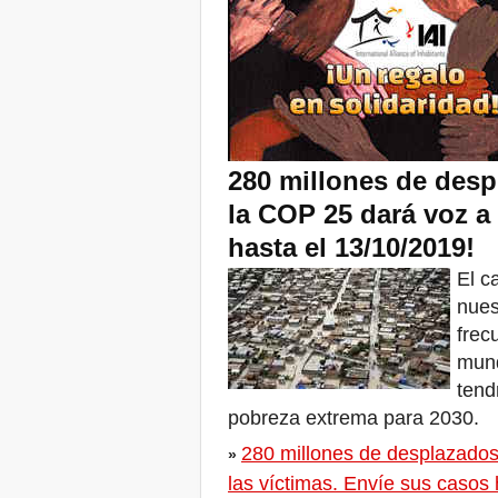
of NYC’s Worst Evictors &
Mapping Evictions Across
NYC
¡Vengan todas y todos del
21 al 23 de junio de 2019 a
Marsella, Francia!
! W 2019 W !
Reinforcing the Impact of
the R-Existing Inhabitants
280 millones de desp
at Africities 2018
la COP 25 dará voz a 
¡Finaliza Octubre, sigue la
Solidaridad para Cero
hasta el 13/10/2019!
Desalojos en todo el
mundo!
El c
The UN Special Rapporteur
nues
#MaketheShift, New York,
17 Oct. 2018
frec
¡Octubre es Solidaridad
mund
para Cero Desalojos en
tend
todo el mundo!
New York, Meet & Greet
pobreza extrema para 2030.
International Housing
Activists
280 millones de desplazados:
»
Kenya: The International
las víctimas. Envíe sus casos 
Tribunal on Evictions call to