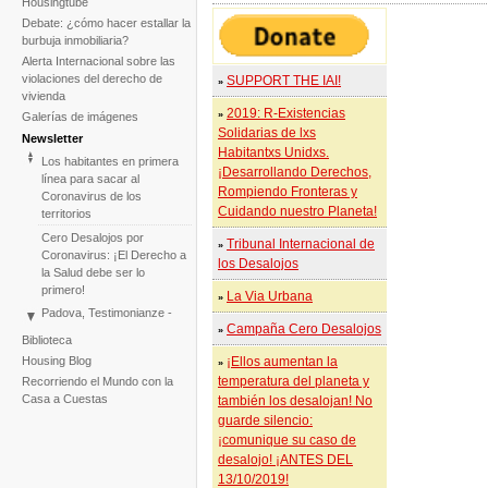
Housingtube
Debate: ¿cómo hacer estallar la
burbuja inmobiliaria?
Alerta Internacional sobre las
violaciones del derecho de
SUPPORT THE IAI!
»
vivienda
2019: R-Existencias
»
Galerías de imágenes
Solidarias de lxs
Newsletter
Habitantxs Unidxs.
Los habitantes en primera
¡Desarrollando Derechos,
línea para sacar al
Rompiendo Fronteras y
Coronavirus de los
Cuidando nuestro Planeta!
territorios
Cero Desalojos por
Tribunal Internacional de
»
Coronavirus: ¡El Derecho a
los Desalojos
la Salud debe ser lo
primero!
La Via Urbana
»
Padova, Testimonianze -
Campaña Cero Desalojos
Concerto - Teatro - Danza
»
Biblioteca
in solidarietà con i difensori
Housing Blog
¡Ellos aumentan la
»
del diritto alla casa
temperatura del planeta y
Recorriendo el Mundo con la
Ante el fracaso de la
Casa a Cuestas
también los desalojan! No
COP25, el Tribunal
guarde silencio:
Internacional de Desalojos
¡comunique su caso de
relanza la iniciativa para
2020
desalojo! ¡ANTES DEL
13/10/2019!
Tribunal Internacional de