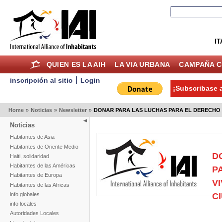
IT
QUIEN ES LA AIH
LA VIA URBANA
CAMPAÑA C
inscripción al sitio
Login
¡Subscribase a
Home
»
Noticias
»
Newsletter
»
DONAR PARA LAS LUCHAS PARA EL DERECHO A
Noticias
Habitantes de Asia
Habitantes de Oriente Medio
D
Haiti, solidaridad
Habitantes de las Américas
P
Habitantes de Europa
VI
Habitantes de las Africas
info globales
C
info locales
Autoridades Locales