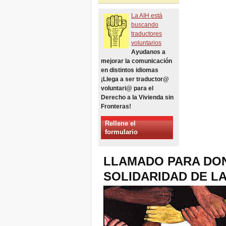
Desalojos sobre Cambios
Climáticos - Dos sesiones
La AIH está
en una
buscando
Xalapa, Mexico, Jornada de
traductores
la Re-Existencia por el
voluntarios
derecho a la vivienda
Ayudanos a
¡Haciendo Nueva York una
mejorar la comunicación
Ciudad Cero Desalojos!
en distintos idiomas
Octubre de 2019, Llamado
¡Llega a ser traductor@
Jornadas Mundiales Cero
voluntari@ para el
Desalojos
Derecho a la Vivienda sin
DONAR PARA LAS
Fronteras!
LUCHAS PARA EL
DERECHO A VIVIENDA,
Rellene el
TIERRA Y CIUDAD
formulario
LLAMADO
INTERNACIONAL SOBRE
CASOS DE DESALOJOS Y
LLAMADO PARA DO
DESPLAZAMIENTOS
SOLIDARIDAD DE LA
Del 21 al 23 de junio, en
Marsella, capital de los
habitantes del Mediterráneo
Housing for All en Europa :
¡tu firma es necesaria !
New Website Naming Some