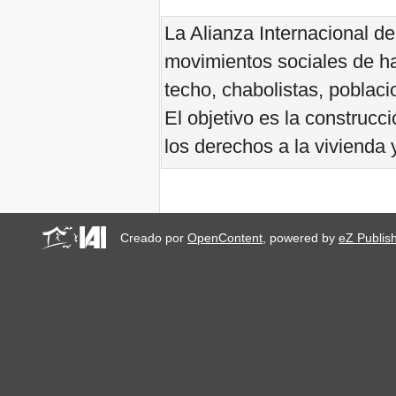
stop military activities and
evictions against Maasai
La Alianza Internacional d
USA: Poor People’s
Campaign: A National Call
movimientos sociales de ha
for Moral Revival!
techo, chabolistas, poblaci
Buenos Aires, R-
Existencias y Solidaridad
El objetivo es la construc
de lxs habitantes
Brasilia, Marcha nacional
los derechos a la vivienda y
dos movimentos de
moradia
Convocatoria encuentro
regional: Mujeres en
defensa del territorio
FSM: A agenda das R-
Creado por
OpenContent
, powered by
eZ Publis
Existências
Habitantes que R-Existen
en el FSM 2018
W 2018
ÚLTIMA CHAMADA PARA
CASOS DE DESPEJOS
NO BRASIL
Día Mundial por el Derecho
a la Ciudad: ¡Paren los
Desalojos Forzados!