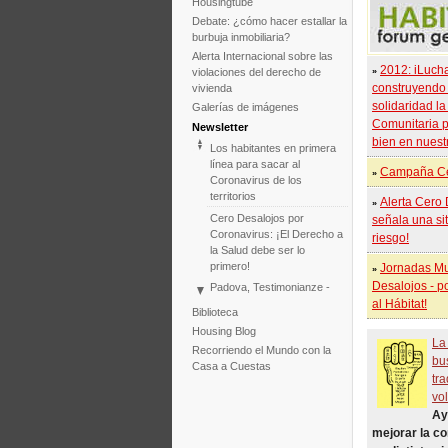
Housingtube
Debate: ¿cómo hacer estallar la
burbuja inmobiliaria?
Alerta Internacional sobre las
2012: iLuch
violaciones del derecho de
»
construyendo
vivienda
solidaridad l
Galerías de imágenes
Comunitaria p
Newsletter
bien en nuest
Los habitantes en primera
línea para sacar al
Campaña Ce
»
Coronavirus de los
territorios
Alerta Cero 
»
Cero Desalojos por
señala una si
Coronavirus: ¡El Derecho a
riesgo!
la Salud debe ser lo
primero!
Jornadas Mu
»
Desalojos - p
Padova, Testimonianze -
Concerto - Teatro - Danza
al Hábitat!
Biblioteca
in solidarietà con i difensori
Housing Blog
del diritto alla casa
La
Recorriendo el Mundo con la
Ante el fracaso de la
bu
Casa a Cuestas
COP25, el Tribunal
tr
Internacional de Desalojos
vo
relanza la iniciativa para
Ay
2020
mejorar la c
Tribunal Internacional de