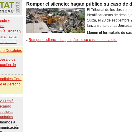
Romper el silencio: hagan público su caso de d
El Tribunal de los desalojo
identificar casos de desaloj
Suiza, el 28 de septiembre 2
ando y
lanzamiento de las Jornada
 en
a Vía Urbana y
Llenen el formulario de ca
ara habitar
Romper el silencio: hagan público su caso de desalojo!
»
ro planeta!
ro Desalojos
Desalojos:
tuación de
ndiales Cero
or el Derecho
 AIH está
scando
aductores
luntarios
udanos a
omunicación