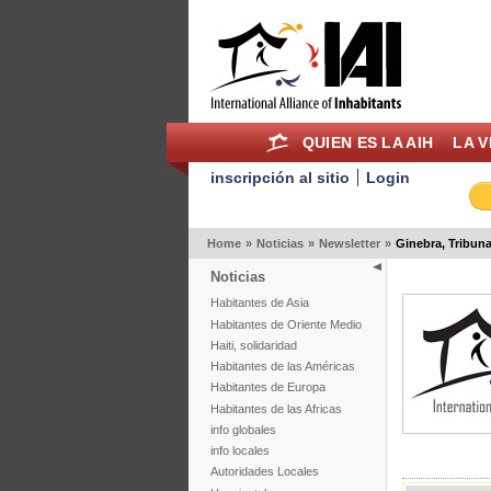
QUIEN ES LA AIH
LA V
inscripción al sitio
Login
Home
»
Noticias
»
Newsletter
»
Ginebra, Tribuna
Noticias
Habitantes de Asia
Habitantes de Oriente Medio
Haiti, solidaridad
Habitantes de las Américas
Habitantes de Europa
Habitantes de las Africas
info globales
info locales
Autoridades Locales