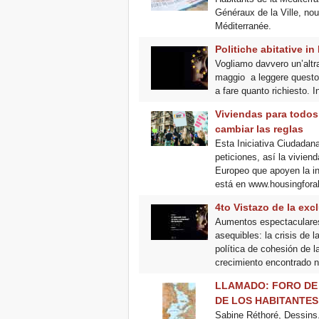
Généraux de la Ville, no
Méditerranée.
Politiche abitative i
Vogliamo davvero un’altra 
maggio a leggere questo 
a fare quanto richiesto. In
Viviendas para todos:
cambiar las reglas
Esta Iniciativa Ciudadan
peticiones, así la vivien
Europeo que apoyen la ini
está en www.housingforal
4to Vistazo de la ex
Aumentos espectaculares 
asequibles: la crisis de 
política de cohesión de l
crecimiento encontrado no
LLAMADO: FORO DE 
DE LOS HABITANTE
Sabine Réthoré, Dessins.