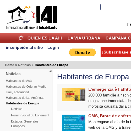
IT
QUIEN ES LA AIH
LA VIA URBANA
CAMPAÑA C
inscripción al sitio
Login
¡Subscribase a
Home
»
Noticias
»
Habitantes de Europa
Noticias
Habitantes de Europa
Habitantes de Asia
Habitantes de Oriente Medio
L’emergenza è l’affitt
Haiti, solidaridad
200.000 famiglie a rischi
Habitantes de las Américas
erogazione immediata del c
Habitantes de Europa
morosità causata dalla cr
Noticias
OMS, Brote de enferm
Forum Social du Logement
Manténgase al día de la 
Estados Generales
Europeos
web de la OMS y a través