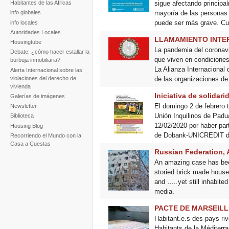
sigue afectando principa
Habitantes de las Africas
mayoría de las personas 
info globales
puede ser más grave. Cui
info locales
Autoridades Locales
LLAMAMIENTO INTE
Housingtube
La pandemia del coronavi
Debate: ¿cómo hacer estallar la
que viven en condiciones 
burbuja inmobiliaria?
La Alianza Internacional 
Alerta Internacional sobre las
violaciones del derecho de
de las organizaciones de
vivienda
Iniciativa de solidar
Galerías de imágenes
El domingo 2 de febrero t
Newsletter
Unión Inquilinos de Padua
Biblioteca
12/02/2020 por haber par
Housing Blog
de Dobank-UNICREDIT de 
Recorriendo el Mundo con la
Casa a Cuestas
Russian Federation, A
An amazing case has been 
storied brick made house 
and …..yet still inhabite
media.
PACTE DE MARSEILL
Habitant.e.s des pays ri
Habitants de la Méditerra