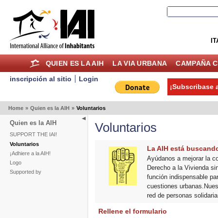
IT
QUIEN ES LA AIH
LA VIA URBANA
CAMPAÑA C
inscripción al sitio
Login
¡Subscribase a
Home
»
Quien es la AIH
»
Voluntarios
Quien es la AIH
Voluntarios
SUPPORT THE IAI!
Voluntarios
La AIH está buscando
¡Adhiere a la AIH!
Ayúdanos a mejorar la com
Logo
Derecho a la Vivienda si
Supported by
función indispensable par
cuestiones urbanas.Nues
red de personas solidaria
Rellene el formulario