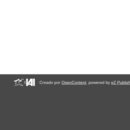
Creado por
OpenContent
, powered by
eZ Publis