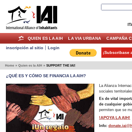
IT
QUIEN ES LA AIH
LA VIA URBANA
CAMPAÑA C
inscripción al sitio
Login
¡Subscribase a
Home
»
Quien es la AIH
»
SUPPORT THE IAI!
¿QUÉ ES Y CÓMO SE FINANCIA LA AIH?
La Alianza Interna
sociales territorial
Es de vital impor
de cualquier gob
permiten que se man
!APOYA LA AIH!
Info:
donate.iai@h