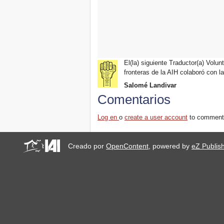
of NYC’s Worst Evictors &
Mapping Evictions Across
NYC
¡Vengan todas y todos del
21 al 23 de junio de 2019 a
Marsella, Francia!
! W 2019 W !
El(la) siguiente Traductor(a) Volunt
Reinforcing the Impact of
fronteras de la AIH colaboró con la
the R-Existing Inhabitants
Salomé Landivar
at Africities 2018
Comentarios
¡Finaliza Octubre, sigue la
Solidaridad para Cero
Desalojos en todo el
Log en
o
create a user account
to comment
mundo!
The UN Special Rapporteur
#MaketheShift, New York,
Creado por
OpenContent
, powered by
eZ Publis
17 Oct. 2018
¡Octubre es Solidaridad
para Cero Desalojos en
todo el mundo!
New York, Meet & Greet
International Housing
Activists
Kenya: The International
Tribunal on Evictions call to