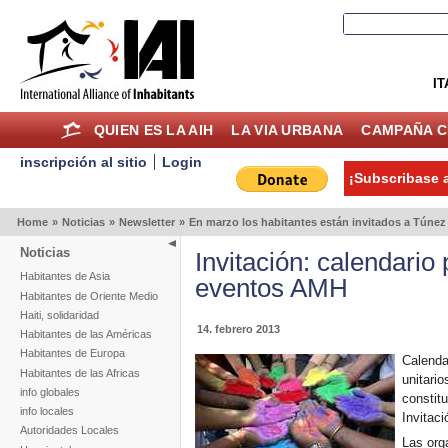
IT
QUIEN ES LA AIH
LA VIA URBANA
CAMPAÑA C
inscripción al sitio
Login
¡Subscribase a
Home
»
Noticias
»
Newsletter
»
En marzo los habitantes están invitados a Túnez
Noticias
Invitación: calendario
Habitantes de Asia
eventos AMH
Habitantes de Oriente Medio
Haiti, solidaridad
14. febrero 2013
Habitantes de las Américas
Habitantes de Europa
Calenda
Habitantes de las Africas
unitario
info globales
constit
info locales
Invitaci
Autoridades Locales
Las org