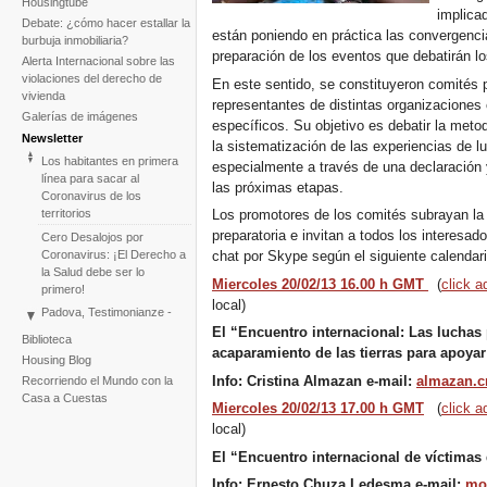
Housingtube
implica
Debate: ¿cómo hacer estallar la
están poniendo en práctica las convergencias
burbuja inmobiliaria?
preparación de los eventos que debatirán l
Alerta Internacional sobre las
violaciones del derecho de
En este sentido, se constituyeron comités 
vivienda
representantes de distintas organizacione
Galerías de imágenes
específicos. Su objetivo es debatir la meto
Newsletter
la sistematización de las experiencias de l
Los habitantes en primera
especialmente a través de una declaración y
línea para sacar al
las próximas etapas.
Coronavirus de los
territorios
Los promotores de los comités subrayan la 
preparatoria e invitan a todos los interesad
Cero Desalojos por
Coronavirus: ¡El Derecho a
chat por Skype según el siguiente calendari
la Salud debe ser lo
Miercoles 20/02/13 16.00 h GMT
(
click a
primero!
local)
Padova, Testimonianze -
Concerto - Teatro - Danza
El “Encuentro internacional: Las luchas 
Biblioteca
in solidarietà con i difensori
acaparamiento de las tierras para apoyar 
Housing Blog
del diritto alla casa
Info: Cristina Almazan e-mail:
almazan.c
Recorriendo el Mundo con la
Ante el fracaso de la
Casa a Cuestas
COP25, el Tribunal
Miercoles 20/02/13 17.00 h GMT
(
click 
Internacional de Desalojos
local)
relanza la iniciativa para
El “Encuentro internacional de víctimas
2020
Tribunal Internacional de
Info: Ernesto Chuza Ledesma e-mail:
mo