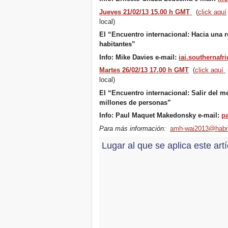
Desalojos sobre Cambios
Jueves 21/02/13 15.00 h GMT
(
click aquí
Climáticos - Dos sesiones
local)
en una
Xalapa, Mexico, Jornada de
El “Encuentro internacional: Hacia una 
la Re-Existencia por el
habitantes”
derecho a la vivienda
Info: Mike Davies e-mail:
iai.southernafr
¡Haciendo Nueva York una
Ciudad Cero Desalojos!
Martes 26/02/13 17.00 h GMT
(
click aquí
local)
Octubre de 2019, Llamado
Jornadas Mundiales Cero
El “Encuentro internacional: Salir del m
Desalojos
millones de personas”
DONAR PARA LAS
LUCHAS PARA EL
Info: Paul Maquet Makedonsky e-mail:
p
DERECHO A VIVIENDA,
Para más información:
amh-wai2013@habit
TIERRA Y CIUDAD
LLAMADO
Lugar al que se aplica este art
INTERNACIONAL SOBRE
CASOS DE DESALOJOS Y
DESPLAZAMIENTOS
Del 21 al 23 de junio, en
Marsella, capital de los
habitantes del Mediterráneo
Housing for All en Europa :
¡tu firma es necesaria !
New Website Naming Some