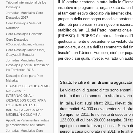
Il 10 ottobre scattano in tutta Italia le Giorn
Tribunal Internacional de los
Desalojos
iniziative in programma, organizzate da un f
Jornadas Mundiales Cero
al tam-tam estivo circolato via internet che, 
Desalojos 2017
proposta della campagna mondiale sostenuta 
Cero Desalojos Valle del
altre reti per sensibilizzare i governi nazionali
Narmada
stabilito dall'art. 11 del Patto Internazionale
Cero Desalojos Colombia
(PIDESC). Il PIDESC è stato ratificato dall’
Cero Desalojos
quotidianamente e pesantemente violato dalle
#OccupyBulacan, Filipinas
particolare, a causa dell'azzeramento dei fi
Cero Desalojo Monte Sinai,
fiscale” con l'Unione Europea, cioé per pagar
Guayaquil, Ecuador
per debiti sui quali, invece, va fatta un audi
Jornadas Mundiales Cero
Desalojos y por la Defensa de
los Territorios 2016
Desalojos Cero para Pom
Mahakan
Sfratti: le cifre di un dramma aggravato 
LLAMADO DE SOLIDARIDAD
Le violazioni di questo diritto sono enormi a
NACIONAL E
in tutto il mondo sono sotto sfratto a vario t
INTERNACIONAL -
iDESALOJOS CERO PARA
In Italia, i dati sugli sfratti 2011, rilevati 
LOS HABITANTES DEL
drammatici: 64.000 nuove sentenze di sfrat
BARRIO LA CASCADA en
Sempre nel 2011, le richieste di esecuzioni
MEDELLÍN-COLOMBIA!
123.000, di cui ben 29.000 eseguite. Di fatt
Appello ai Parlamentari: votate
gli emendamenti anti-sfratti!
ogni giorno con la forza pubblica. Senza d
Jornadas Mundiales Cero
perso la casa pignorata nel 2011, e le altr