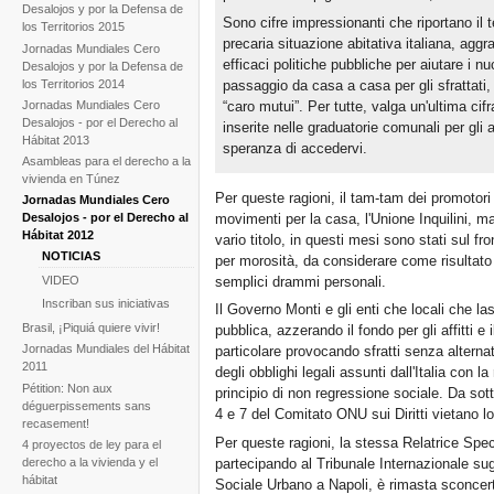
Desalojos y por la Defensa de
Sono cifre impressionanti che riportano il t
los Territorios 2015
precaria situazione abitativa italiana, agg
Jornadas Mundiales Cero
efficaci politiche pubbliche per aiutare i nu
Desalojos y por la Defensa de
los Territorios 2014
passaggio da casa a casa per gli sfrattati, a
Jornadas Mundiales Cero
“caro mutui”. Per tutte, valga un'ultima cif
Desalojos - por el Derecho al
inserite nelle graduatorie comunali per gl
Hábitat 2013
speranza di accedervi.
Asambleas para el derecho a la
vivienda en Túnez
Per queste ragioni, il tam-tam dei promotori 
Jornadas Mundiales Cero
movimenti per la casa, l'Unione Inquilini, ma
Desalojos - por el Derecho al
Hábitat 2012
vario titolo, in questi mesi sono stati sul fro
NOTICIAS
per morosità, da considerare come risultato d
semplici drammi personali.
VIDEO
Inscriban sus iniciativas
Il Governo Monti e gli enti che locali che la
Brasil, ¡Piquiá quiere vivir!
pubblica, azzerando il fondo per gli affitti e
Jornadas Mundiales del Hábitat
particolare provocando sfratti senza alternat
2011
degli obblighi legali assunti dall'Italia con 
Pétition: Non aux
principio di non regressione sociale. Da so
déguerpissements sans
4 e 7 del Comitato ONU sui Diritti vietano lo
recasement!
Per queste ragioni, la stessa Relatrice Spec
4 proyectos de ley para el
partecipando al Tribunale Internazionale sug
derecho a la vivienda y el
hábitat
Sociale Urbano a Napoli, è rimasta sconcert