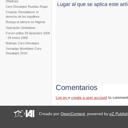
(Madras)
Lugar al que se aplica este art
Cero Desalojos Ruedas Rojas
Croacia: Restablecer el
derecho de los inquilinos
Rompa el silencio en Nigeria
Operación Zimbabwe
Forum online 29 diciembre 2005
- 29 enero 2006
Noticias Cero Desalojos
Jornadas Mundiales Cero
Desalojos 2018
Comentarios
Log en
o
create a user account
to comment
Creado por
OpenContent
, powered by
eZ Publis