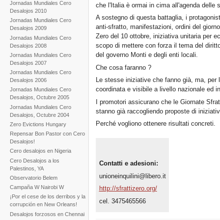
Jornadas Mundiales Cero
che l'Italia è ormai in cima all'agenda delle 
Desalojos 2010
A sostegno di questa battaglia, i protagonisti
Jornadas Mundiales Cero
anti-sfratto, manifestazioni, ordini del giorn
Desalojos 2009
Zero del 10 ottobre, iniziativa unitaria per 
Jornadas Mundiales Cero
scopo di mettere con forza il tema del diritto
Desalojos 2008
del governo Monti e degli enti locali.
Jornadas Mundiales Cero
Desalojos 2007
Che cosa faranno ?
Jornadas Mundiales Cero
Le stesse iniziative che fanno già, ma, per 
Desalojos 2006
coordinata e visibile a livello nazionale ed in
Jornadas Mundiales Cero
Desalojos, Octubre 2005
I promotori assicurano che le Giornate Sfra
Jornadas Mundiales Cero
stanno già raccogliendo proposte di iniziativ
Desalojos, Octubre 2004
Perché vogliono ottenere risultati concreti.
Zero Evictions Hungary
Repensar Bon Pastor con Cero
Desalojos!
Cero desalojos en Nigeria
Cero Desalojos a los
Contatti e adesioni:
Palestinos, YA
unioneinquilini@libero.it
Observatorio Belem
Campaña W Nairobi W
http://sfrattizero.org/
¡Por el cese de los derribos y la
cel. 3475465566
corrupción en New Orleans!
Desalojos forzosos en Chennai