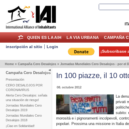
IT
QUIEN ES LA AIH
LA VIA URBANA
CAMPAÑA C
inscripción al sitio
Login
¡Subscribase a
Home
»
Campaña Cero Desalojos
»
Jornadas Mundiales Cero Desalojos - por el D
Campaña Cero Desalojos
In 100 piazze, il 10 ott
Presentación
CERO DESALOJOS POR
08. octubre 2012
CORONAVIRUS
Alerta Cero Desalojos: señala
La denun
una situación de riesgo!
privati 
Jornadas Mundiales Cero
politich
Desalojos 2019
subito: m
Jornadas Mundiales Cero
morosità e i pignoramenti incolpevoli, contr
Desalojos 2018
popolari. Prossima una missione in Italia de
¡Ciao en Solidaridad!