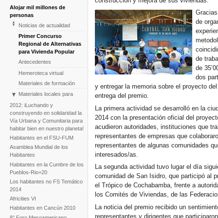
construcción y mejora de sus viviendas.
Alojar mil millones de
Gracias
personas
de organ
Noticias de actualidad
experien
Primer Concurso
metodol
Regional de Alternativas
coincidi
para Vivienda Popular
de trab
Antecedentes
de 35’0
Hemeroteca virtual
dos par
Materiales de formación
y entregar la memoria sobre el proyecto del
Materiales locales para
entrega del premio.
políticas alternativas de
2012: iLuchando y
La primera actividad se desarrolló en la ci
viviendas populares
construyendo en solidaridad la
2014 con la presentación oficial del proyect
Blog: Territorios,
Vía Urbana y Comunitaria para
acudieron autoridades, instituciones que tra
Gobernanza y Democracia
habitar bien en nuestro planeta!
representantes de empresas que colaboraron
Habitantes en el FSU-FUM
representantes de algunas comunidades que
Asamblea Mundial de los
interesados/as.
Habitantes
Habitantes en la Cumbre de los
La segunda actividad tuvo lugar el día sigui
Pueblos-Rio+20
comunidad de San Isidro, que participó al p
Los habitantes no FS Temático
el Trópico de Cochabamba, frente a autorid
2014
los Comités de Viviendas, de las Federaci
Africities VI
La noticia del premio recibido un sentimien
Habitantes en Cancún 2010
representantes y dirigentes que participaron
8° Foro Mesoamericano