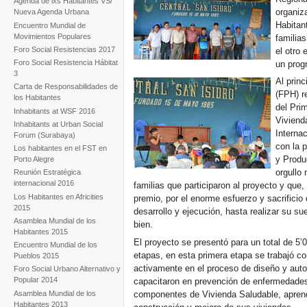
Agenda de lxs Habitantes VS/
organiza
Nueva Agenda Urbana
Habitan
Encuentro Mundial de
Movimientos Populares
familia
Foro Social Resistencias 2017
el otro 
Foro Social Resistencia Hábitat
un progr
3
Al princ
Carta de Responsabilidades de
(FPH) r
los Habitantes
del Pri
Inhabitants at WSF 2016
Viviend
Inhabitants at Urban Social
Internac
Forum (Surabaya)
con la 
Los habitantes en el FST en
y Produ
Porto Alegre
orgullo
Reunión Estratégica
internacional 2016
familias que participaron al proyecto y que,
Los Habitantes en Africities
premio, por el enorme esfuerzo y sacrificio
2015
desarrollo y ejecución, hasta realizar su s
Asamblea Mundial de los
bien.
Habitantes 2015
El proyecto se presentó para un total de 5’0
Encuentro Mundial de los
etapas, en esta primera etapa se trabajó c
Pueblos 2015
activamente en el proceso de diseño y aut
Foro Social Urbano Alternativo y
Popular 2014
capacitaron en prevención de enfermedade
Asamblea Mundial de los
componentes de Vivienda Saludable, aprendi
Habitantes 2013