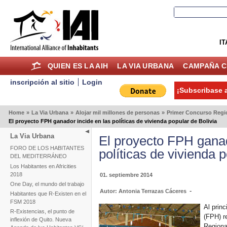
IT
QUIEN ES LA AIH
LA VIA URBANA
CAMPAÑA C
inscripción al sitio
Login
¡Subscribase a
Home
»
La Via Urbana
»
Alojar mil millones de personas
»
Primer Concurso Regio
El proyecto FPH ganador incide en las políticas de vivienda popular de Bolivia
La Via Urbana
El proyecto FPH ganad
FORO DE LOS HABITANTES
políticas de vivienda 
DEL MEDITERRÁNEO
Los Habitantes en Africities
2018
01. septiembre 2014
One Day, el mundo del trabajo
-
Autor: Antonia Terrazas Cáceres
Habitantes que R-Existen en el
FSM 2018
Al princ
R-Existencias, el punto de
(FPH) r
inflexión de Quito. Nueva
Regiona