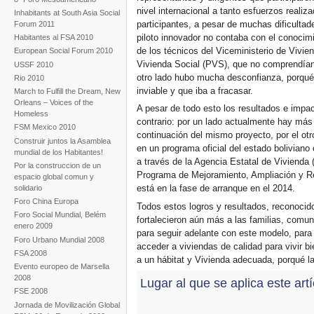
nivel internacional a tanto esfuerzos reali
Inhabitants at South Asia Social
participantes, a pesar de muchas dificultad
Forum 2011
piloto innovador no contaba con el conocim
Habitantes al FSA 2010
de los técnicos del Viceministerio de Viv
European Social Forum 2010
Vivienda Social (PVS), que no comprendían e
USSF 2010
otro lado hubo mucha desconfianza, porqué
Rio 2010
inviable y que iba a fracasar.
March to Fulfill the Dream, New
Orleans – Voices of the
A pesar de todo esto los resultados e impac
Homeless
contrario: por un lado actualmente hay má
FSM Mexico 2010
continuación del mismo proyecto, por el otr
Construir juntos la Asamblea
en un programa oficial del estado boliviano
mundial de los Habitantes!
a través de la Agencia Estatal de Vivienda
Por la construccion de un
Programa de Mejoramiento, Ampliación y 
espacio global comun y
está en la fase de arranque en el 2014.
solidario
Foro China Europa
Todos estos logros y resultados, reconocid
Foro Social Mundial, Belém
fortalecieron aún más a las familias, comu
enero 2009
para seguir adelante con este modelo, para
Foro Urbano Mundial 2008
acceder a viviendas de calidad para vivir b
FSA 2008
a un hábitat y Vivienda adecuada, porqué l
Evento europeo de Marsella
2008
Lugar al que se aplica este art
FSE 2008
Jornada de Movilización Global