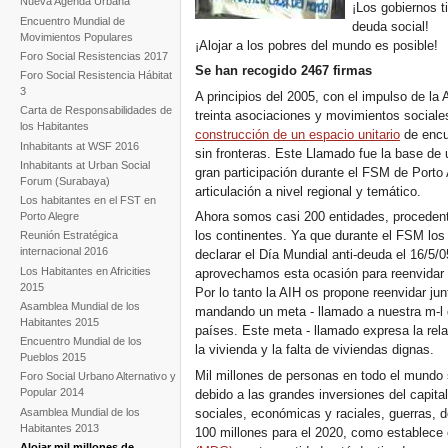
Nueva Agenda Urbana
¡Los gobiernos t
Encuentro Mundial de
deuda social!
Movimientos Populares
¡Alojar a los pobres del mundo es posible!
Foro Social Resistencias 2017
Se han recogido 2467 firmas
Foro Social Resistencia Hábitat
3
A principios del 2005, con el impulso de la 
Carta de Responsabilidades de
treinta asociaciones y movimientos social
los Habitantes
construcción de un espacio unitario
de encue
Inhabitants at WSF 2016
sin fronteras. Este Llamado fue la base de
Inhabitants at Urban Social
gran participación durante el FSM de Porto 
Forum (Surabaya)
articulación a nivel regional y temático.
Los habitantes en el FST en
Ahora somos casi 200 entidades, proceden
Porto Alegre
los continentes. Ya que durante el FSM lo
Reunión Estratégica
internacional 2016
declarar el Día Mundial anti-deuda el 16/5/0
Los Habitantes en Africities
aprovechamos esta ocasión para reenvidar
2015
Por lo tanto la AIH os propone reenvidar jun
Asamblea Mundial de los
mandando un meta - llamado a nuestra m-
Habitantes 2015
países. Este meta - llamado expresa la rela
Encuentro Mundial de los
la vivienda y la falta de viviendas dignas.
Pueblos 2015
Mil millones de personas en todo el mundo s
Foro Social Urbano Alternativo y
Popular 2014
debido a las grandes inversiones del capital
Asamblea Mundial de los
sociales, económicas y raciales, guerras, d
Habitantes 2013
100 millones para el 2020, como establece
Alojar mil millones de