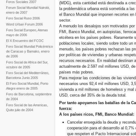
Foros Sociales 2007
(MDG), esta cantidad está destinada a crec
Forum Social Mundial Nairobi,
la problemática urbana está sometida a las 
enero de 2007
el Banco Mundial que imponen recortes en la
Foro Social Ruso 2006
sector.
Word Urban Forum 2006
A menudo los desalojos son motivados por l
Foro Social Europeo, Atenas
FMI, Banco Mundial, en autopistas, ferrocar
mayo de 2006
etcétera en los países pobres. Raramente s
El X Encuentro del FCOC
poblaciones locales, siendo sobre todo un 
Foro Social Mundial Policéntrico
menudo, los países pobres rechazan las pr
de Caracas y Bamako, enero
por políticas de viviendas y urbanas respet
de 2006
recursos necesarios. En realidad destinan a
Foro Social de Africa del Sur,
actualmente de 2.597 mil millones USD, de l
octubre de 2005
países más pobres.
Foro Social del Mediterráneo,
Para mejorar las condiciones de las vivien
Barcelona Junio 2005
necesarios unos 92,4 mil millones USD, 3,
El Foro Social Mundial, Porto
Alegre enero de 2005
vivienda a mil millones de homeless y mal 
Foro de Barcelona, septiembre
USD, cerca del 35% de la deuda total.
de 2004
Por tanto apoyamos las batallas de la 
Foro Social de las Americas,
fuerza:
Quito julio de 2004
A los países ricos, FMI, Banco Mundial:
Cancelar enseguida la deuda y reconduc
cooperación para el desarrollo al 0,7% 
que respeten el Pacto Internacional s