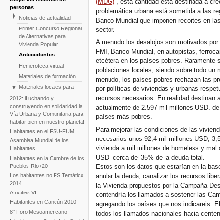
(MDG)
, esta cantidad está destinada a cre
personas
problemática urbana está sometida a las reg
Noticias de actualidad
Banco Mundial que imponen recortes en las p
Primer Concurso Regional
sector.
de Alternativas para
A menudo los desalojos son motivados por l
Vivienda Popular
FMI, Banco Mundial, en autopistas, ferrocar
Antecedentes
etcétera en los países pobres. Raramente s
Hemeroteca virtual
poblaciones locales, siendo sobre todo un 
Materiales de formación
menudo, los países pobres rechazan las pr
Materiales locales para
por políticas de viviendas y urbanas respet
políticas alternativas de
recursos necesarios. En realidad destinan a
2012: iLuchando y
viviendas populares
construyendo en solidaridad la
actualmente de 2.597 mil millones USD, de l
Blog: Territorios,
Vía Urbana y Comunitaria para
países más pobres.
Gobernanza y Democracia
habitar bien en nuestro planeta!
Para mejorar las condiciones de las vivien
Habitantes en el FSU-FUM
necesarios unos 92,4 mil millones USD, 3,
Asamblea Mundial de los
vivienda a mil millones de homeless y mal 
Habitantes
USD, cerca del 35% de la deuda total.
Habitantes en la Cumbre de los
Pueblos-Rio+20
Estos son los datos que estarían en la base
anular la deuda, canalizar los recursos libe
Los habitantes no FS Temático
2014
la Vivienda propuestos por la Campaña Des
Africities VI
contendría los llamados a sostener las Ca
Habitantes en Cancún 2010
agregando los países que nos indicareis. 
8° Foro Mesoamericano
todos los llamados nacionales hacia centen