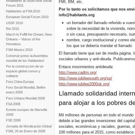
Inhabitants at South Asia Social
FMI, BM, etc.
Forum 2011
Por lo tanto os solicitamos que nos env
Habitantes al FSA 2010
info@habitants.org
European Social Forum 2010
un borrador del llamado referido a vues
USSF 2010
sobre la necesidad de la vivienda, n
Rio 2010
o sin casa, presupuesto necesario, su
March to Fulfill the Dream, New
Orleans – Voices of the
nombre, cargo institucional y correo el
Homeless
los que se debería mandar el llamado
FSM Mexico 2010
El llamado tiene que ser de media página. 
Construir juntos la Asamblea
sociales urbanos y anti-deuda. Publicarem
mundial de los Habitantes!
Enlace movimientos antideuda:
Por la construccion de un
espacio global comun y
http://www.cadtm.org/
solidario
http://www.jubileesouth.org/sp/
Foro China Europa
http://www.jubilee2000uk.org/
Foro Social Mundial, Belém
Llamado solidaridad inter
enero 2009
Foro Urbano Mundial 2008
para alojar a los pobres 
FSA 2008
Evento europeo de Marsella
Mil millones de personas en todo el mundo s
2008
debido a las grandes inversiones del capital
FSE 2008
sociales, económicas y raciales, guerras, d
Jornada de Movilización Global
FSM, 26 de Enero de 2008
100 millones para el 2015, como establece e