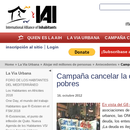
IT
QUIEN ES LA AIH
LA VIA URBANA
CAMPAÑA C
inscripción al sitio
Login
¡Subscribase a
Home
»
La Via Urbana
»
Alojar mil millones de personas
»
Antecedentes
»
Campa
La Via Urbana
Campaña cancelar la d
FORO DE LOS HABITANTES
pobres
DEL MEDITERRÁNEO
Los Habitantes en Africities
2018
16. octubre 2012
One Day, el mundo del trabajo
En vista del G8 
Habitantes que R-Existen en el
asociaciones de
FSM 2018
urbanos, las ONG
R-Existencias, el punto de
deuda, los ente
inflexión de Quito. Nueva
Agenda de lxs Habitantes VS/
¡La deuda es ile