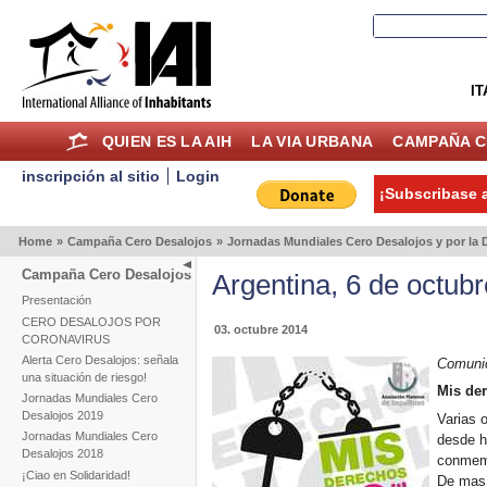
IT
QUIEN ES LA AIH
LA VIA URBANA
CAMPAÑA C
inscripción al sitio
Login
¡Subscribase a
Home
»
Campaña Cero Desalojos
»
Jornadas Mundiales Cero Desalojos y por la D
Campaña Cero Desalojos
Argentina, 6 de octubr
Presentación
CERO DESALOJOS POR
03. octubre 2014
CORONAVIRUS
Alerta Cero Desalojos: señala
Comunic
una situación de riesgo!
Mis der
Jornadas Mundiales Cero
Desalojos 2019
Varias 
Jornadas Mundiales Cero
desde h
Desalojos 2018
conmemo
¡Ciao en Solidaridad!
De mas 