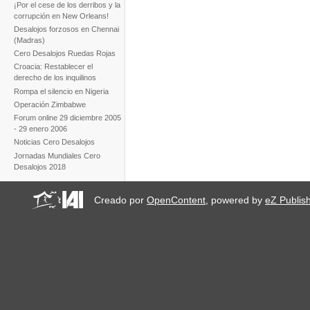
¡Por el cese de los derribos y la
corrupción en New Orleans!
Desalojos forzosos en Chennai
(Madras)
Cero Desalojos Ruedas Rojas
Croacia: Restablecer el
derecho de los inquilinos
Rompa el silencio en Nigeria
Operación Zimbabwe
Forum online 29 diciembre 2005
- 29 enero 2006
Noticias Cero Desalojos
Jornadas Mundiales Cero
Desalojos 2018
Creado por
OpenContent
, powered by
eZ Publis