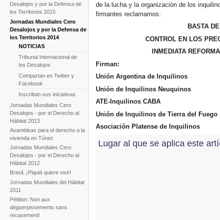
de la lucha y la organización de los inquili
Desalojos y por la Defensa de
los Territorios 2015
firmantes reclamamos:
Jornadas Mundiales Cero
BASTA DE
Desalojos y por la Defensa de
los Territorios 2014
CONTROL EN LOS PREC
NOTICIAS
INMEDIATA REFORMA
Tribunal Internacional de
Firman:
los Desalojos
Compartan en Twitter y
Unión Argentina de Inquilinos
Facebook
Unión de Inquilinos Neuquinos
Inscriban sus iniciativas
ATE-Inquilinos CABA
Jornadas Mundiales Cero
Desalojos - por el Derecho al
Unión de Inquilinos de Tierra del Fuego
Hábitat 2013
Asociación Platense de Inquilinos
Asambleas para el derecho a la
vivienda en Túnez
Lugar al que se aplica este art
Jornadas Mundiales Cero
Desalojos - por el Derecho al
Hábitat 2012
Brasil, ¡Piquiá quiere vivir!
Jornadas Mundiales del Hábitat
2011
Pétition: Non aux
déguerpissements sans
recasement!