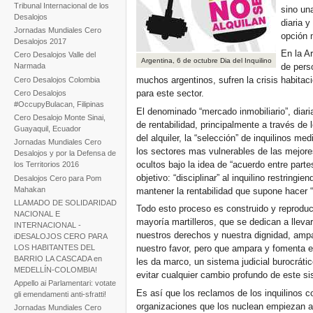
Tribunal Internacional de los
sino un
Desalojos
diaria y
Jornadas Mundiales Cero
opción 
Desalojos 2017
En la A
Cero Desalojos Valle del
Argentina, 6 de octubre Dia del Inquilino
Narmada
de pers
muchos argentinos, sufren la crisis habitaci
Cero Desalojos Colombia
para este sector.
Cero Desalojos
#OccupyBulacan, Filipinas
El denominado “mercado inmobiliario”, diari
Cero Desalojo Monte Sinai,
de rentabilidad, principalmente a través de
Guayaquil, Ecuador
del alquiler, la “selección” de inquilinos m
Jornadas Mundiales Cero
los sectores mas vulnerables de las mejore
Desalojos y por la Defensa de
ocultos bajo la idea de “acuerdo entre part
los Territorios 2016
objetivo: “disciplinar” al inquilino restrin
Desalojos Cero para Pom
Mahakan
mantener la rentabilidad que supone hacer 
LLAMADO DE SOLIDARIDAD
Todo esto proceso es construido y reproduc
NACIONAL E
mayoría martilleros, que se dedican a lleva
INTERNACIONAL -
nuestros derechos y nuestra dignidad, ampa
iDESALOJOS CERO PARA
LOS HABITANTES DEL
nuestro favor, pero que ampara y fomenta e
BARRIO LA CASCADA en
les da marco, un sistema judicial burocrátic
MEDELLÍN-COLOMBIA!
evitar cualquier cambio profundo de este s
Appello ai Parlamentari: votate
Es así que los reclamos de los inquilinos 
gli emendamenti anti-sfratti!
organizaciones que los nuclean empiezan a
Jornadas Mundiales Cero