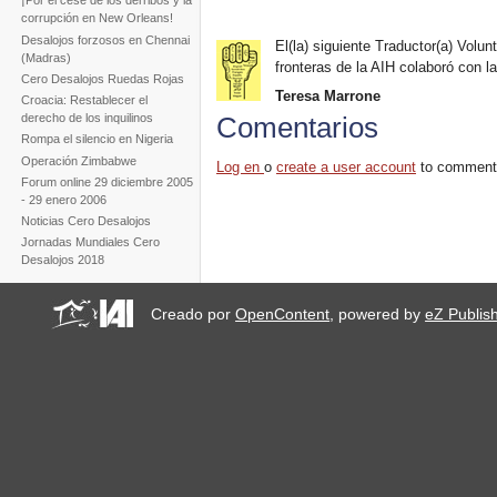
¡Por el cese de los derribos y la
corrupción en New Orleans!
Desalojos forzosos en Chennai
El(la) siguiente Traductor(a) Volunt
(Madras)
fronteras de la AIH colaboró con la
Cero Desalojos Ruedas Rojas
Teresa Marrone
Croacia: Restablecer el
derecho de los inquilinos
Comentarios
Rompa el silencio en Nigeria
Operación Zimbabwe
Log en
o
create a user account
to comment
Forum online 29 diciembre 2005
- 29 enero 2006
Noticias Cero Desalojos
Jornadas Mundiales Cero
Desalojos 2018
Creado por
OpenContent
, powered by
eZ Publis