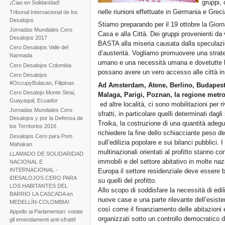
gruppi, 
¡Ciao en Solidaridad!
nelle riunioni effettuate in Germania e Grec
Tribunal Internacional de los
Desalojos
Stiamo preparando per il 19 ottobre la Giorna
Jornadas Mundiales Cero
Casa e alla Città. Dei gruppi provenienti da
Desalojos 2017
BASTA alla miseria causata dalla speculazio
Cero Desalojos Valle del
d’austerità. Vogliamo promuovere una strategi
Narmada
umano e una necessità umana e dovetutte l
Cero Desalojos Colombia
possano avere un vero accesso alle città in
Cero Desalojos
#OccupyBulacan, Filipinas
Ad Amsterdam, Atene, Berlino, Budapest,
Cero Desalojo Monte Sinai,
Malaga, Parigi, Poznan, la regione metr
Guayaquil, Ecuador
ed altre località, ci sono mobilitazioni per riv
Jornadas Mundiales Cero
sfratti, in particolare quelli determinati dagl
Desalojos y por la Defensa de
Troika, la costruzione di una quantità adegua
los Territorios 2016
richiedere la fine dello schiacciante peso dei
Desalojos Cero para Pom
sull’edilizia popolare e sui bilanci pubblici. I
Mahakan
multinazionali orientati al profitto stanno con
LLAMADO DE SOLIDARIDAD
immobili e del settore abitativo in molte na
NACIONAL E
INTERNACIONAL -
Europa il settore residenziale deve essere ba
iDESALOJOS CERO PARA
su quelli del profitto.
LOS HABITANTES DEL
Allo scopo di soddisfare la necessità di edil
BARRIO LA CASCADA en
nuove case e una parte rilevante dell’esistent
MEDELLÍN-COLOMBIA!
così come il finanziamento delle abitazioni 
Appello ai Parlamentari: votate
organizzati sotto un controllo democratico d
gli emendamenti anti-sfratti!