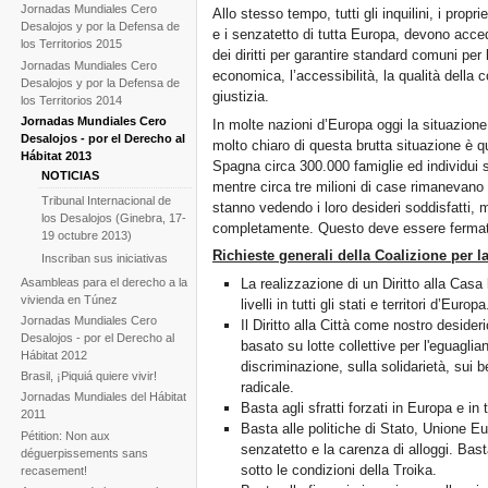
Jornadas Mundiales Cero
Allo stesso tempo, tutti gli inquilini, i prop
Desalojos y por la Defensa de
e i senzatetto di tutta Europa, devono accede
los Territorios 2015
dei diritti per garantire standard comuni per 
Jornadas Mundiales Cero
economica, l’accessibilità, la qualità della 
Desalojos y por la Defensa de
giustizia.
los Territorios 2014
Jornadas Mundiales Cero
In molte nazioni d’Europa oggi la situazione
Desalojos - por el Derecho al
molto chiaro di questa brutta situazione è qu
Hábitat 2013
Spagna circa 300.000 famiglie ed individui so
NOTICIAS
mentre circa tre milioni di case rimanevano v
Tribunal Internacional de
stanno vedendo i loro desideri soddisfatti, me
los Desalojos (Ginebra, 17-
completamente. Questo deve essere fermat
19 octubre 2013)
Richieste generali della Coalizione per 
Inscriban sus iniciativas
Asambleas para el derecho a la
La realizzazione di un Diritto alla Casa l
vivienda en Túnez
livelli in tutti gli stati e territori d’Europa
Jornadas Mundiales Cero
Il Diritto alla Città come nostro desider
Desalojos - por el Derecho al
basato su lotte collettive per l'eguaglia
Hábitat 2012
discriminazione, sulla solidarietà, sui
Brasil, ¡Piquiá quiere vivir!
radicale.
Jornadas Mundiales del Hábitat
Basta agli sfratti forzati in Europa e in 
2011
Basta alle politiche di Stato, Unione Eu
Pétition: Non aux
senzatetto e la carenza di alloggi. Basta
déguerpissements sans
sotto le condizioni della Troika.
recasement!