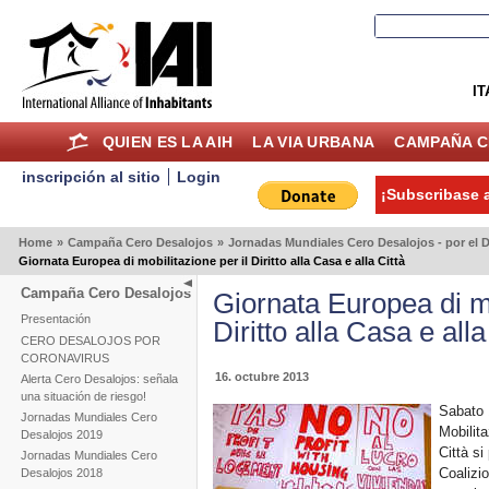
IT
QUIEN ES LA AIH
LA VIA URBANA
CAMPAÑA C
inscripción al sitio
Login
¡Subscribase a
Home
»
Campaña Cero Desalojos
»
Jornadas Mundiales Cero Desalojos - por el D
Giornata Europea di mobilitazione per il Diritto alla Casa e alla Città
Campaña Cero Desalojos
Giornata Europea di mo
Presentación
Diritto alla Casa e alla
CERO DESALOJOS POR
CORONAVIRUS
16. octubre 2013
Alerta Cero Desalojos: señala
una situación de riesgo!
Sabato 1
Jornadas Mundiales Cero
Mobilita
Desalojos 2019
Città s
Jornadas Mundiales Cero
Coalizi
Desalojos 2018