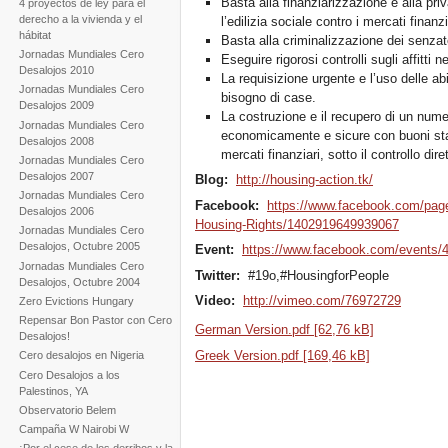
Basta alla finanziarizzazione e alla pri
4 proyectos de ley para el
derecho a la vivienda y el
l’edilizia sociale contro i mercati finanzi
hábitat
Basta alla criminalizzazione dei senzatett
Jornadas Mundiales Cero
Eseguire rigorosi controlli sugli affitti n
Desalojos 2010
La requisizione urgente e l’uso delle a
Jornadas Mundiales Cero
bisogno di case.
Desalojos 2009
La costruzione e il recupero di un numer
Jornadas Mundiales Cero
economicamente e sicure con buoni standa
Desalojos 2008
mercati finanziari, sotto il controllo dir
Jornadas Mundiales Cero
Desalojos 2007
Blog:
http://housing-action.tk/
Jornadas Mundiales Cero
Facebook:
https://www.facebook.com/page
Desalojos 2006
Housing-Rights/1402919649939067
Jornadas Mundiales Cero
Desalojos, Octubre 2005
Event:
https://www.facebook.com/events
Jornadas Mundiales Cero
Twitter:
#19o,#HousingforPeople
Desalojos, Octubre 2004
Video:
http://vimeo.com/76972729
Zero Evictions Hungary
Repensar Bon Pastor con Cero
German Version.pdf [62,76 kB]
Desalojos!
Greek Version.pdf [169,46 kB]
Cero desalojos en Nigeria
Cero Desalojos a los
Palestinos, YA
Observatorio Belem
Campaña W Nairobi W