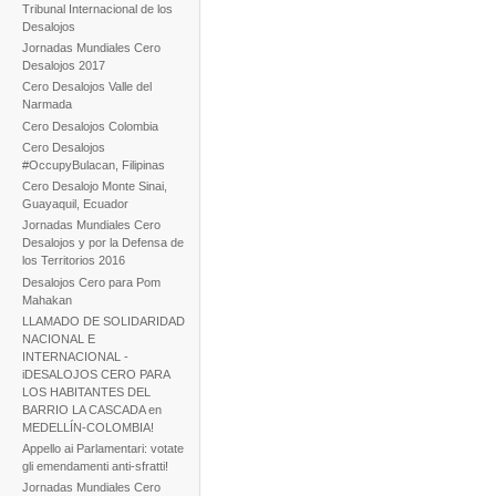
Tribunal Internacional de los
Desalojos
Jornadas Mundiales Cero
Desalojos 2017
Cero Desalojos Valle del
Narmada
Cero Desalojos Colombia
Cero Desalojos
#OccupyBulacan, Filipinas
Cero Desalojo Monte Sinai,
Guayaquil, Ecuador
Jornadas Mundiales Cero
Desalojos y por la Defensa de
los Territorios 2016
Desalojos Cero para Pom
Mahakan
LLAMADO DE SOLIDARIDAD
NACIONAL E
INTERNACIONAL -
iDESALOJOS CERO PARA
LOS HABITANTES DEL
BARRIO LA CASCADA en
MEDELLÍN-COLOMBIA!
Appello ai Parlamentari: votate
gli emendamenti anti-sfratti!
Jornadas Mundiales Cero