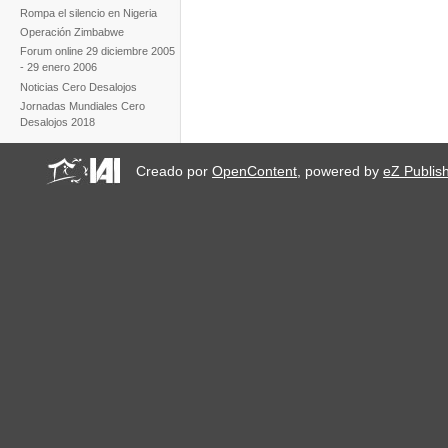
Rompa el silencio en Nigeria
Operación Zimbabwe
Forum online 29 diciembre 2005
- 29 enero 2006
Noticias Cero Desalojos
Jornadas Mundiales Cero
Desalojos 2018
Creado por
OpenContent
, powered by
eZ Publis