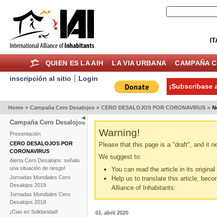
IT
QUIEN ES LA AIH
LA VIA URBANA
CAMPAÑA C
inscripción al sitio
Login
¡Subscribase a
Home
»
Campaña Cero Desalojos
»
CERO DESALOJOS POR CORONAVIRUS
»
N
Campaña Cero Desalojos
Warning!
Presentación
CERO DESALOJOS POR
Please that this page is a "draft", and it 
CORONAVIRUS
We suggest to:
Alerta Cero Desalojos: señala
una situación de riesgo!
You can read the article in its origina
Jornadas Mundiales Cero
Help us to translate this article, beco
Desalojos 2019
Alliance of Inhabitants:
Jornadas Mundiales Cero
Desalojos 2018
¡Ciao en Solidaridad!
01. abril 2020