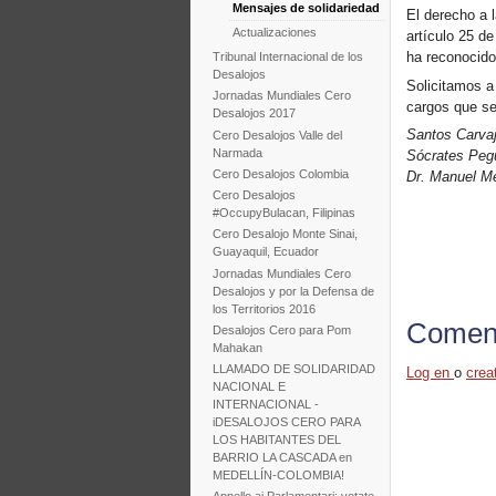
Mensajes de solidariedad
El derecho a 
Actualizaciones
artículo 25 de
ha reconocido
Tribunal Internacional de los
Desalojos
Solicitamos a
Jornadas Mundiales Cero
cargos que se 
Desalojos 2017
Santos Carv
Cero Desalojos Valle del
Narmada
Sócrates Peg
Cero Desalojos Colombia
Dr. Manuel Me
Cero Desalojos
#OccupyBulacan, Filipinas
Cero Desalojo Monte Sinai,
Guayaquil, Ecuador
Jornadas Mundiales Cero
Desalojos y por la Defensa de
los Territorios 2016
Coment
Desalojos Cero para Pom
Mahakan
LLAMADO DE SOLIDARIDAD
Log en
o
crea
NACIONAL E
INTERNACIONAL -
iDESALOJOS CERO PARA
LOS HABITANTES DEL
BARRIO LA CASCADA en
MEDELLÍN-COLOMBIA!