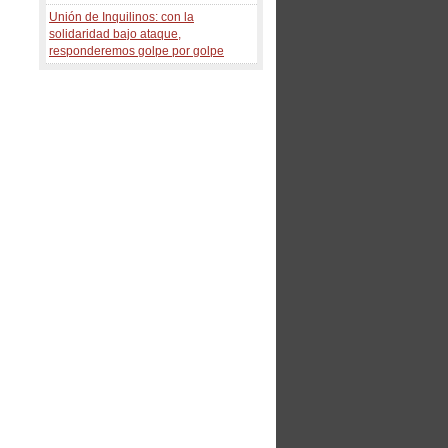
Unión de Inquilinos: con la
solidaridad bajo ataque,
responderemos golpe por golpe