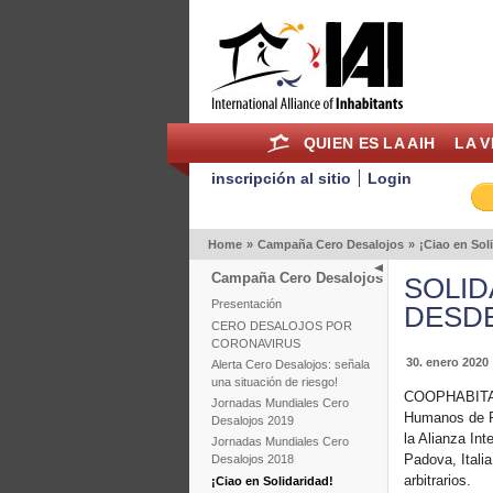
QUIEN ES LA AIH
LA V
inscripción al sitio
Login
Home
»
Campaña Cero Desalojos
»
¡Ciao en Sol
Campaña Cero Desalojos
SOLID
Presentación
DESDE
CERO DESALOJOS POR
CORONAVIRUS
30. enero 2020
Alerta Cero Desalojos: señala
una situación de riesgo!
COOPHABITAT,
Jornadas Mundiales Cero
Humanos de Re
Desalojos 2019
la Alianza Int
Jornadas Mundiales Cero
Padova, Italia
Desalojos 2018
arbitrarios.
¡Ciao en Solidaridad!