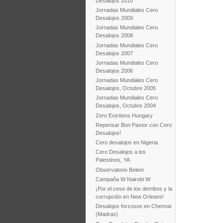
Desalojos 2010
Jornadas Mundiales Cero
Desalojos 2009
Jornadas Mundiales Cero
Desalojos 2008
Jornadas Mundiales Cero
Desalojos 2007
Jornadas Mundiales Cero
Desalojos 2006
Jornadas Mundiales Cero
Desalojos, Octubre 2005
Jornadas Mundiales Cero
Desalojos, Octubre 2004
Zero Evictions Hungary
Repensar Bon Pastor con Cero
Desalojos!
Cero desalojos en Nigeria
Cero Desalojos a los
Palestinos, YA
Observatorio Belem
Campaña W Nairobi W
¡Por el cese de los derribos y la
corrupción en New Orleans!
Desalojos forzosos en Chennai
(Madras)