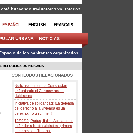
 está buscando traductores voluntarios
ESPAÑOL
ENGLISH
FRANÇAIS
OPULAR URBANA
NOTICIAS
Espacio de los habitantes organizados
E REPUBLICA DOMINICANA
CONTEÚDOS RELACIONADOS
Noticias del mundo: Cómo están
enfrentando el Coronavirus los
Habitantes
Iniciativa de solidaridad: ¡La defensa
del derecho a la vivienda es un
e
derecho, no un crimen!
19/03/19, Padua, Italia - Acusado de
defender a lxs desalojadxs: primera
audiencia del Tribunal