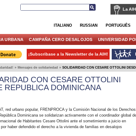
La AIH
ITALIANO
RUSSIAN
PORTUGUÊS
IA URBANA
CAMPAÑA CERO DESALOJOS
UNIVERSIDAD P
¡Subscribase a la Newsletter de la AIH!
idaridad!
»
Mensajes de solidariedad
»
SOLIDARIDAD CON CESARE OTTOLINI DESD
ARIDAD CON CESARE OTTOLINI
 REPUBLICA DOMINICANA
 red urbano popular, FRENPROCA y la Comisión Nacional de los Derechos
pública Dominicana se solidarizan activamente con el coordinador global d
ernacional de Habitantes Cesare Ottolini ante el sometimiento a juicio en
 por haber defendido el derecho a la vivienda de familias en desalojos