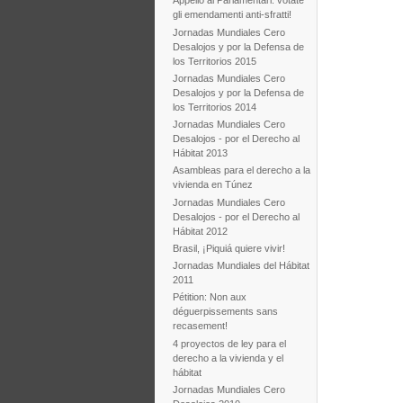
Appello ai Parlamentari: votate
gli emendamenti anti-sfratti!
Jornadas Mundiales Cero
Desalojos y por la Defensa de
los Territorios 2015
Jornadas Mundiales Cero
Desalojos y por la Defensa de
los Territorios 2014
Jornadas Mundiales Cero
Desalojos - por el Derecho al
Hábitat 2013
Asambleas para el derecho a la
vivienda en Túnez
Jornadas Mundiales Cero
Desalojos - por el Derecho al
Hábitat 2012
Brasil, ¡Piquiá quiere vivir!
Jornadas Mundiales del Hábitat
2011
Pétition: Non aux
déguerpissements sans
recasement!
4 proyectos de ley para el
derecho a la vivienda y el
hábitat
Jornadas Mundiales Cero