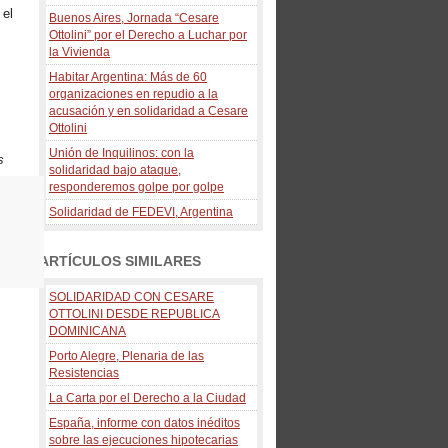
 el
Buenos Aires, Jornada “Cesare
Ottolini” por el Derecho a Luchar por
la Vivienda
Habitar Argentina: Más de 60
organizaciones en repudio a la
acusación y en solidaridad a Cesare
Ottolini
Unión de Inquilinos: con la
s
solidaridad bajo ataque,
responderemos golpe por golpe
Solidaridad de FEDEVI, Argentina
ARTÍCULOS SIMILARES
SOLIDARIDAD CON CESARE
OTTOLINI DESDE REPUBLICA
DOMINICANA
Porto Alegre, Plenaria de las
Resistencias
La Carta por el Derecho a la Ciudad
España, informe con datos inéditos
sobre las ejecuciones hipotecarias