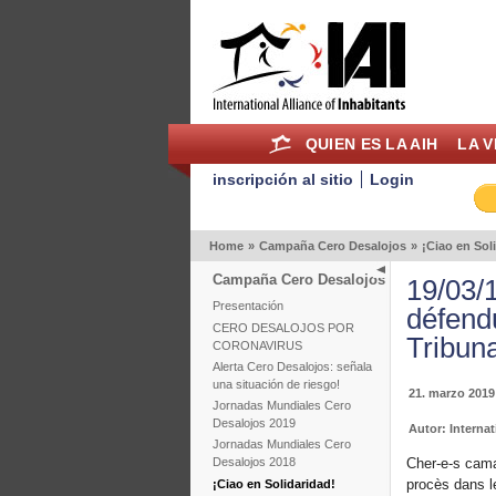
QUIEN ES LA AIH
LA V
inscripción al sitio
Login
Home
»
Campaña Cero Desalojos
»
¡Ciao en Sol
Campaña Cero Desalojos
19/03/1
Presentación
défend
CERO DESALOJOS POR
Tribuna
CORONAVIRUS
Alerta Cero Desalojos: señala
una situación de riesgo!
21. marzo 2019
Jornadas Mundiales Cero
Desalojos 2019
Autor: Internat
Jornadas Mundiales Cero
Cher-e-s cama
Desalojos 2018
procès dans le
¡Ciao en Solidaridad!