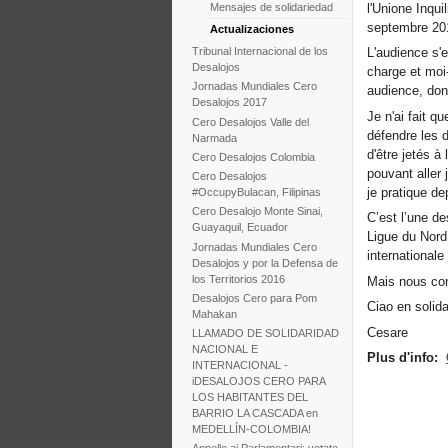
l'Unione Inqui
Mensajes de solidariedad
septembre 20
Actualizaciones
Tribunal Internacional de los
L'audience s'
Desalojos
charge et moi
Jornadas Mundiales Cero
audience, dont
Desalojos 2017
Je n'ai fait qu
Cero Desalojos Valle del
défendre les 
Narmada
d'être jetés à
Cero Desalojos Colombia
pouvant aller
Cero Desalojos
je pratique d
#OccupyBulacan, Filipinas
Cero Desalojo Monte Sinai,
C’est l’une d
Guayaquil, Ecuador
Ligue du Nord 
Jornadas Mundiales Cero
internationale 
Desalojos y por la Defensa de
los Territorios 2016
Mais nous con
Desalojos Cero para Pom
Ciao en solida
Mahakan
Cesare
LLAMADO DE SOLIDARIDAD
NACIONAL E
Plus d'info:
INTERNACIONAL -
iDESALOJOS CERO PARA
LOS HABITANTES DEL
BARRIO LA CASCADA en
MEDELLÍN-COLOMBIA!