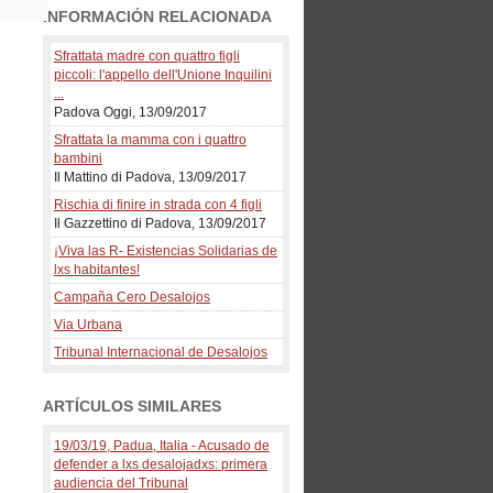
INFORMACIÓN RELACIONADA
Sfrattata madre con quattro figli
piccoli: l'appello dell'Unione Inquilini
...
Padova Oggi, 13/09/2017
Sfrattata la mamma con i quattro
bambini
Il Mattino di Padova, 13/09/2017
Rischia di finire in strada con 4 figli
Il Gazzettino di Padova, 13/09/2017
¡Viva las R- Existencias Solidarias de
lxs habitantes!
Campaña Cero Desalojos
Via Urbana
Tribunal Internacional de Desalojos
ARTÍCULOS SIMILARES
19/03/19, Padua, Italia - Acusado de
defender a lxs desalojadxs: primera
audiencia del Tribunal