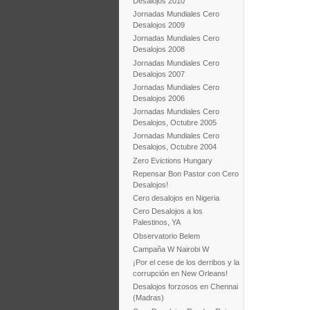
Desalojos 2010
Jornadas Mundiales Cero
Desalojos 2009
Jornadas Mundiales Cero
Desalojos 2008
Jornadas Mundiales Cero
Desalojos 2007
Jornadas Mundiales Cero
Desalojos 2006
Jornadas Mundiales Cero
Desalojos, Octubre 2005
Jornadas Mundiales Cero
Desalojos, Octubre 2004
Zero Evictions Hungary
Repensar Bon Pastor con Cero
Desalojos!
Cero desalojos en Nigeria
Cero Desalojos a los
Palestinos, YA
Observatorio Belem
Campaña W Nairobi W
¡Por el cese de los derribos y la
corrupción en New Orleans!
Desalojos forzosos en Chennai
(Madras)