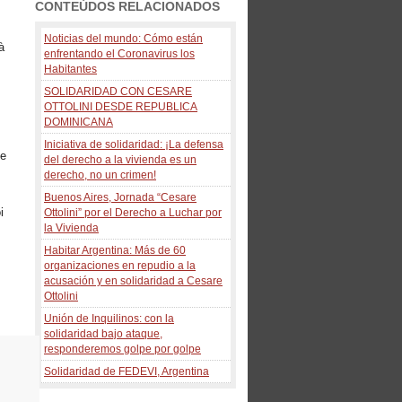
CONTEÚDOS RELACIONADOS
Noticias del mundo: Cómo están
à
enfrentando el Coronavirus los
Habitantes
SOLIDARIDAD CON CESARE
OTTOLINI DESDE REPUBLICA
DOMINICANA
Iniciativa de solidaridad: ¡La defensa
ue
del derecho a la vivienda es un
derecho, no un crimen!
Buenos Aires, Jornada “Cesare
i
Ottolini” por el Derecho a Luchar por
la Vivienda
Habitar Argentina: Más de 60
organizaciones en repudio a la
acusación y en solidaridad a Cesare
Ottolini
Unión de Inquilinos: con la
solidaridad bajo ataque,
responderemos golpe por golpe
Solidaridad de FEDEVI, Argentina