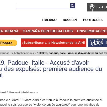
La AIH
ITALIANO
RUSSIAN
PORTUGUÊS
IA URBANA
CAMPAÑA CERO DESALOJOS
UNIVERSIDAD P
¡Subscribase a la Newsletter de la AIH!
idaridad!
»
Actualizaciones
»
19/03/19, Padoue, Italie - Accusé d'avoir défendu des e
9, Padoue, Italie - Accusé d'avoir
u des expulsés: première audience du
l
-
ional Alliance of Inhabitants
rad-e-s,Mardi 19 Mars 2019 s’est tenue à Padoue la première audience du
quel je suis accusé de "violence privée aggravée" pour une initiative de