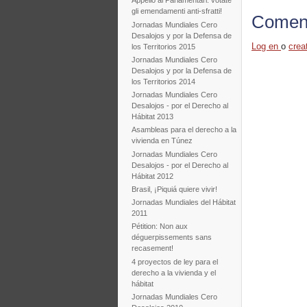
Appello ai Parlamentari: votate
gli emendamenti anti-sfratti!
Coment
Jornadas Mundiales Cero
Desalojos y por la Defensa de
Log en
o
crea
los Territorios 2015
Jornadas Mundiales Cero
Desalojos y por la Defensa de
los Territorios 2014
Jornadas Mundiales Cero
Desalojos - por el Derecho al
Hábitat 2013
Asambleas para el derecho a la
vivienda en Túnez
Jornadas Mundiales Cero
Desalojos - por el Derecho al
Hábitat 2012
Brasil, ¡Piquiá quiere vivir!
Jornadas Mundiales del Hábitat
2011
Pétition: Non aux
déguerpissements sans
recasement!
4 proyectos de ley para el
derecho a la vivienda y el
hábitat
Jornadas Mundiales Cero