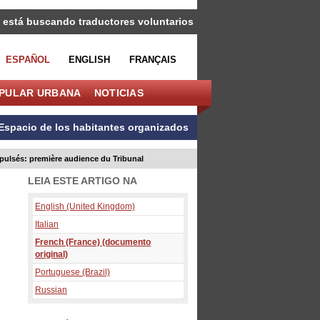
 está buscando traductores voluntarios
ESPAÑOL
ENGLISH
FRANÇAIS
OPULAR URBANA
NOTICIAS
Espacio de los habitantes organizados
xpulsés: première audience du Tribunal
LEIA ESTE ARTIGO NA
English (United Kingdom)
Italian
French (France) (documento
original)
Portuguese (Brazil)
Russian