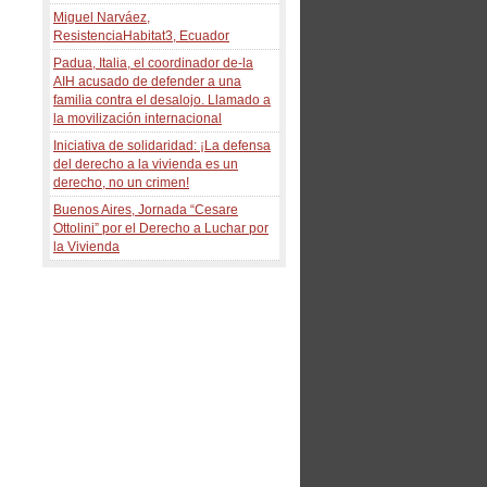
Miguel Narváez,
ResistenciaHabitat3, Ecuador
Padua, Italia, el coordinador de-la
AIH acusado de defender a una
familia contra el desalojo. Llamado a
la movilización internacional
Iniciativa de solidaridad: ¡La defensa
del derecho a la vivienda es un
derecho, no un crimen!
Buenos Aires, Jornada “Cesare
Ottolini” por el Derecho a Luchar por
la Vivienda