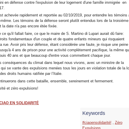
lini en défense contre l'expulsion de leur logement d'une famille immigrée en
17.
est achevée rapidement et reportée au 02/10/2019, pour entendre les témoins 
-même. Les témoins de la défense seront plutôt entendus lors de la troisième
 la date n'a pas encore étée fixée.
e ce qu'il fallait faire, ce que le maire de S. Martino di Lupari aurait dû faire:
droits fondamentaux d'un couple et de quatre enfants mineurs qui risquaient
 la rue. Avoir pris leur défense, étant considérée une faute, je risque une peine
 jusqu'à 4 ans de prison pour une activité complètement pacifique, la même q
epuis 40 ans et que beaucoup d'entre vous commettent chaque jour.
es conséquences du climat dans lequel nous vivons, avec un ministre de la
qui se vante des expulsions menées tous les jours en violation totale de la lo
des droits humains ratifiée par l’Italie.
tinuerons dans cette bataille, ensemble, sereinement et fermement.
rité et zéro expulsions!
CIAO EN SOLIDARITÉ
Keywords
#ciaoensolidarité!
,
Zéro
Expulsions