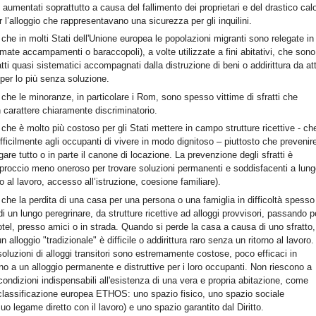
 aumentati soprattutto a causa del fallimento dei proprietari e del drastico cal
r l’alloggio che rappresentavano una sicurezza per gli inquilini.
he in molti Stati dell'Unione europea le popolazioni migranti sono relegate in
amate accampamenti o baraccopoli), a volte utilizzate a fini abitativi, che sono
atti quasi sistematici accompagnati dalla distruzione di beni o addirittura da att
 per lo più senza soluzione.
he le minoranze, in particolare i Rom, sono spesso vittime di sfratti che
 carattere chiaramente discriminatorio.
he è molto più costoso per gli Stati mettere in campo strutture ricettive - ch
ficilmente agli occupanti di vivere in modo dignitoso – piuttosto che prevenir
agare tutto o in parte il canone di locazione. La prevenzione degli sfratti è
approccio meno oneroso per trovare soluzioni permanenti e soddisfacenti a lun
no al lavoro, accesso all’istruzione, coesione familiare).
che la perdita di una casa per una persona o una famiglia in difficoltà spesso
 di un lungo peregrinare, da strutture ricettive ad alloggi provvisori, passando p
otel, presso amici o in strada. Quando si perde la casa a causa di uno sfratto,
n alloggio "tradizionale" è difficile o addirittura raro senza un ritorno al lavoro.
oluzioni di alloggi transitori sono estremamente costose, poco efficaci in
orno a un alloggio permanente e distruttive per i loro occupanti. Non riescono a
condizioni indispensabili all'esistenza di una vera e propria abitazione, come
a classificazione europea ETHOS: uno spazio fisico, uno spazio sociale
uo legame diretto con il lavoro) e uno spazio garantito dal Diritto.