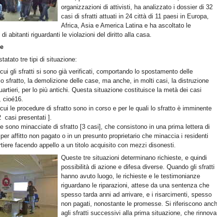
organizzazioni di attivisti, ha analizzato i dossier di 32
casi di sfratti attuati in 24 città di 11 paesi in Europa,
Africa, Asia e America Latina e ha ascoltato le
i abitanti riguardanti le violazioni del diritto alla casa.
ne
tatato tre tipi di situazione:
 cui gli sfratti si sono già verificati, comportando lo spostamento delle
 lo sfratto, la demolizione delle case, ma anche, in molti casi, la distruzione
quartieri, per lo più antichi. Questa situazione costituisce la metà dei casi
, cioé16.
 cui le procedure di sfratto sono in corso e per le quali lo sfratto è imminente
2 casi presentati ].
e sono minacciate di sfratto [3 casi], che consistono in una prima lettera di
per affitto non pagato o in un presunto proprietario che minaccia i residenti
rtiere facendo appello a un titolo acquisito con mezzi disonesti.
Queste tre situazioni determinano richieste, e quindi
possibilità di azione e difesa diverse. Quando gli sfratti
hanno avuto luogo, le richieste e le testimonianze
riguardano le riparazioni, attese da una sentenza che
spesso tarda anni ad arrivare, e i risarcimenti, spesso
non pagati, nonostante le promesse. Si riferiscono anc
agli sfratti successivi alla prima situazione, che rinnov