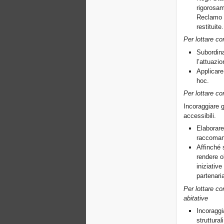
rigorosam
Reclamo C
restituite.
Per lottare co
Subordina
l’attuazi
Applicare
hoc.
Per lottare co
Incoraggiare g
accessibili.
Elaborare
raccomand
Affinché 
rendere ob
iniziativ
partenari
Per lottare co
abitative
Incoraggia
struttural