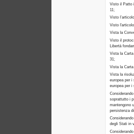
Visto il Patto 
11;
Visto l’articol
Visto l'artico
Vista la Conve
Visto il proto
Libertà fondam
Vista la Carta
31;
Vista la Carta
Vista la riso
europea per i 
europea per i 
Considerando i
soprattutto i 
mantengono un
persistenza di
Considerando c
degli Stati in 
Considerando c