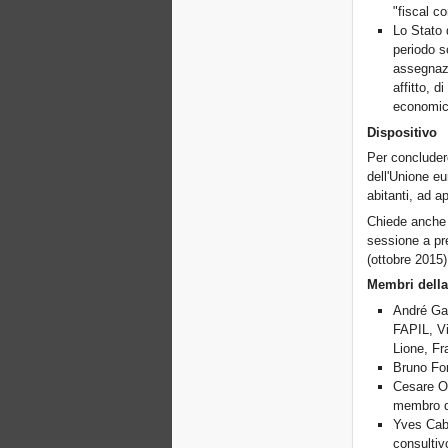
"fiscal c
Lo Stato d
periodo s
assegnazio
affitto, 
economic
Dispositivo
Per concludere,
dell'Unione eu
abitanti, ad 
Chiede anche 
sessione a pre
(ottobre 2015)
Membri della
André Gac
FAPIL, Vi
Lione, Fr
Bruno For
Cesare Ot
membro de
Yves Caba
consultiv