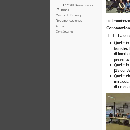
TID 2018 Sesión sobre
Brasil
Casos de Desalojo
1st Session East Asia 2016
testimonianze d
Recomendaciones
TID 2019 Sesión sobre el
Archivo
cambio climático
Constatazio
Contáctanos
IL TIE ha cons
Quelle in
famiglie,
di interi 
presentai
Quelle in
[13 dei 3
Quelle ch
minaccia 
di un qua