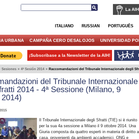
La AIH
ITALIANO
RUSSIAN
PORTUGUÊS
IA URBANA
CAMPAÑA CERO DESALOJOS
UNIVERSIDAD P
¡Subscribase a la Newsletter de la AIH!
»
Sesiones
»
4ª Sesión 2014
»
Raccomandazioni del Tribunale Internazionale degli Sfra
andazioni del Tribunale Internazionale
fratti 2014 - 4ª Sessione (Milano, 9
e 2014)
2015
Il Tribunale Internazionale degli Sfratti (TIE) si è riunito
per la sua 4a sessione a Milano il 9 ottobre 2014. Una
Giuria composta da quattro esperti in materia di diritto a
casa, provenienti da ambienti accademici, ONG e