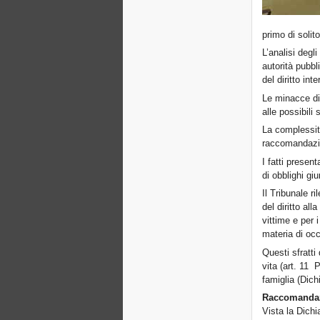
primo di solit
L’analisi degli
autorità pubbl
del diritto in
Le minacce di 
alle possibili 
La complessità
raccomandazio
I fatti present
di obblighi giu
Il Tribunale r
del diritto a
vittime e per i
materia di occu
Questi sfratti 
vita (art. 11 
famiglia (Dich
Raccomandazio
Vista la Dichi