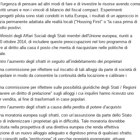
'urgenza di pensare ad altri modi di fare e di investire le risorse avendo com
diritti umani e non i vincoli di bilancio del fiscal compact. Esperimenti
progetti pilota sono stati condotti in tutta Europa, i risultati di un approccio in
lizia permanente adattata alle realtà locali ("Housing First" o “la casa prima di
lto positivi.
inistri degli Affari Sociali degli Stati membri dell'Unione europea, riuniti a
10 ottobre 2014, di includere queste preoccupazioni nel loro programma di
e al diritto alla casa il posto che merita di riacquistare nelle politiche di
ale.
ntro l’aumento degli sfratti in seguito all’indebitamento dei proprietari
una commissione per riflettere sul riscatto di tali alloggi da parte di società di
popolare in modo da consentire la continuità della locazione e calibrare i
una commissione per riflettere sulle possibilità giuridiche degli Stati / Regioni
"avere un diritto di prelazione" sugli alloggi i cui inquilini hanno ricevuto uno
r vendita, al fine di trasformarli in case popolari.
ntro l’aumento degli sfratti a causa della perdita di potere d’acquisto
na moratoria europea sugli sfratti, con un’assunzione da parte dello Stato
 di indennizzare i proprietari già in difficoltà. Tale moratoria dovrebbe
tituita nella prospettiva di una direttiva europea che renda effettiva
zione di un nuovo alloggio adeguato e dignitoso prima di qualsiasi sfratto.
i coinvolti nella “restituzione” di vecchie proprietà espropriate: attuare