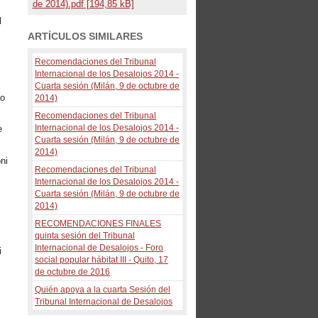
de 2014).pdf [194,85 kB]
l
ARTÍCULOS SIMILARES
Recomendaciones del Tribunal
Internacional de los Desalojos 2014 -
Cuarta sesión (Milán, 9 de octubre de
to
2014)
Recomendaciones del Tribunal
Internacional de los Desalojos 2014 -
e
Cuarta sesión (Milán, 9 de octubre de
2014)
oni
Recomendaciones del Tribunal
Internacional de los Desalojos 2014 -
,
Cuarta sesión (Milán, 9 de octubre de
2014)
RECOMENDACIONES FINALES
quinta sesión del Tribunal
Internacional de Desalojos - Foro
i
social popular hábitat III - Quito, 17
de octubre de 2016
Quién apoya a la cuarta Sesión del
Tribunal Internacional de Desalojos