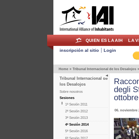
QUIEN ES LA AIH
LA V
inscripción al sitio
Login
Home
»
Tribunal Internacional de los Desalojos
Tribunal Internacional de
Raccom
los Desalojos
degli S
Sobre nosotros
ottobr
Sesiones
1ª Sesión 2011
06. noviembre 
2ª Sesión 2012
3ª Sesión 2013
4ª Sesión 2014
5ª Sesión 2016
6ª Sesión 2017