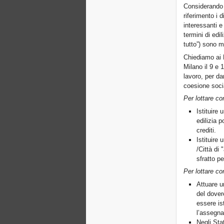
Considerando l
riferimento i 
interessanti e 
termini di edi
tutto”) sono mo
Chiediamo ai M
Milano il 9 e 
lavoro, per dar
coesione soci
Per lottare co
Istituire 
edilizia 
crediti.
Istituire 
/Città di 
sfratto pe
Per lottare co
Attuare u
del dovere
essere is
l’assegna
Negli Stat