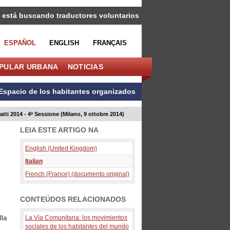
 está buscando traductores voluntarios
ESPAÑOL
ENGLISH
FRANÇAIS
OPULAR URBANA
NOTICIAS
Espacio de los habitantes organizados
tti 2014 - 4ª Sessione (Milano, 9 ottobre 2014)
LEIA ESTE ARTIGO NA
English (United Kingdom)
Italian
French (France) (documento original)
CONTEÚDOS RELACIONADOS
lla
La Vía Comunitaria: los movimientos
sociales de los habitantes del mundo