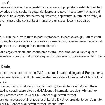
ompact";
eve assicurarsi che le "restituzioni" ai vecchi proprietari destituiti durante il
ovietico siano svolte rispettando rigorosamente e innanzitutto il principio di
ne di un alloggio alternativo equivalente, soprattutto in termini abitativi, di
di vicinanza e che consenta di mantenere gli stessi legami sociali ed
i.
 il Tribunale invita tutte le parti interessate, in particolare gli Stati membri
ropea, le organizzazioni nazionali e internazionali, le associazioni e le reti di
applicare senza indugio le raccomandazioni.
alle organizzazioni che hanno presentato i casi discussi durante questa
sentare un rapporto di monitoraggio in vista della quinta sessione del Tribuna
.
 Giuria
het, consulente tecnico all'ALPIL, amministratore delegato all'Europa per la
ce-presidente FEANTSA, amministratore locale a Lione e nella Metropoli di
ancia
tunato, avvocato difensore degli sfrattati, Unione Inquilini, Milano, Italia
tolini, coordinatore globale dell'Alleanza Internazionale degli Abitanti, ex
l Comitato consultivo di UN-Habitat sugli sfratti forzosi
nnes, professore all’Università di Londra DPU, ex presidente del Comitato
o di UN-Habitat sugli sfratti forzosi, Regno Unito