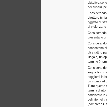
abitativa sono
dei sussidi pe
Considerando c
strutture (chi
oggetto di sfr
di violenza, e
Considerando c
presentano un
Considerando c
consentono dif
gli sfratti o p
illegale, un 
termine (ritor
Considerando 
segna l'inizio
soggiorni in h
un ritorno ad u
Tutte queste s
termini di rit
soddisfare le 
definito nell
(compreso il s