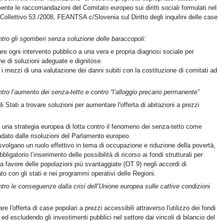
ente le raccomandazioni del Comitato europeo sui diritti sociali formulati nel
ollettivo 53 /2008, FEANTSA c/Slovenia sul Diritto degli inquilini delle case
ntro gli sgomberi senza soluzione delle baraccopoli:
re ogni intervento pubblico a una vera e propria diagnosi sociale per
one di soluzioni adeguate e dignitose.
 i mezzi di una valutazione dei danni subiti con la costituzione di comitati ad
ntro l’aumento dei senza-tetto e contro “l’alloggio precario permanente”
li Stati a trovare soluzioni per aumentare l'offerta di abitazioni a prezzi
 una strategia europea di lotta contro il fenomeno dei senza-tetto come
ato dalle risoluzioni del Parlamento europeo.
svolgano un ruolo effettivo in tema di occupazione e riduzione della povertà,
bligatorio l’inserimento delle possibilità di ricorso ai fondi strutturali per
e a favore delle popolazioni più svantaggiate (OT 9) negli accordi di
ato con gli stati e nei programmi operativi delle Regioni.
ntro le conseguenze dalla crisi dell’Unione europea sulle cattive condizioni
re l'offerta di case popolari a prezzi accessibili attraverso l'utilizzo dei fondi
i ed escludendo gli investimenti pubblici nel settore dai vincoli di bilancio del