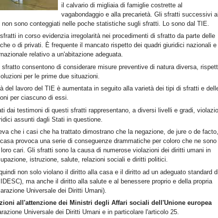
il calvario di migliaia di famiglie costrette al
vagabondaggio e alla precarietà. Gli sfratti successivi a
o non sono conteggiati nelle poche statistiche sugli sfratti. Lo sono dal TIE.
 sfratti in corso evidenzia irregolarità nei procedimenti di sfratto da parte delle
iche o di privati. È frequente il mancato rispetto dei quadri giuridici nazionali e
ternazionale relativo a un'abitazione adeguata.
sfratto consentono di considerare misure preventive di natura diversa, rispet
soluzioni per le prime due situazioni.
 del lavoro del TIE è aumentata in seguito alla varietà dei tipi di sfratti e dell
ni per ciascuno di essi.
ati dai testimoni di questi sfratti rappresentano, a diversi livelli e gradi, violazi
ridici assunti dagli Stati in questione.
ileva che i casi che ha trattato dimostrano che la negazione, de jure o de facto
lla casa provoca una serie di conseguenze drammatiche per coloro che ne sono
 loro cari. Gli sfratti sono la causa di numerose violazioni dei diritti umani in
pazione, istruzione, salute, relazioni sociali e diritti politici.
quindi non solo violano il diritto alla casa e il diritto ad un adeguato standard d
PIDESC), ma anche il diritto alla salute e al benessere proprio e della propria
iarazione Universale dei Diritti Umani).
ni all'attenzione dei Ministri degli Affari sociali dell'Unione europea
arazione Universale dei Diritti Umani e in particolare l'articolo 25.