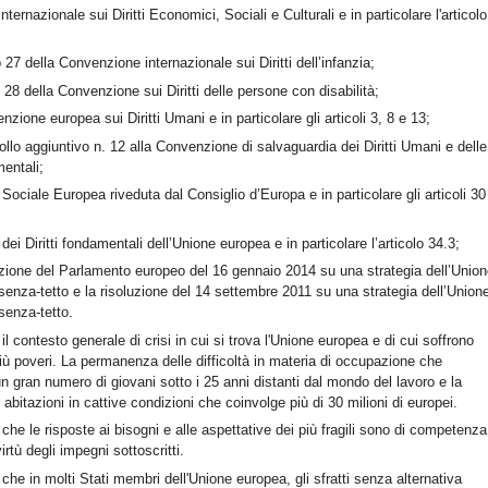
internazionale sui Diritti Economici, Sociali e Culturali e in particolare l'articolo
o 27 della Convenzione internazionale sui Diritti dell’infanzia;
lo 28 della Convenzione sui Diritti delle persone con disabilità;
nzione europea sui Diritti Umani e in particolare gli articoli 3, 8 e 13;
collo aggiuntivo n. 12 alla Convenzione di salvaguardia dei Diritti Umani e delle
entali;
 Sociale Europea riveduta dal Consiglio d’Europa e in particolare gli articoli 30
 dei Diritti fondamentali dell’Unione europea e in particolare l’articolo 34.3;
luzione del Parlamento europeo del 16 gennaio 2014 su una strategia dell’Unio
senza-tetto e la risoluzione del 14 settembre 2011 su una strategia dell’Union
senza-tetto.
l contesto generale di crisi in cui si trova l'Unione europea e di cui soffrono
più poveri. La permanenza delle difficoltà in materia di occupazione che
 gran numero di giovani sotto i 25 anni distanti dal mondo del lavoro e la
 abitazioni in cattive condizioni che coinvolge più di 30 milioni di europei.
he le risposte ai bisogni e alle aspettative dei più fragili sono di competenza
virtù degli impegni sottoscritti.
he in molti Stati membri dell'Unione europea, gli sfratti senza alternativa