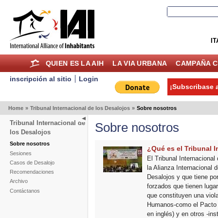
IT
QUIEN ES LA AIH
LA VIA URBANA
CAMPAÑA C
inscripción al sitio
Login
¡Subscribase a
Home
»
Tribunal Internacional de los Desalojos
»
Sobre nosotros
Tribunal Internacional de
Sobre nosotros
los Desalojos
Sobre nosotros
¿Qué es el Tribunal 
Sesiones
El Tribunal Internacional
Casos de Desalojo
la Alianza Internacional
Recomendaciones
Desalojos y que tiene por
Archivo
forzados que tienen lugar
Contáctanos
que constituyen una viol
Humanos-como el Pacto I
en inglés) y en otros -i