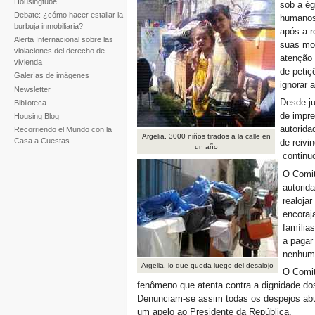
Housingtube
sob a ég
Debate: ¿cómo hacer estallar la
humanos
burbuja inmobiliaria?
após a r
Alerta Internacional sobre las
suas mor
violaciones del derecho de
atenção 
vivienda
de petiç
Galerías de imágenes
ignorar 
Newsletter
Desde ju
Biblioteca
de impre
Housing Blog
autorida
Recorriendo el Mundo con la
Argelia, 3000 niños tirados a la calle en
Casa a Cuestas
de reivi
un año
contin
O Comit
autorid
realojar
encoraj
família
a pagar
nenhum 
Argelia, lo que queda luego del desalojo
O Comit
fenômeno que atenta contra a dignidade dos 
Denunciam-se assim todas os despejos abus
um apelo ao Presidente da República.