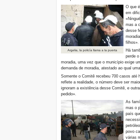
O que é
em difi
«Ningué
mas a c
desse f
moradia
filhos».
Há tamb
Argelia, la policía llama a la puerta
perde o
moradia, uma vez que o município exige um
demanda de moradia, atestado ao qual uma 
Somente o Comitê recebeu 700 casos até h
reflete a realidade, o número deve ser maio
ignoram a existência desse Comitê, e out
pedido».
As famí
mas o p
país qu
necessi
petróle
povo ca
várias 