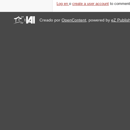
Log en
o
create a user account
to comment
Creado por
OpenContent
, powered by
eZ Publis