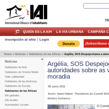
IT
QUIEN ES LA AIH
LA VIA URBANA
CAMPAÑA C
inscripción al sitio
Login
¡Subscribase a
Home
»
Noticias
»
Habitantes de las Africas
»
Argélia, SOS Despejochama a atenç
Noticias
Argélia, SOS Despejo
Habitantes de Asia
autoridades sobre as v
Habitantes de Oriente Medio
moradia
Haiti, solidaridad
Habitantes de las Américas
Habitantes de Europa
09. junio 2011
Habitantes de las Africas
Autor: Salmi Hakim - Presidente do Comitê SO
info globales
-
direitos humanos
info locales
Autoridades Locales
O Comitê