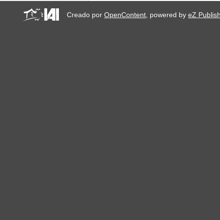
Creado por
OpenContent
, powered by
eZ Publis