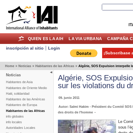
IT
QUIEN ES LA AIH
LA VIA URBANA
CAMPAÑA C
inscripción al sitio
Login
¡Subscribase a
Home
»
Noticias
»
Habitantes de las Africas
»
Algérie, SOS Expulsion interpelle l
Noticias
Algérie, SOS Expulsion
Habitantes de Asia
sur les violations du 
Habitantes de Oriente Medio
Haiti, solidaridad
09. junio 2011
Habitantes de las Américas
Habitantes de Europa
Autor: Salmi Hakim - Président du Comité SOS 
Habitantes de las Africas
-
des droits de l’homme
info globales
Le Comit
info locales
sous l’é
Autoridades Locales
droits d