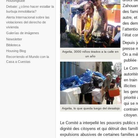
Housingtube
Zahouane
Debate: ¿cómo hacer estallar la
des fami
burbuja inmobiliaria?
autre, e
Alerta Internacional sobre las
violaciones del derecho de
des dema
vivienda
l’attent
Galerías de imágenes
l’état co
Newsletter
Depuis j
Biblioteca
presse m
Housing Blog
Argelia, 3000 niños tirados a la calle en
On a mêm
un año
Recorriendo el Mundo con la
publiée
Casa a Cuestas
Le Comit
autorité
en train
illicite
les gens
priorité
qui se r
Argelia, lo que queda luego del desalojo
contrain
citoyen 
Le Comité a interpellé les pouvoirs publics 
dignité des citoyens et qui détruit des fami
expulsions abusives de certaines familles a