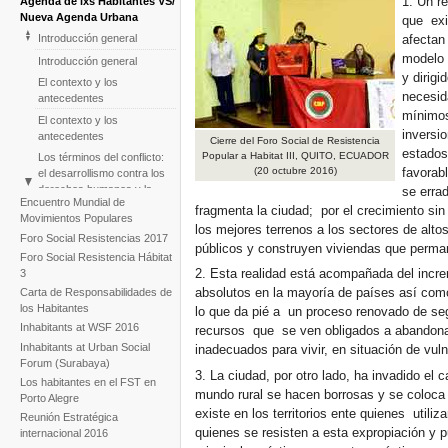
1. Un r
Agenda de lxs Habitantes VS/
Nueva Agenda Urbana
que exi
afectan
Introducción general
modelo 
Introducción general
y dirigi
El contexto y los
necesida
antecedentes
mínimos
El contexto y los
inversio
antecedentes
Cierre del Foro Social de Resistencia
estados
Popular a Habitat III, QUITO, ECUADOR
Los términos del conflicto:
favorabl
(20 octubre 2016)
el desarrollismo contra los
derechos humanos y la
se errad
Encuentro Mundial de
madre tierra
fragmenta la ciudad; por el crecimiento sin 
Movimientos Populares
Los términos del conflicto:
los mejores terrenos a los sectores de alto
Foro Social Resistencias 2017
el desarrollismo contra los
públicos y construyen viviendas que perm
Foro Social Resistencia Hábitat
derechos humanos y la
2. Esta realidad está acompañada del incre
3
madre tierra
absolutos en la mayoría de países así com
Carta de Responsabilidades de
El Foro de Resistencias a
los Habitantes
lo que da pié a un proceso renovado de se
Hábitat 3: eventos que
Inhabitants at WSF 2016
dejan su huella
recursos que se ven obligados a abandona
Inhabitants at Urban Social
inadecuados para vivir, en situación de vu
El Foro de Resistencias a
Forum (Surabaya)
Hábitat 3: eventos que
3. La ciudad, por otro lado, ha invadido el
Los habitantes en el FST en
dejan su huella
mundo rural se hacen borrosas y se coloca s
Porto Alegre
Un año después Quito:
existe en los territorios ente quienes utiliz
Reunión Estratégica
habitantes y sociedad civil
quienes se resisten a esta expropiación y 
internacional 2016
monitoreando el punto de