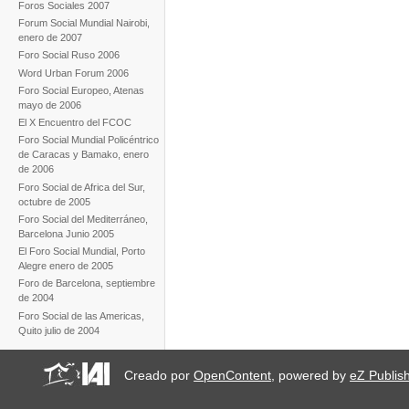
Foros Sociales 2007
Forum Social Mundial Nairobi,
enero de 2007
Foro Social Ruso 2006
Word Urban Forum 2006
Foro Social Europeo, Atenas
mayo de 2006
El X Encuentro del FCOC
Foro Social Mundial Policéntrico
de Caracas y Bamako, enero
de 2006
Foro Social de Africa del Sur,
octubre de 2005
Foro Social del Mediterráneo,
Barcelona Junio 2005
El Foro Social Mundial, Porto
Alegre enero de 2005
Foro de Barcelona, septiembre
de 2004
Foro Social de las Americas,
Quito julio de 2004
Creado por
OpenContent
, powered by
eZ Publis