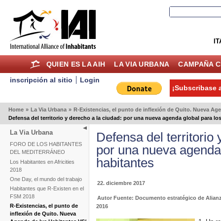
IT
QUIEN ES LA AIH
LA VIA URBANA
CAMPAÑA C
inscripción al sitio
Login
¡Subscribase a
Home
»
La Via Urbana
»
R-Existencias, el punto de inflexión de Quito. Nueva A
Defensa del territorio y derecho a la ciudad: por una nueva agenda global para lo
La Via Urbana
Defensa del territorio 
FORO DE LOS HABITANTES
por una nueva agenda 
DEL MEDITERRÁNEO
habitantes
Los Habitantes en Africities
2018
One Day, el mundo del trabajo
22. diciembre 2017
Habitantes que R-Existen en el
FSM 2018
Autor Fuente: Documento estratégico de Alianz
R-Existencias, el punto de
2016
inflexión de Quito. Nueva