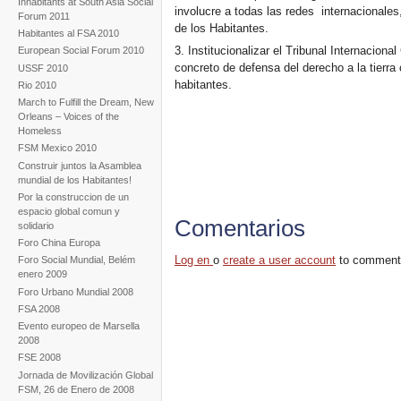
Inhabitants at South Asia Social
involucre a todas las redes internacionale
Forum 2011
de los Habitantes.
Habitantes al FSA 2010
3. Institucionalizar el Tribunal Internacion
European Social Forum 2010
concreto de defensa del derecho a la tierra
USSF 2010
habitantes.
Rio 2010
March to Fulfill the Dream, New
Orleans – Voices of the
Homeless
FSM Mexico 2010
Construir juntos la Asamblea
mundial de los Habitantes!
Por la construccion de un
espacio global comun y
Comentarios
solidario
Foro China Europa
Log en
o
create a user account
to comment
Foro Social Mundial, Belém
enero 2009
Foro Urbano Mundial 2008
FSA 2008
Evento europeo de Marsella
2008
FSE 2008
Jornada de Movilización Global
FSM, 26 de Enero de 2008