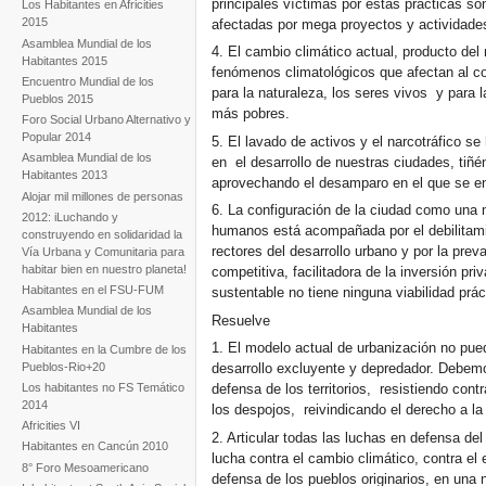
principales víctimas por estas prácticas son
inflexión
Los Habitantes en Africities
2015
afectadas por mega proyectos y actividades
Un año después Quito:
Asamblea Mundial de los
habitantes y sociedad civil
4. El cambio climático actual, producto del
Habitantes 2015
monitoreando el punto de
fenómenos climatológicos que afectan al c
inflexión
Encuentro Mundial de los
para la naturaleza, los seres vivos y para l
Pueblos 2015
más pobres.
Foro Social Urbano Alternativo y
Popular 2014
5. El lavado de activos y el narcotráfico s
Asamblea Mundial de los
en el desarrollo de nuestras ciudades, tiñ
Habitantes 2013
aprovechando el desamparo en el que se en
Alojar mil millones de personas
6. La configuración de la ciudad como una 
2012: iLuchando y
humanos está acompañada por el debilitami
construyendo en solidaridad la
rectores del desarrollo urbano y por la preva
Vía Urbana y Comunitaria para
habitar bien en nuestro planeta!
competitiva, facilitadora de la inversión priv
Habitantes en el FSU-FUM
sustentable no tiene ninguna viabilidad prác
Asamblea Mundial de los
Resuelve
Habitantes
1. El modelo actual de urbanización no pue
Habitantes en la Cumbre de los
Pueblos-Rio+20
desarrollo excluyente y depredador. Debemo
Los habitantes no FS Temático
defensa de los territorios, resistiendo cont
2014
los despojos, reivindicando el derecho a la
Africities VI
2. Articular todas las luchas en defensa de
Habitantes en Cancún 2010
lucha contra el cambio climático, contra el
8° Foro Mesoamericano
defensa de los pueblos originarios, en una