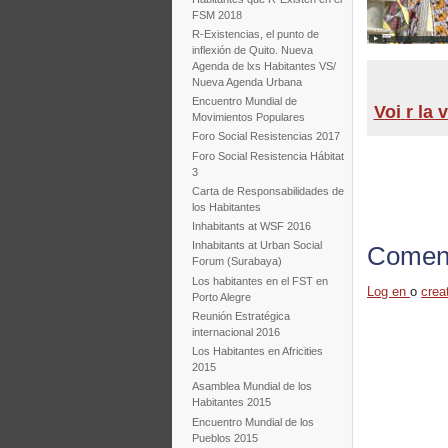
FSM 2018
R-Existencias, el punto de
inflexión de Quito. Nueva
Agenda de lxs Habitantes VS/
Nueva Agenda Urbana
Encuentro Mundial de
Voi
r
la 
Movimientos Populares
Foro Social Resistencias 2017
Foro Social Resistencia Hábitat
3
Carta de Responsabilidades de
los Habitantes
Inhabitants at WSF 2016
Inhabitants at Urban Social
Coment
Forum (Surabaya)
Los habitantes en el FST en
Log en
o
crea
Porto Alegre
Reunión Estratégica
internacional 2016
Los Habitantes en Africities
2015
Asamblea Mundial de los
Habitantes 2015
Encuentro Mundial de los
Pueblos 2015