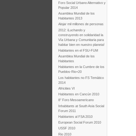
Foro Social Urbano Alternativo y
Popular 2014
Asamblea Mundial de los
Habitantes 2013
Alojar mil millones de personas
2012: iLuchando y
construyendo en solidaridad la
Vía Urbana y Comunitaria para
habitar bien en nuestro planeta!
Habitantes en el FSU-FUM
Asamblea Mundial de los
Habitantes
Habitantes en la Cumbre de los
Pueblos-Rio+20
Los habitantes no FS Temático
2014
Africities VI
Habitantes en Cancún 2010
8° Foro Mesoamericano
Inhabitants at South Asia Social
Forum 2011
Habitantes al FSA 2010
European Social Forum 2010
USSF 2010
Rio 2010