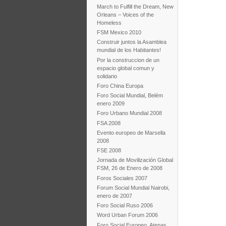
March to Fulfill the Dream, New
Orleans – Voices of the
Homeless
FSM Mexico 2010
Construir juntos la Asamblea
mundial de los Habitantes!
Por la construccion de un
espacio global comun y
solidario
Foro China Europa
Foro Social Mundial, Belém
enero 2009
Foro Urbano Mundial 2008
FSA 2008
Evento europeo de Marsella
2008
FSE 2008
Jornada de Movilización Global
FSM, 26 de Enero de 2008
Foros Sociales 2007
Forum Social Mundial Nairobi,
enero de 2007
Foro Social Ruso 2006
Word Urban Forum 2006
Foro Social Europeo, Atenas