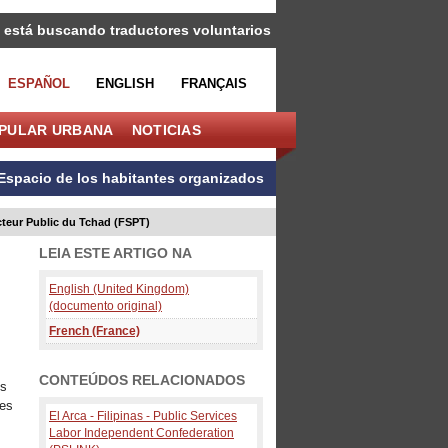
 está buscando traductores voluntarios
ESPAÑOL
ENGLISH
FRANÇAIS
OPULAR URBANA
NOTICIAS
Espacio de los habitantes organizados
ecteur Public du Tchad (FSPT)
LEIA ESTE ARTIGO NA
English (United Kingdom)
(documento original)
French (France)
CONTEÚDOS RELACIONADOS
es
les
El Arca - Filipinas - Public Services
Labor Independent Confederation