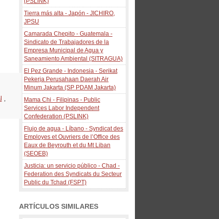
(PSLINK)
Tierra más alta - Japón - JICHIRO,
JPSU
Camarada Chepito - Guatemala -
Sindicato de Trabajadores de la
Empresa Municipal de Agua y
Saneamiento Ambiental (SITRAGUA)
El Pez Grande - Indonesia - Serikat
Pekerja Perusahaan Daerah Air
Minum Jakarta (SP PDAM Jakarta)
l
,
Mama Chi - Filipinas - Public
Services Labor Independent
Confederation (PSLINK)
Flujo de agua - Líbano - Syndicat des
Employes et Ouvriers de l’Office des
Eaux de Beyrouth et du Mt Liban
(SEOEB)
Justicia: un servicio público - Chad -
Federation des Syndicats du Secteur
Public du Tchad (FSPT)
ARTÍCULOS SIMILARES