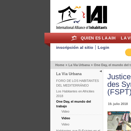
QUIEN ES LA AIH
LA V
inscripción al sitio
Login
Home
»
La Via Urbana
»
One Day, el mundo del t
La Via Urbana
Justice
FORO DE LOS HABITANTES
des Sy
DEL MEDITERRÁNEO
(FSPT
Los Habitantes en Africities
2018
One Day, el mundo del
19. julio 2018
trabajo
Video
Video
Video
Habitantes que R-Existen en el