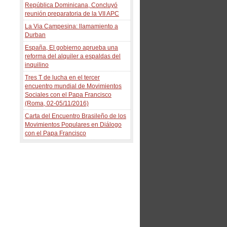
República Dominicana, Concluyó
reunión preparatoria de la VII APC
La Via Campesina: llamamiento a
Durban
España, El gobierno aprueba una
reforma del alquiler a espaldas del
inquilino
Tres T de lucha en el tercer
encuentro mundial de Movimientos
Sociales con el Papa Francisco
(Roma, 02-05/11/2016)
Carta del Encuentro Brasileño de los
Movimientos Populares en Diálogo
con el Papa Francisco