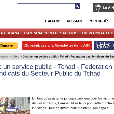
La AIH
ITALIANO
RUSSIAN
PORTUGUÊS
IA URBANA
CAMPAÑA CERO DESALOJOS
UNIVERSIDAD P
¡Subscribase a la Newsletter de la AIH!
rabajo
»
Video
»
Justice: un service public - Tchad - Federation des Syndicats du S
: un service public - Tchad - Federation
ndicats du Secteur Public du Tchad
)
En tant qu'assistante juridique publique pour les victim
de viol et d'abus, Demba utilise la loi pour lutter contre 
injustices - tout en luttant pour maintenir son espoir.