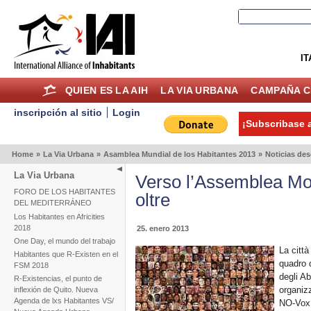
IT
QUIEN ES LA AIH
LA VIA URBANA
CAMPAÑA C
inscripción al sitio
Login
¡Subscribase a
Home
»
La Via Urbana
»
Asamblea Mundial de los Habitantes 2013
»
Noticias de
La Via Urbana
Verso l’Assemblea Mon
FORO DE LOS HABITANTES
oltre
DEL MEDITERRÁNEO
Los Habitantes en Africities
2018
25. enero 2013
One Day, el mundo del trabajo
La città
Habitantes que R-Existen en el
quadro 
FSM 2018
degli Ab
R-Existencias, el punto de
organizz
inflexión de Quito. Nueva
Agenda de lxs Habitantes VS/
NO-Vox,