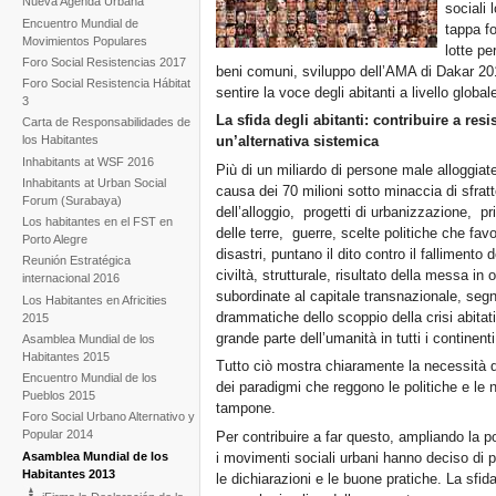
Nueva Agenda Urbana
sociali 
Encuentro Mundial de
tappa f
Movimientos Populares
lotte per
Foro Social Resistencias 2017
beni comuni, sviluppo dell’AMA di Dakar 201
Foro Social Resistencia Hábitat
sentire la voce degli abitanti a livello global
3
La sfida degli abitanti: contribuire a resi
Carta de Responsabilidades de
los Habitantes
un’alternativa sistemica
Inhabitants at WSF 2016
Più di un miliardo di persone male alloggi
Inhabitants at Urban Social
causa dei 70 milioni sotto minaccia di sfratto
Forum (Surabaya)
dell’alloggio, progetti di urbanizzazione, 
Los habitantes en el FST en
delle terre, guerre, scelte politiche che fav
Porto Alegre
disastri, puntano il dito contro il fallimento de
Reunión Estratégica
civiltà, strutturale, risultato della messa in 
internacional 2016
subordinate al capitale transnazionale, segn
Los Habitantes en Africities
drammatiche dello scoppio della crisi abita
2015
grande parte dell’umanità in tutti i continenti
Asamblea Mundial de los
Habitantes 2015
Tutto ciò mostra chiaramente la necessità d
Encuentro Mundial de los
dei paradigmi che reggono le politiche e le 
Pueblos 2015
tampone.
Foro Social Urbano Alternativo y
Popular 2014
Per contribuire a far questo, ampliando la por
Asamblea Mundial de los
i movimenti sociali urbani hanno deciso di p
Habitantes 2013
le dichiarazioni e le buone pratiche. La sfida