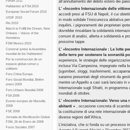
Forum 2011
all’annullamento del debito estero dei paesi
Habitantes al FSA 2010
L’
«Incontro Internazionale delle vittim
European Social Forum 2010
accordi presi al FSU di Napoli, il cui obietti
USSF 2010
in modo solidale l’insicurezza abitativa per 
Rio 2010
inquilini, i pignoramenti dei proprietari ipote
March to Fulfill the Dream, New
dovrebbe rinsaldare la solidarietà internazio
Orleans – Voices of the
comuni di analisi, allerta e solidarietà e p
Homeless
prossime tappe.
FSM Mexico 2010
L’
«Incontro Internazionale
: Le lotte p
Construir juntos la Asamblea
mundial de los Habitantes!
delle terre per sostenere la sovranità po
Por la construccion de un
esperienze, le strategie delle organizzazion
espacio global comun y
inclusa Via Campesina, impegnate nella batta
solidario
(sgomberi, sloggi, trasferimenti, accaparra
Foro China Europa
saranno presentati degli strumenti da gest
Foro Social Mundial, Belém
mentre un Appello a casi sarà lanciato in v
enero 2009
Internazionale sugli Sfratti, in programma
Foro Urbano Mundial 2008
mondiali di ottobre.
FSA 2008
L’
«Incontro Internazionale: Verso una r
Evento europeo de Marsella
2008
abitanti
»
, occasione concreta di scambio, 
la costituzione di una rete internazionale de
FSE 2008
diverse regioni dell’Africa.
Jornada de Movilización Global
FSM, 26 de Enero de 2008
L’iniziativa, che si fonda su un processo 
Foros Sociales 2007