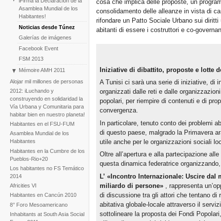
iFirma la Declaración de la
cosa che implica delle proposte, un progra
Asamblea Mundial de los
consolidamento delle alleanze in vista di ca
Habitantes!
rifondare un Patto Sociale Urbano sui diritti
Noticias desde Túnez
abitanti di essere i costruttori e co-governanti
Galerías de imágenes
Facebook Event
FSM 2013
Iniziative di dibattito, proposte e lotte
Mémoire AMH 2011
La construcción de la AMH
Alojar mil millones de personas
A Tunisi ci sarà una serie di iniziative, di in
2012: iLuchando y
organizzati dalle reti e dalle organizzazioni
construyendo en solidaridad la
popolari, per riempire di contenuti e di pro
Vía Urbana y Comunitaria para
convergenza.
habitar bien en nuestro planeta!
In particolare, tenuto conto dei problemi ab
Habitantes en el FSU-FUM
di questo paese, malgrado la Primavera ar
Asamblea Mundial de los
utile anche per le organizzazioni sociali loc
Habitantes
Habitantes en la Cumbre de los
Oltre all’apertura e alla partecipazione alle 
Pueblos-Rio+20
questa dinamica federatrice organizzando, 
Los habitantes no FS Temático
L’
«Incontro Internazionale: Uscire dal
2014
miliardo di persone»
, rappresenta un’opp
Africities VI
di discussione tra gli attori che tentano di 
Habitantes en Cancún 2010
abitativa globale-locale attraverso il serviz
8° Foro Mesoamericano
sottolineare la proposta dei Fondi Popolari,
Inhabitants at South Asia Social