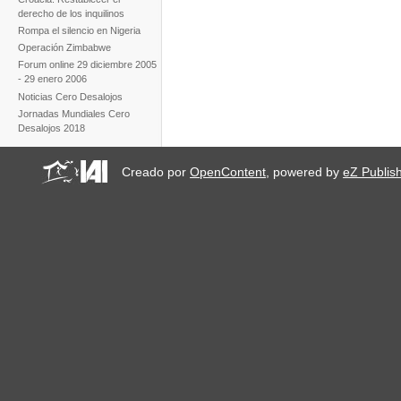
derecho de los inquilinos
Rompa el silencio en Nigeria
Operación Zimbabwe
Forum online 29 diciembre 2005
- 29 enero 2006
Noticias Cero Desalojos
Jornadas Mundiales Cero
Desalojos 2018
Creado por
OpenContent
, powered by
eZ Publis