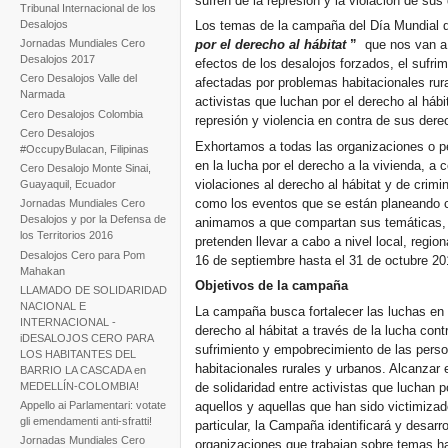
sufren de la represión y la violación de sus 
Tribunal Internacional de los
Desalojos
Los temas de la campaña del Día Mundial d
Jornadas Mundiales Cero
por el derecho al hábitat
”
que nos van a 
Desalojos 2017
efectos de los desalojos forzados, el sufr
Cero Desalojos Valle del
afectadas por problemas habitacionales rural
Narmada
activistas que luchan por el derecho al hábi
Cero Desalojos Colombia
represión y violencia en contra de sus derec
Cero Desalojos
Exhortamos a todas las organizaciones o pe
#OccupyBulacan, Filipinas
en la lucha por el derecho a la vivienda, a 
Cero Desalojo Monte Sinai,
violaciones al derecho al hábitat y de crimi
Guayaquil, Ecuador
como los eventos que se están planeando 
Jornadas Mundiales Cero
Desalojos y por la Defensa de
animamos a que compartan sus temáticas, 
los Territorios 2016
pretenden llevar a cabo a nivel local, regio
Desalojos Cero para Pom
16 de septiembre hasta el 31 de octubre 20
Mahakan
Objetivos de la campaña
LLAMADO DE SOLIDARIDAD
NACIONAL E
La campaña busca fortalecer las luchas en 
INTERNACIONAL -
derecho al hábitat a través de la lucha cont
iDESALOJOS CERO PARA
sufrimiento y empobrecimiento de las pers
LOS HABITANTES DEL
habitacionales rurales y urbanos. Alcanzar 
BARRIO LA CASCADA en
MEDELLÍN-COLOMBIA!
de solidaridad entre activistas que luchan p
aquellos y aquellas que han sido victimizad
Appello ai Parlamentari: votate
gli emendamenti anti-sfratti!
particular, la Campaña identificará y desarr
Jornadas Mundiales Cero
organizaciones que trabajan sobre temas ha