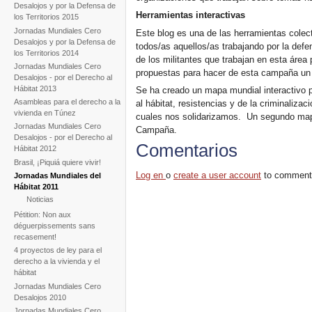
Desalojos y por la Defensa de
Herramientas interactivas
los Territorios 2015
Jornadas Mundiales Cero
Este blog es una de las herramientas colec
Desalojos y por la Defensa de
todos/as aquellos/as trabajando por la defen
los Territorios 2014
de los militantes que trabajan en esta área 
Jornadas Mundiales Cero
propuestas para hacer de esta campaña un 
Desalojos - por el Derecho al
Hábitat 2013
Se ha creado un mapa mundial interactivo 
Asambleas para el derecho a la
al hábitat, resistencias y de la criminalizac
vivienda en Túnez
cuales nos solidarizamos. Un segundo mapa
Jornadas Mundiales Cero
Campaña.
Desalojos - por el Derecho al
Comentarios
Hábitat 2012
Brasil, ¡Piquiá quiere vivir!
Log en
o
create a user account
to comment
Jornadas Mundiales del
Hábitat 2011
Noticias
Pétition: Non aux
déguerpissements sans
recasement!
4 proyectos de ley para el
derecho a la vivienda y el
hábitat
Jornadas Mundiales Cero
Desalojos 2010
Jornadas Mundiales Cero