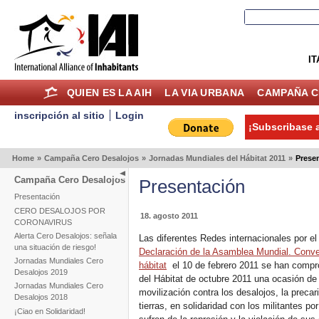
IT
QUIEN ES LA AIH
LA VIA URBANA
CAMPAÑA C
inscripción al sitio
Login
¡Subscribase a
Home
»
Campaña Cero Desalojos
»
Jornadas Mundiales del Hábitat 2011
»
Prese
Campaña Cero Desalojos
Presentación
Presentación
CERO DESALOJOS POR
18. agosto 2011
CORONAVIRUS
Alerta Cero Desalojos: señala
Las diferentes Redes internacionales por el
una situación de riesgo!
Declaración de la Asamblea Mundial. Conver
Jornadas Mundiales Cero
hábitat
el 10 de febrero 2011 se han compro
Desalojos 2019
del Hábitat de octubre 2011 una ocasión de c
Jornadas Mundiales Cero
movilización contra los desalojos, la preca
Desalojos 2018
tierras, en solidaridad con los militantes po
¡Ciao en Solidaridad!