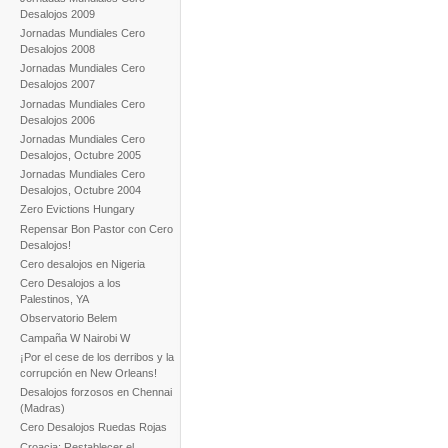
Desalojos 2009
Jornadas Mundiales Cero
Desalojos 2008
Jornadas Mundiales Cero
Desalojos 2007
Jornadas Mundiales Cero
Desalojos 2006
Jornadas Mundiales Cero
Desalojos, Octubre 2005
Jornadas Mundiales Cero
Desalojos, Octubre 2004
Zero Evictions Hungary
Repensar Bon Pastor con Cero
Desalojos!
Cero desalojos en Nigeria
Cero Desalojos a los
Palestinos, YA
Observatorio Belem
Campaña W Nairobi W
¡Por el cese de los derribos y la
corrupción en New Orleans!
Desalojos forzosos en Chennai
(Madras)
Cero Desalojos Ruedas Rojas
Croacia: Restablecer el