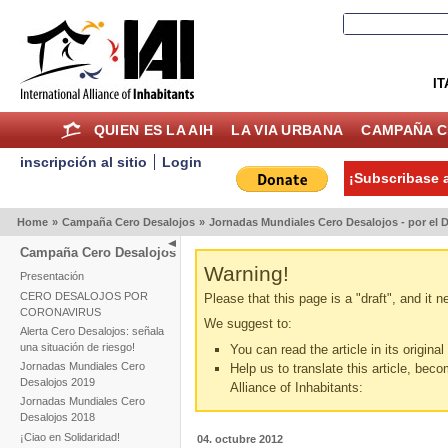
IT
QUIEN ES LA AIH
LA VIA URBANA
CAMPAÑA C
inscripción al sitio
Login
¡Subscribase a
Home
»
Campaña Cero Desalojos
»
Jornadas Mundiales Cero Desalojos - por el D
Campaña Cero Desalojos
Warning!
Presentación
CERO DESALOJOS POR
Please that this page is a "draft", and it 
CORONAVIRUS
We suggest to:
Alerta Cero Desalojos: señala
una situación de riesgo!
You can read the article in its origina
Jornadas Mundiales Cero
Help us to translate this article, beco
Desalojos 2019
Alliance of Inhabitants:
Jornadas Mundiales Cero
Desalojos 2018
¡Ciao en Solidaridad!
04. octubre 2012