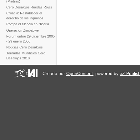
(Madras)
Cero Desalojos Ruedas Rojas
Croacia: Restablecer el
derecho de los inquilinos
Rompa el silencio en Nigeria
Operación Zimbabwe
Forum online 29 diciembre 2005
- 29 enero 2006
Noticias Cero Desalojos
Jornadas Mundiales Cero
Desalojos 2018
Creado por
OpenContent
, powered by
eZ Publis