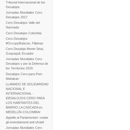
Tribunal Internacional de los
Desalojos
Jornadas Mundiales Cero
Desalojos 2017
Cero Desalojos Valle del
Narmada
Cero Desalojos Colombia
Cero Desalojos
#OccupyBulacan, Filipinas
Cero Desalojo Monte Sinai,
Guayaquil, Ecuador
Jornadas Mundiales Cero
Desalojos y por la Defensa de
los Territorios 2016
Desalojos Cero para Pom
Mahakan
LLAMADO DE SOLIDARIDAD
NACIONAL E
INTERNACIONAL -
iDESALOJOS CERO PARA
LOS HABITANTES DEL
BARRIO LA CASCADA en
MEDELLÍN-COLOMBIA!
Appello ai Parlamentari: votate
gli emendamenti anti-sfratti!
Jornadas Mundiales Cero