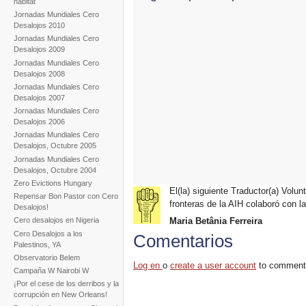
hábitat
Jornadas Mundiales Cero
Desalojos 2010
Jornadas Mundiales Cero
Desalojos 2009
Jornadas Mundiales Cero
Desalojos 2008
Jornadas Mundiales Cero
Desalojos 2007
Jornadas Mundiales Cero
Desalojos 2006
Jornadas Mundiales Cero
Desalojos, Octubre 2005
Jornadas Mundiales Cero
Desalojos, Octubre 2004
Zero Evictions Hungary
El(la) siguiente Traductor(a) Volunt
Repensar Bon Pastor con Cero
fronteras de la AIH colaboró con la
Desalojos!
Cero desalojos en Nigeria
Maria Betânia Ferreira
Cero Desalojos a los
Comentarios
Palestinos, YA
Observatorio Belem
Log en
o
create a user account
to comment
Campaña W Nairobi W
¡Por el cese de los derribos y la
corrupción en New Orleans!