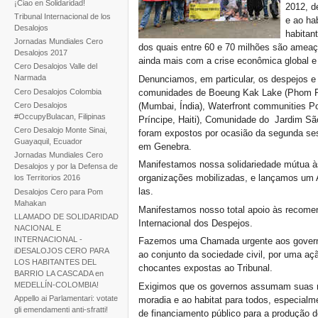
¡Ciao en Solidaridad!
2012, d
Tribunal Internacional de los
e ao ha
Desalojos
habitan
Jornadas Mundiales Cero
dos quais entre 60 e 70 milhões são amea
Desalojos 2017
ainda mais com a crise econômica global e a
Cero Desalojos Valle del
Narmada
Denunciamos, em particular, os despejos e 
Cero Desalojos Colombia
comunidades de Boeung Kak Lake (Phom P
Cero Desalojos
(Mumbai, Índia), Waterfront communities Por
#OccupyBulacan, Filipinas
Príncipe, Haiti), Comunidade do Jardim Sã
Cero Desalojo Monte Sinai,
foram expostos por ocasião da segunda ses
Guayaquil, Ecuador
em Genebra.
Jornadas Mundiales Cero
Manifestamos nossa solidariedade mútua às
Desalojos y por la Defensa de
organizações mobilizadas, e lançamos um A
los Territorios 2016
las.
Desalojos Cero para Pom
Mahakan
Manifestamos nosso total apoio às recome
LLAMADO DE SOLIDARIDAD
Internacional dos Despejos.
NACIONAL E
INTERNACIONAL -
Fazemos uma Chamada urgente aos governo
iDESALOJOS CERO PARA
ao conjunto da sociedade civil, por uma a
LOS HABITANTES DEL
chocantes expostas ao Tribunal.
BARRIO LA CASCADA en
MEDELLÍN-COLOMBIA!
Exigimos que os governos assumam suas res
Appello ai Parlamentari: votate
moradia e ao habitat para todos, especialm
gli emendamenti anti-sfratti!
de financiamento público para a produção d