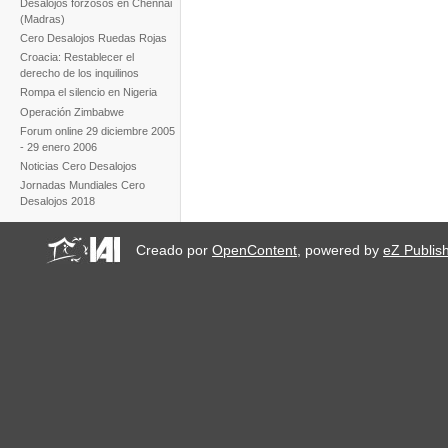
Desalojos forzosos en Chennai
(Madras)
Cero Desalojos Ruedas Rojas
Croacia: Restablecer el
derecho de los inquilinos
Rompa el silencio en Nigeria
Operación Zimbabwe
Forum online 29 diciembre 2005
- 29 enero 2006
Noticias Cero Desalojos
Jornadas Mundiales Cero
Desalojos 2018
Creado por
OpenContent
, powered by
eZ Publis