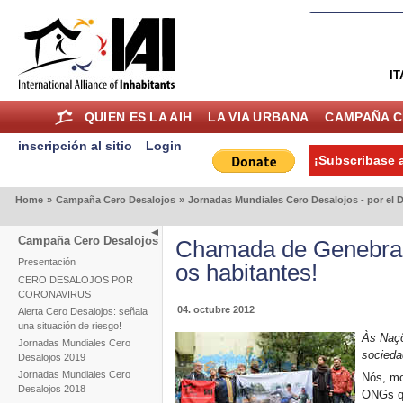
IT
QUIEN ES LA AIH
LA VIA URBANA
CAMPAÑA C
inscripción al sitio
Login
¡Subscribase a
Home
»
Campaña Cero Desalojos
»
Jornadas Mundiales Cero Desalojos - por el D
Campaña Cero Desalojos
Chamada de Genebra:
Presentación
os habitantes!
CERO DESALOJOS POR
CORONAVIRUS
04. octubre 2012
Alerta Cero Desalojos: señala
una situación de riesgo!
Às Naçõ
Jornadas Mundiales Cero
sociedad
Desalojos 2019
Jornadas Mundiales Cero
Nós, mo
Desalojos 2018
ONGs qu