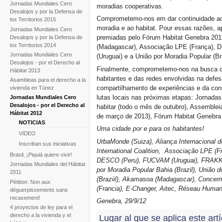
Jornadas Mundiales Cero
moradias cooperativas.
Desalojos y por la Defensa de
Comprometemo-nos em dar continuidade aos 
los Territorios 2015
moradia e ao habitat. Pour essas razões, 
Jornadas Mundiales Cero
premiadas pelo Fórum Habitat Genebra 2
Desalojos y por la Defensa de
los Territorios 2014
(Madagascar), Associação LPE (França), 
Jornadas Mundiales Cero
(Uruguai) e a União por Moradia Popular (Bra
Desalojos - por el Derecho al
Finalmente, comprometemo-nos na busca d
Hábitat 2013
habitantes e das redes envolvidas na defesa
Asambleas para el derecho a la
compartilhamento de experiências e da con
vivienda en Túnez
lutas locais nas próximas etapas: Jornadas
Jornadas Mundiales Cero
Desalojos - por el Derecho al
habitar (todo o mês de outubro), Assemble
Hábitat 2012
de março de 2013), Fórum Habitat Genebra
NOTICIAS
Uma cidade por e para os habitantes!
VIDEO
UrbaMonde (Suiza), Aliança Internacional d
Inscriban sus iniciativas
International Coalition, Associação LPE (F
Brasil, ¡Piquiá quiere vivir!
DESCO (Peru), FUCVAM (Uruguai), FRAKKA 
Jornadas Mundiales del Hábitat
por Moradia Popular Bahia (Brazil), União
2011
(Braziil), Akamasoa (Madagascar), Concern
Pétition: Non aux
(Francia), E-Changer, Aitec, Réseau Humani
déguerpissements sans
recasement!
Genebra, 29/9/12
4 proyectos de ley para el
derecho a la vivienda y el
Lugar al que se aplica este art