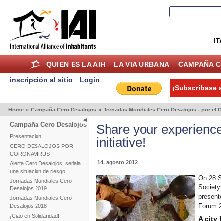
IT
QUIEN ES LA AIH
LA VIA URBANA
CAMPAÑA C
inscripción al sitio
Login
¡Subscribase a
Home
»
Campaña Cero Desalojos
»
Jornadas Mundiales Cero Desalojos - por el D
Campaña Cero Desalojos
Share your experienc
Presentación
initiative!
CERO DESALOJOS POR
CORONAVIRUS
14. agosto 2012
Alerta Cero Desalojos: señala
una situación de riesgo!
On 28 Se
Jornadas Mundiales Cero
Society 
Desalojos 2019
present
Jornadas Mundiales Cero
Forum 2
Desalojos 2018
¡Ciao en Solidaridad!
A city 