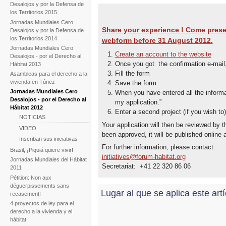
Desalojos y por la Defensa de
los Territorios 2015
Jornadas Mundiales Cero
Share your experience ! Come present
Desalojos y por la Defensa de
los Territorios 2014
webform before 31 August 2012.
Jornadas Mundiales Cero
Create an account to the website
Desalojos - por el Derecho al
Once you got the confirmation e-mail
Hábitat 2013
Fill the form
Asambleas para el derecho a la
vivienda en Túnez
Save the form
Jornadas Mundiales Cero
When you have entered all the informat
Desalojos - por el Derecho al
my application.”
Hábitat 2012
Enter a second project (if you wish to)
NOTICIAS
Your application will then be reviewed by
VIDEO
been approved, it will be published online 
Inscriban sus iniciativas
For further information, please contact:
Brasil, ¡Piquiá quiere vivir!
initiatives@forum-habitat.org
Jornadas Mundiales del Hábitat
Secretariat: +41 22 320 86 06
2011
Pétition: Non aux
déguerpissements sans
Lugar al que se aplica este art
recasement!
4 proyectos de ley para el
derecho a la vivienda y el
hábitat