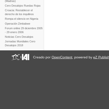
(Madras)
Cero Desalojos Ruedas Rojas
Croacia: Restablecer el
derecho de los inquilinos
Rompa el silencio en Nigeria
Operación Zimbabwe
Forum online 29 diciembre 2005
- 29 enero 2006
Noticias Cero Desalojos
Jornadas Mundiales Cero
Desalojos 2018
Creado por
OpenContent
, powered by
eZ Publis