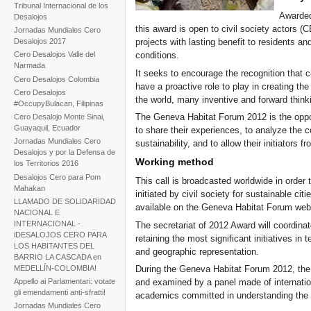
Tribunal Internacional de los
Awarded
Desalojos
this award is open to civil society actor
Jornadas Mundiales Cero
Desalojos 2017
projects with lasting benefit to residents an
Cero Desalojos Valle del
conditions.
Narmada
It seeks to encourage the recognition that 
Cero Desalojos Colombia
have a proactive role to play in creating the
Cero Desalojos
the world, many inventive and forward think
#OccupyBulacan, Filipinas
The Geneva Habitat Forum 2012 is the opportu
Cero Desalojo Monte Sinai,
Guayaquil, Ecuador
to share their experiences, to analyze the c
Jornadas Mundiales Cero
sustainability, and to allow their initiators
Desalojos y por la Defensa de
Working method
los Territorios 2016
Desalojos Cero para Pom
This call is broadcasted worldwide in order 
Mahakan
initiated by civil society for sustainable citi
LLAMADO DE SOLIDARIDAD
available on the Geneva Habitat Forum web
NACIONAL E
INTERNACIONAL -
The secretariat of 2012 Award will coordinat
iDESALOJOS CERO PARA
retaining the most significant initiatives in
LOS HABITANTES DEL
and geographic representation.
BARRIO LA CASCADA en
MEDELLÍN-COLOMBIA!
During the Geneva Habitat Forum 2012, the pr
Appello ai Parlamentari: votate
and examined by a panel made of internation
gli emendamenti anti-sfratti!
academics committed in understanding the p
Jornadas Mundiales Cero