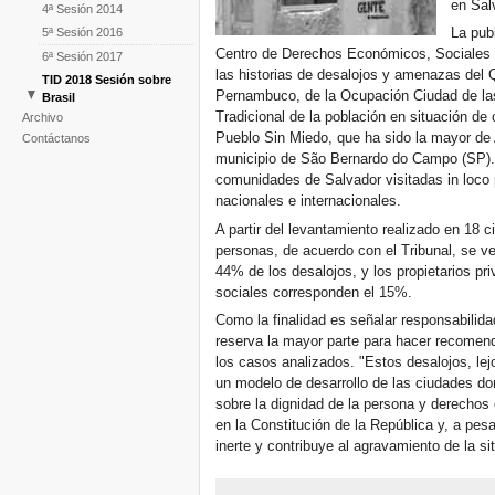
en Salv
4ª Sesión 2014
La pub
5ª Sesión 2016
Centro de Derechos Económicos, Sociales y 
6ª Sesión 2017
las historias de desalojos y amenazas del
TID 2018 Sesión sobre
Pernambuco, de la Ocupación Ciudad de l
Brasil
Tradicional de la población en situación de 
Archivo
1st Session East Asia 2016
Pueblo Sin Miedo, que ha sido la mayor de 
Contáctanos
municipio de São Bernardo do Campo (SP).
comunidades de Salvador visitadas in loco
nacionales e internacionales.
A partir del levantamiento realizado en 18
personas, de acuerdo con el Tribunal, se ve
44% de los desalojos, y los propietarios pr
sociales corresponden el 15%.
Como la finalidad es señalar responsabilida
reserva la mayor parte para hacer recomend
los casos analizados. "Estos desalojos, lej
un modelo de desarrollo de las ciudades don
sobre la dignidad de la persona y derechos 
en la Constitución de la República y, a pes
inerte y contribuye al agravamiento de la si