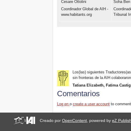
Cesare Ottolini
Soha Ben
Coordinador Global de AIH -
Coordinado
www.habitants.org
Tribunal I
Los(las) siguientes Traductores(as)
sin fronteras de la AIH colaboraron
Tatiana Elizabeth, Fatima Casti
Comentarios
Log en
o
create a user account
to comment
Creado por
OpenContent
, powered by
eZ Publis