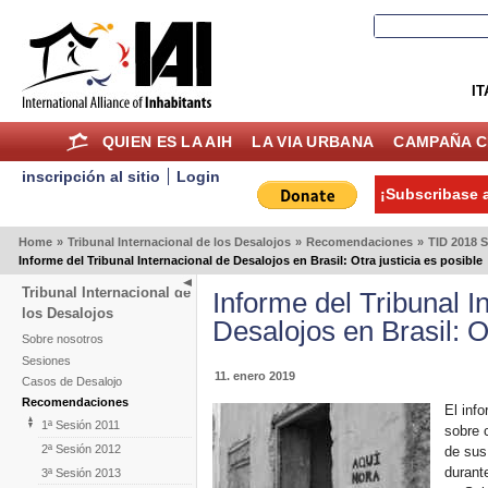
IT
QUIEN ES LA AIH
LA VIA URBANA
CAMPAÑA C
inscripción al sitio
Login
¡Subscribase a
Home
»
Tribunal Internacional de los Desalojos
»
Recomendaciones
»
TID 2018 S
Informe del Tribunal Internacional de Desalojos en Brasil: Otra justicia es posible
Tribunal Internacional de
Informe del Tribunal I
los Desalojos
Desalojos en Brasil: Ot
Sobre nosotros
Sesiones
11. enero 2019
Casos de Desalojo
Recomendaciones
El inf
1ª Sesión 2011
sobre 
2ª Sesión 2012
de sus 
durant
3ª Sesión 2013