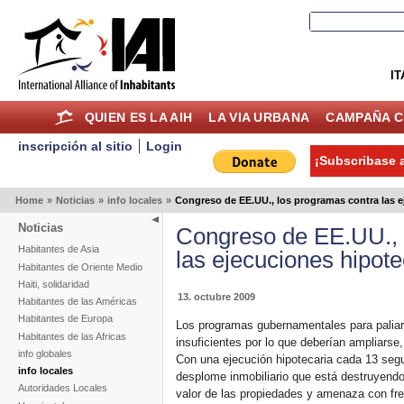
IT
QUIEN ES LA AIH
LA VIA URBANA
CAMPAÑA C
inscripción al sitio
Login
¡Subscribase a
Home
»
Noticias
»
info locales
»
Congreso de EE.UU., los programas contra las e
Noticias
Congreso de EE.UU., 
Habitantes de Asia
las ejecuciones hipote
Habitantes de Oriente Medio
Haiti, solidaridad
13. octubre 2009
Habitantes de las Américas
Habitantes de Europa
Los programas gubernamentales para paliar 
Habitantes de las Africas
insuficientes por lo que deberían ampliarse
info globales
Con una ejecución hipotecaria cada 13 seg
info locales
desplome inmobiliario que está destruyendo
Autoridades Locales
valor de las propiedades y amenaza con fre