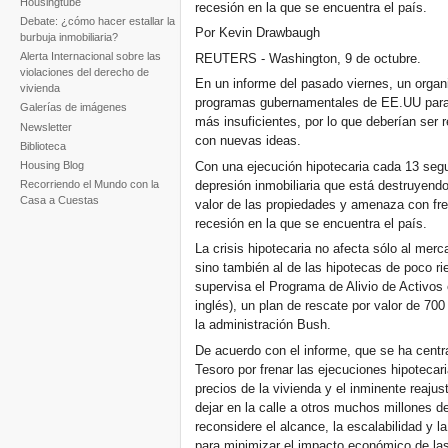
Housingtube
recesión en la que se encuentra el país.
Debate: ¿cómo hacer estallar la
Por Kevin Drawbaugh
burbuja inmobiliaria?
Alerta Internacional sobre las
REUTERS - Washington, 9 de octubre.
violaciones del derecho de
En un informe del pasado viernes, un organ
vivienda
programas gubernamentales de EE.UU para p
Galerías de imágenes
más insuficientes, por lo que deberían se
Newsletter
con nuevas ideas.
Biblioteca
Con una ejecución hipotecaria cada 13 se
Housing Blog
depresión inmobiliaria que está destruyendo
Recorriendo el Mundo con la
Casa a Cuestas
valor de las propiedades y amenaza con fre
recesión en la que se encuentra el país.
La crisis hipotecaria no afecta sólo al merc
sino también al de las hipotecas de poco ri
supervisa el Programa de Alivio de Activos
inglés), un plan de rescate por valor de 70
la administración Bush.
De acuerdo con el informe, que se ha centr
Tesoro por frenar las ejecuciones hipotecar
precios de la vivienda y el inminente reaju
dejar en la calle a otros muchos millones d
reconsidere el alcance, la escalabilidad y
para minimizar el impacto económico de las