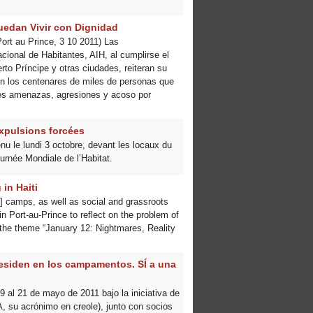
uedan Vivir con Dignidad
Port au Prince, 3 10 2011) Las
cional de Habitantes, AIH, al cumplirse el
to Príncipe y otras ciudades, reiteran su
con los centenares de miles de personas que
tes amenazas, agresiones y acoso por
expulsions forcées
nu le lundi 3 octobre, devant les locaux du
ournée Mondiale de l’Habitat.
in Haiti
DP] camps, as well as social and grassroots
n Port-au-Prince to reflect on the problem of
 the theme “January 12: Nightmares, Reality
 residen en los campamentos. SÍ a una
al 21 de mayo de 2011 bajo la iniciativa de
, su acrónimo en creole), junto con socios