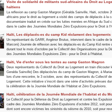
Visite de solidarité de militants sud-africains du Droit au L
haïtiens
La reflexion au camp Gaston Margron (Géralda Sainville, Haiti, octobre 2
africains pour le droit au logement a visité des camps de déplacés à la c
documentaire traduit en créole sur les luttes menées en Afrique du Sud con
dans le cadre des Journées Mondiales Zéro Expulsions-pour le Droit à l’H
Haïti, Les déplacés-es du camp Kid réclament des logements 
Un représentant du GARR, Angénor Brutus, intervient dans le cadre de la
Marconi) Journée de réflexion avec les déplacés-es du Camp Kid rentre d
durant tout le mois d’octobre par le Collectif des Organisations pour la 
des Journées Mondiales Expulsions Zéro - pour le Droit à l'Habitat.
Haïti, Vie d'enfer sous les tentes au camp Gaston Magron
Deux représentants du Collectif du Droit au Logement en train d'écouter
Geralda Sainville) Des déplacés/es du camp de Gaston Magron, à Mariani,
lors d’une rencontre, le 3 octobre, avec des représentants du Collectif d
Logement. Cette initiative s’inscrit dans une série d’activités prévues du
la célébration de la Journée Mondiale de l’Habitat et Zéro Expulsions.
Haïti, célébration de la Journée Mondiale de l’habitat et du 
Le Collectif pour la Défense du Droit au Logement et contre les Expulsion
cadre des Journées Mondiales Zéro Expulsions d’octobre 2012, soit pour 
dont sont encore victimes les sinistrés du séisme du 2010, soit pour re