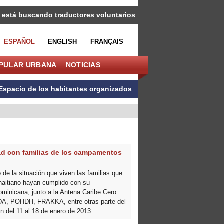
 está buscando traductores voluntarios
ESPAÑOL
ENGLISH
FRANÇAIS
OPULAR URBANA
NOTICIAS
Espacio de los habitantes organizados
ad con familias de los campamentos
 de la situación que viven las familias que
haitiano hayan cumplido con su
ominicana, junto a la Antena Caribe Cero
DA, POHDH, FRAKKA, entre otras parte del
án del 11 al 18 de enero de 2013.