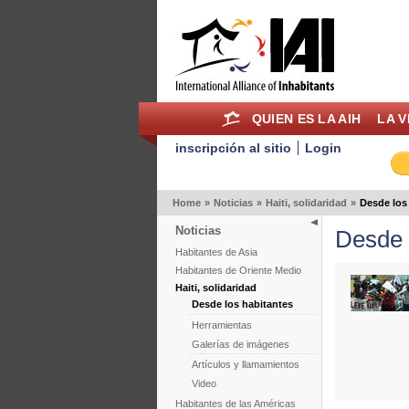
QUIEN ES LA AIH
LA V
inscripción al sitio
Login
Home
»
Noticias
»
Haiti, solidaridad
»
Desde los
Noticias
Desde 
Habitantes de Asia
Habitantes de Oriente Medio
Haiti, solidaridad
Desde los habitantes
Herramientas
Galerías de imágenes
Artículos y llamamientos
Video
Habitantes de las Américas