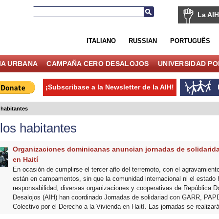
La AIH
ITALIANO
RUSSIAN
PORTUGUÊS
IA URBANA
CAMPAÑA CERO DESALOJOS
UNIVERSIDAD P
¡Subscribase a la Newsletter de la AIH!
 habitantes
los habitantes
Organizaciones dominicanas anuncian jornadas de solidarid
en Haití
En ocasión de cumplirse el tercer año del terremoto, con el agravamiento
están en campamentos, sin que la comunidad internacional ni el estado 
responsabilidad, diversas organizaciones y cooperativas de República D
Desalojos (AIH) han coordinado Jornadas de solidariad con GARR, PAP
Colectivo por el Derecho a la Vivienda en Haití. Las jornadas se realizar