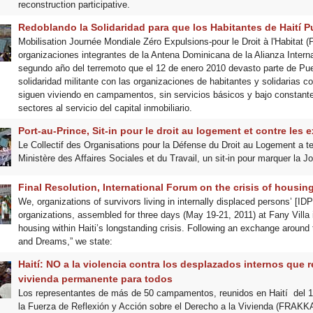
reconstruction participative.
Redoblando la Solidaridad para que los Habitantes de Haití P
Mobilisation Journée Mondiale Zéro Expulsions-pour le Droit à l'Habitat (
organizaciones integrantes de la Antena Dominicana de la Alianza Interna
segundo año del terremoto que el 12 de enero 2010 devasto parte de Puer
solidaridad militante con las organizaciones de habitantes y solidarias 
siguen viviendo en campamentos, sin servicios básicos y bajo constan
sectores al servicio del capital inmobiliario.
Port-au-Prince, Sit-in pour le droit au logement et contre les 
Le Collectif des Organisations pour la Défense du Droit au Logement a te
Ministère des Affaires Sociales et du Travail, un sit-in pour marquer la J
Final Resolution, International Forum on the crisis of housing 
We, organizations of survivors living in internally displaced persons’ [I
organizations, assembled for three days (May 19-21, 2011) at Fany Villa i
housing within Haiti’s longstanding crisis. Following an exchange around
and Dreams,” we state:
Haití: NO a la violencia contra los desplazados internos que
vivienda permanente para todos
Los representantes de más de 50 campamentos, reunidos en Haití del 19 
la Fuerza de Reflexión y Acción sobre el Derecho a la Vivienda (FRAKKA