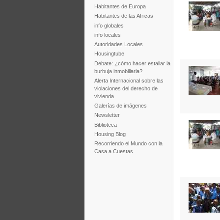
Habitantes de Europa
Habitantes de las Africas
info globales
info locales
Autoridades Locales
Housingtube
Debate: ¿cómo hacer estallar la
burbuja inmobiliaria?
Alerta Internacional sobre las
violaciones del derecho de
vivienda
Galerías de imágenes
Newsletter
Biblioteca
Housing Blog
Recorriendo el Mundo con la
Casa a Cuestas