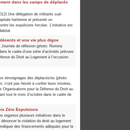
ogement dans les camps de déplacés
012) Une délégation de militants sud-
apitale haïtienne et présenté un
tre les expulsions forcées. L’initiative est
abitat.
décents et une vie plus digne
 Journée de réflexion (photo: Romina
ans le cadre d’une série d’activités prévues
Défense du Droit au Logement à l’occasion
 les témoignages des déplacés/es (photo:
 n’ont pas hésité à confier leurs misères,
es Organisations pour la Défense du Droit au
rant tout le mois d’octobre dans le cadre de
Mois Zéro Expulsions
s organise plusieurs initiatives dans le
dénoncer le violation du droit au logement
vendiquer des financements adéquats pour la