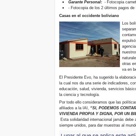
Garante Personal:
- Fotocopia carnet
- Fotocopia de los 2 últimos pagos de 
Casas en el occidente boliviano
Los bol
separar
contamo
expuls
agencia
nuestro
naturale
otras e
va en be
El Presidente Evo, ha sugerido la elaborac
la cual nos da una serie de indicadores, con 
educación, salud, vivienda, servicios bási
la ciencia y tecnología.
Por todo ello consideramos que las polític
afiliados a la IAI,
“SI, PODEMOS CONTAR
VIVIENDA PROPIA Y DIGNA, POR UN B
Esta solidaridad internacional jamás debe a
siempre unidos, para dar muestras al mun
Lugar al que se aplica este art