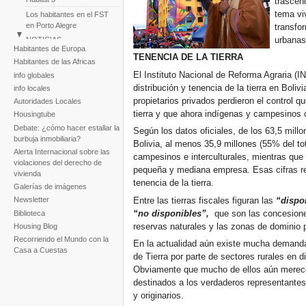
trascen
tema viv
Los habitantes en el FST
en Porto Alegre
transfo
urbanas 
NOTICIAS
Habitantes de Europa
Perú: Marcha de
TENENCIA DE LA TIERRA
Habitantes de las Africas
Asentamientos Humanos
El Instituto Nacional de Reforma Agraria (I
info globales
Huascar
distribución y tenencia de la tierra en Boliv
info locales
Reportaje fotogràfico sobre
propietarios privados perdieron el control 
Autoridades Locales
la tragedia de la tormenta
tierra y que ahora indígenas y campesinos o
Noel
Housingtube
Debate: ¿cómo hacer estallar la
Según los datos oficiales, de los 63,5 millo
burbuja inmobiliaria?
Bolivia, al menos 35,9 millones (55% del to
Alerta Internacional sobre las
campesinos e interculturales, mientras que 
violaciones del derecho de
pequeña y mediana empresa. Esas cifras re
vivienda
tenencia de la tierra.
Galerías de imágenes
Entre las tierras fiscales figuran las
“dispo
Newsletter
“no disponibles”,
que son las concesiones
Biblioteca
reservas naturales y las zonas de dominio p
Housing Blog
Recorriendo el Mundo con la
En la actualidad aún existe mucha demanda 
Casa a Cuestas
de Tierra por parte de sectores rurales en dis
Obviamente que mucho de ellos aún merecen
destinados a los verdaderos representante
y originarios.