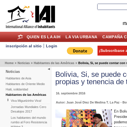
IT
QUIEN ES LA AIH
LA VIA URBANA
CAMPAÑA C
inscripción al sitio
Login
¡Subscribase a
Home
»
Noticias
»
Habitantes de las Américas
»
Bolivia, Si, se puede contar con 
Noticias
Bolivia, Si, se puede 
Habitantes de Asia
propias y tenencia de 
Habitantes de Oriente Medio
Haiti, solidaridad
16. septiembre 2016
Habitantes de las Américas
Viva Miguelzinho Viva!
Autor: Juan José Diez De Medina T. La Paz - Bo
Jornadas Mundiales Cero
En Boli
Desalojos 2017
Presiden
Los habitantes del mundo
podemos
rumbo al Foro Resistencia
Hábitat 3