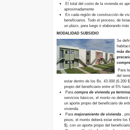
El total del costo de la vivienda es 
aproximadamente
En cada región de construcción de vivi
beneficiarios. Todo el proceso, de list
un plazo, para luego ir elaborando más 
MODALIDAD SUBSIDIO
Se defi
habitac
más de
precari
compre
Para l
del ter
estar dentro de los Bs. 43.000 (6.200 $
propio del beneficiario entre el 5% hast
Para
compra de vivienda ya termin
servicios básicos, el monto no deberá 
un aporte propio del beneficiario de ent
vivienda.
Para
mejoramiento de vivienda
, pr
pisos, el monto deberá estar entre los 
$), con un aporte propio del beneficiari