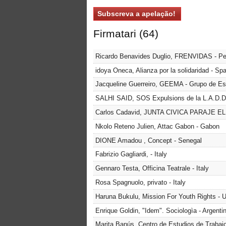
Firmatari (64)
Ricardo Benavides Duglio, FRENVIDAS - Pe
idoya Oneca, Alianza por la solidaridad - Spa
Jacqueline Guerreiro, GEEMA - Grupo de Es
SALHI SAID, SOS Expulsions de la L.A.D.D.H
Carlos Cadavid, JUNTA CIVICA PARAJE E
Nkolo Reteno Julien, Attac Gabon - Gabon
DIONE Amadou , Concept - Senegal
Fabrizio Gagliardi, - Italy
Gennaro Testa, Officina Teatrale - Italy
Rosa Spagnuolo, privato - Italy
Haruna Bukulu, Mission For Youth Rights - 
Enrique Goldin, "Idem". Sociologìa - Argenti
Marita Banús, Centro de Estudios de Trabaj