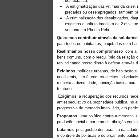
democrática;
A estigmatização das vítimas da crise, 
precários ou desempregados, também pe
A criminalização dos desabrigados, daqu
exigimos a soltura imediata de 2 ativis
semana em Phnom Pehn.
Queremos contribuir através da solidarie
para todos os habitantes, projetadas com base
Reafirmamos nosso compromisso
com a de
bens comuns, com o reequilíbrio da relação 
reivindicando nosso direto à defesa através 
Exigimos
políticas urbanas, de habitação e
neoliberais, isto é, com os direitos individ
respeita a diversidade, condição básica para
territórios.
Exigimos
a recuperação dos recursos neces
antiespeculativo da propriedade pública, no 
progressiva do mercado imobiliário, em parti
Propomos
uma política contra a mercantiliz
produção social e por uma distribuição equita
Lutamos
pela gestão democrática da cidade,
e controle de políticas e do orçamento públic