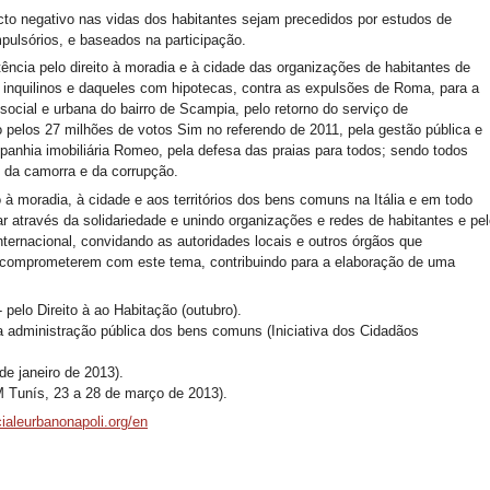
o negativo nas vidas dos habitantes sejam precedidos por estudos de
pulsórios, e baseados na participação.
tência pelo direito à moradia e à cidade das organizações de habitantes de
e inquilinos e daqueles com hipotecas, contra as expulsões de Roma, para a
social e urbana do bairro de Scampia, pelo retorno do serviço de
 pelos 27 milhões de votos Sim no referendo de 2011, pela gestão pública e
mpanhia imobiliária Romeo, pela defesa das praias para todos; sendo todos
e da camorra e da corrupção.
o à moradia, à cidade e aos territórios dos bens comuns na Itália e em todo
através da solidariedade e unindo organizações e redes de habitantes e pel
 internacional, convidando as autoridades locais e outros órgãos que
 comprometerem com este tema, contribuindo para a elaboração de uma
pelo Direito à ao Habitação (outubro).
a administração pública dos bens comuns (Iniciativa dos Cidadãos
de janeiro de 2013).
 Tunís, 23 a 28 de março de 2013).
aleurbanonapoli.org/en