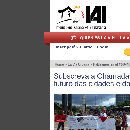
QUIEN ES LA AIH
LA V
inscripción al sitio
Login
Home
»
La Via Urbana
»
Habitantes en el FSU-F
Subscreva a Chamada 
futuro das cidades e dos