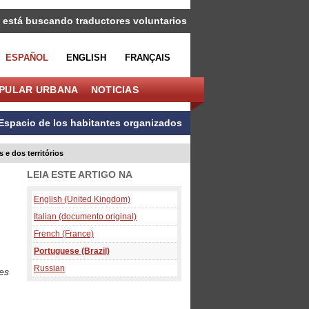
 está buscando traductores voluntarios
ESPAÑOL
ENGLISH
FRANÇAIS
OPULAR URBANA
NOTICIAS
Espacio de los habitantes organizados
e dos territórios
LEIA ESTE ARTIGO NA
English (United Kingdom)
Italian (documento original)
French (France)
Portuguese (Brazil)
Russian
es