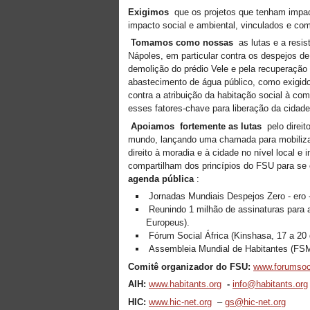
Exigimos
que os projetos que tenham impact
impacto social e ambiental, vinculados e com
Tomamos como nossas
as lutas e a resis
Nápoles, em particular contra os despejos d
demolição do prédio Vele e pela recuperação 
abastecimento de água público, como exigido
contra a atribuição da habitação social à co
esses fatores-chave para liberação da cidad
Apoiamos
fortemente as lutas
pelo direit
mundo, lançando uma chamada para mobilizar 
direito à moradia e à cidade no nível local e
compartilham dos princípios do FSU para se
agenda pública
:
Jornadas Mundiais Despejos Zero - ero - 
Reunindo 1 milhão de assinaturas para 
Europeus).
Fórum Social África (Kinshasa, 17 a 20 
Assembleia Mundial de Habitantes (FSM
Comitê organizador do FSU:
www.forumsoci
AIH:
www.habitants.org
-
info@habitants.org
HIC:
www.hic-net.org
–
gs@hic-net.org