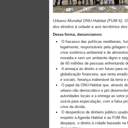
Urbano Mundial ONU-Habitat (FUM 6). O 
dos direitos à cidade e aos
territórios dos
Dessa forma, denunciamos:
O fracasso das políticas neoliberais, f
legalmente, responsáveis pela grilagem 
crise sistêmica ambiental e de aliment
moradia e sem um ambiente digno e segu
de 60 milhões de pessoas enfrentando d
A ameaça ao direito a um futuro para os 
globalização financeira, que tenta erra
e sociais, herança inalienável da terra 
O papel da ONU-Habitat que, através do
urbano não democrático e pró desenvolvi
autoridades locais e a entrega ao setor
usá-la para especulação, com a falsa pr
crise da dívida;
O desperdício de dinheiro público usado
respeito à Agenda Habitat e ao FUM Rio
despejos, o direito à cidade baseado na