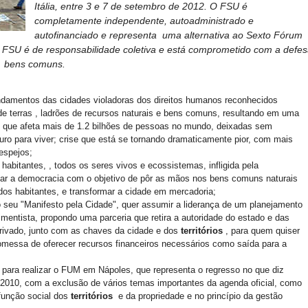
Itália, entre 3 e 7 de setembro de 2012. O FSU é
completamente independente, autoadministrado e
autofinanciado e representa
uma alternativa ao Sexto Fórum
FSU é de responsabilidade coletiva e está comprometido com a defe
bens comuns.
undamentos das cidades violadoras dos direitos humanos reconhecidos
de terras , ladrões de recursos naturais e bens comuns, resultando em uma
os que afeta mais de 1.2 bilhões de pessoas no mundo, deixadas sem
ro para viver; crise que está se tornando dramaticamente pior, com mais
espejos;
habitantes, , todos os seres vivos e ecossistemas, infligida pela
dicar a democracia com o objetivo de pôr as mãos nos bens comuns naturais
e dos habitantes, e transformar a cidade em mercadoria;
 seu "Manifesto pela Cidade", quer assumir a liderança de um planejamento
mentista, propondo uma parceria que retira a autoridade do estado e das
 privado, junto com as chaves da cidade e dos
territórios
, para quem quiser
omessa de oferecer recursos financeiros necessários como saída para a
 para realizar o FUM em Nápoles, que representa o regresso no que diz
 2010, com a exclusão de vários temas importantes da agenda oficial, como
 função social dos
territórios
e da propriedade e no princípio da gestão