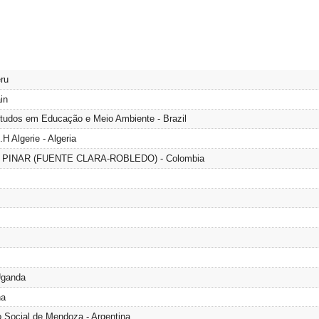
ru
in
tudos em Educação e Meio Ambiente - Brazil
 Algerie - Algeria
L PINAR (FUENTE CLARA-ROBLEDO) - Colombia
Uganda
na
o Social de Mendoza - Argentina