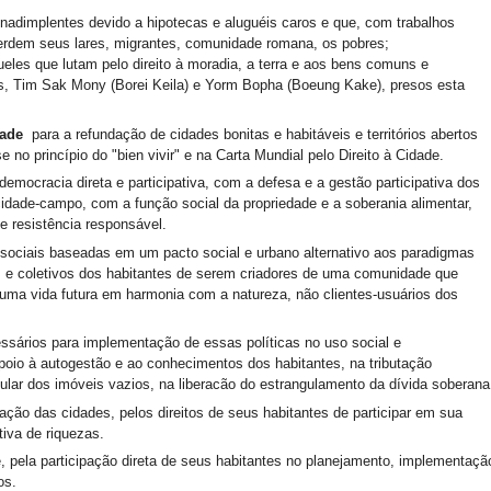
inadimplentes devido a hipotecas e aluguéis caros e que, com trabalhos
rdem seus lares, migrantes, comunidade romana, os pobres;
eles que lutam pelo direito à moradia, a terra e aos bens comuns e
tas, Tim Sak Mony (Borei Keila) e Yorm Bopha (Boeung Kake), presos esta
dade
para a refundação de cidades bonitas e habitáveis e territórios abertos
 no princípio do "bien vivir" e na Carta Mundial pelo Direito à Cidade.
mocracia direta e participativa, com a defesa e a gestão participativa dos
cidade-campo, com a função social da propriedade e a soberania alimentar,
de resistência responsável.
 sociais baseadas em um pacto social e urbano alternativo aos paradigmas
uais e coletivos dos habitantes de serem criadores de uma comunidade que
 uma vida futura em harmonia com a natureza, não clientes-usuários dos
sários para implementação de essas políticas no uso social e
apoio à autogestão e ao conhecimentos dos habitantes, na tributação
cular dos imóveis vazios, na liberacão do estrangulamento da dívida soberana
ação das cidades, pelos direitos de seus habitantes de participar em sua
tiva de riquezas.
 pela participação direta de seus habitantes no planejamento, implementaçã
os.