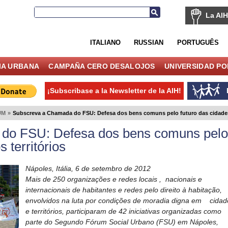
La AIH
ITALIANO
RUSSIAN
PORTUGUÊS
IA URBANA
CAMPAÑA CERO DESALOJOS
UNIVERSIDAD P
¡Subscribase a la Newsletter de la AIH!
UM
»
Subscreva a Chamada do FSU: Defesa dos bens comuns pelo futuro das cidades 
do FSU: Defesa dos bens comuns pelo
 territórios
Nápoles, Itália, 6 de setembro de 2012
Mais de 250 organizações e redes locais
,
nacionais e
internacionais de habitantes e redes pelo direito à habitação,
envolvidos na luta por condições de moradia digna em
cidad
e territórios, participaram de 42 iniciativas organizadas como
parte do Segundo Fórum Social Urbano (FSU) em Nápoles,