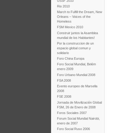
USSF 2010
Rio 2010
March to Fulfill the Dream, New
Orleans – Voices of the
Homeless
FSM Mexico 2010
Construir juntos la Asamblea
mundial de los Habitantes!
Por la construccion de un
espacio global comun y
solidario
Foro China Europa
Foro Social Mundial, Belém
enero 2009
Foro Urbano Mundial 2008
FSA 2008
Evento europeo de Marsella
2008
FSE 2008
Jornada de Movilización Global
FSM, 26 de Enero de 2008
Foros Sociales 2007
Forum Social Mundial Nairobi,
enero de 2007
Foro Social Ruso 2006