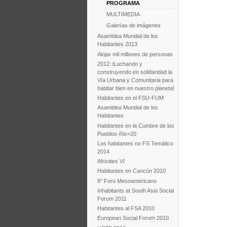
PROGRAMA
MULTIMEDIA
Galerías de imágenes
Asamblea Mundial de los
Habitantes 2013
Alojar mil millones de personas
2012: iLuchando y
construyendo en solidaridad la
Vía Urbana y Comunitaria para
habitar bien en nuestro planeta!
Habitantes en el FSU-FUM
Asamblea Mundial de los
Habitantes
Habitantes en la Cumbre de los
Pueblos-Rio+20
Los habitantes no FS Temático
2014
Africities VI
Habitantes en Cancún 2010
8° Foro Mesoamericano
Inhabitants at South Asia Social
Forum 2011
Habitantes al FSA 2010
European Social Forum 2010