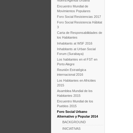
Nueva Agenda Urbana
Encuentro Mundial de
Movimientos Populares
Foro Social Resistencias 2017
Foro Social Resistencia Hábitat
3
Carta de Responsabilidades de
los Habitantes
Inhabitants at WSF 2016
Inhabitants at Urban Social
Forum (Surabaya)
Los habitantes en el FST en
Porto Alegre
Reunión Estratégica
internacional 2016
Los Habitantes en Africities
2015
Asamblea Mundial de los
Habitantes 2015
Encuentro Mundial de los
Pueblos 2015
Foro Social Urbano
Alternativo y Popular 2014
BACKGROUND
INICIATIVAS