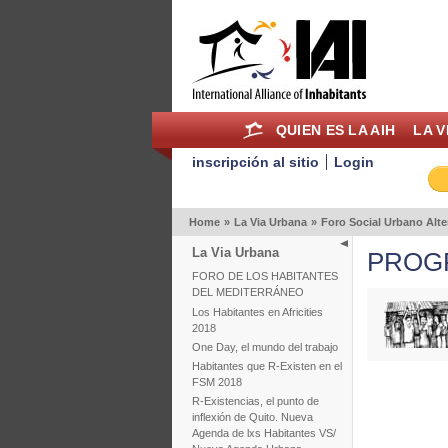
QUIEN ES LA AIH
LA V
inscripción al sitio
Login
Home
»
La Via Urbana
»
Foro Social Urbano Alte
La Via Urbana
PROG
FORO DE LOS HABITANTES
DEL MEDITERRÁNEO
Los Habitantes en Africities
2018
One Day, el mundo del trabajo
Habitantes que R-Existen en el
FSM 2018
R-Existencias, el punto de
inflexión de Quito. Nueva
Agenda de lxs Habitantes VS/