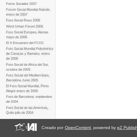
Foros Sociales 2007
Forum Social Mundial Nairobi,
enero de 2007
Foro Social Ruso 2006
Word Urban Forum 2006
Foro Social Europeo, Atenas
mayo de 2006
El X Encuentro del FCOC
Foro Social Mundial Policéntrico
de Caracas y Bamako, enero
de 2006
Foro Social de Africa del Sur,
octubre de 2005
Foro Social del Mediterráneo,
Barcelona Junio 2005
El Foro Social Mundial, Porto
Alegre enero de 2005
Foro de Barcelona, septiembre
de 2004
Foro Social de las Americas,
Quito julio de 2004
Creado por
OpenContent
, powered by
eZ Publis