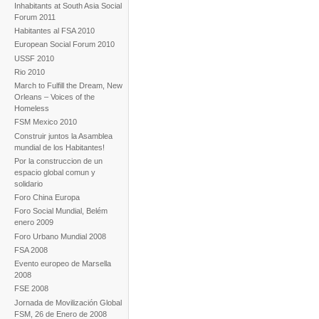
Inhabitants at South Asia Social
Forum 2011
Habitantes al FSA 2010
European Social Forum 2010
USSF 2010
Rio 2010
March to Fulfill the Dream, New
Orleans – Voices of the
Homeless
FSM Mexico 2010
Construir juntos la Asamblea
mundial de los Habitantes!
Por la construccion de un
espacio global comun y
solidario
Foro China Europa
Foro Social Mundial, Belém
enero 2009
Foro Urbano Mundial 2008
FSA 2008
Evento europeo de Marsella
2008
FSE 2008
Jornada de Movilización Global
FSM, 26 de Enero de 2008