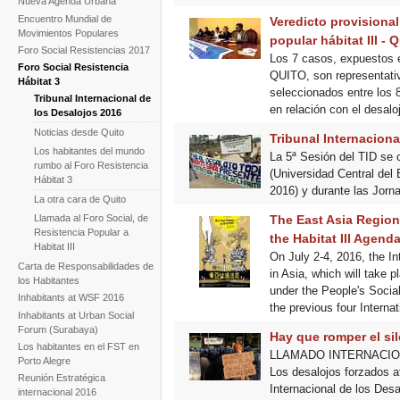
Nueva Agenda Urbana
Encuentro Mundial de
Veredicto provisional
Movimientos Populares
popular hábitat III - 
Foro Social Resistencias 2017
Los 7 casos, expuestos en
Foro Social Resistencia
QUITO, son representativ
Hábitat 3
seleccionados entre los 
Tribunal Internacional de
en relación con el desal
los Desalojos 2016
Noticias desde Quito
Tribunal Internaciona
Los habitantes del mundo
La 5ª Sesión del TID se c
rumbo al Foro Resistencia
(Universidad Central del 
Hábitat 3
2016) y durante las Jorn
La otra cara de Quito
The East Asia Regiona
Llamada al Foro Social, de
Resistencia Popular a
the Habitat III Agend
Habitat III
On July 2-4, 2016, the Int
Carta de Responsabilidades de
in Asia, which will take 
los Habitantes
under the People's Social
Inhabitants at WSF 2016
the previous four Interna
Inhabitants at Urban Social
Forum (Surabaya)
Hay que romper el si
Los habitantes en el FST en
LLAMADO INTERNACIONA
Porto Alegre
Los desalojos forzados a
Reunión Estratégica
Internacional de los Desa
internacional 2016