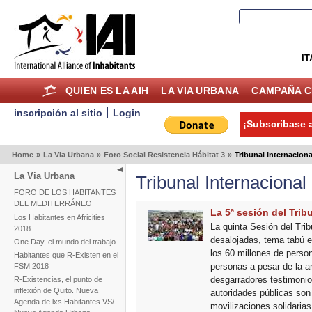
IT
QUIEN ES LA AIH
LA VIA URBANA
CAMPAÑA C
inscripción al sitio
Login
¡Subscribase a
Home
»
La Via Urbana
»
Foro Social Resistencia Hábitat 3
»
Tribunal Internaciona
La Via Urbana
Tribunal Internacional
FORO DE LOS HABITANTES
DEL MEDITERRÁNEO
La 5ª sesión del Trib
Los Habitantes en Africities
La quinta Sesión del Trib
2018
desalojadas, tema tabú en
One Day, el mundo del trabajo
los 60 millones de person
Habitantes que R-Existen en el
personas a pesar de la am
FSM 2018
desgarradores testimonios
R-Existencias, el punto de
inflexión de Quito. Nueva
autoridades públicas son 
Agenda de lxs Habitantes VS/
movilizaciones solidarias