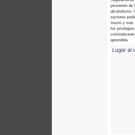
provienen de l
alcoholismo, l
sectores pudi
muros y más r
los privilegi
criminalizará
aprendida.
Lugar al 