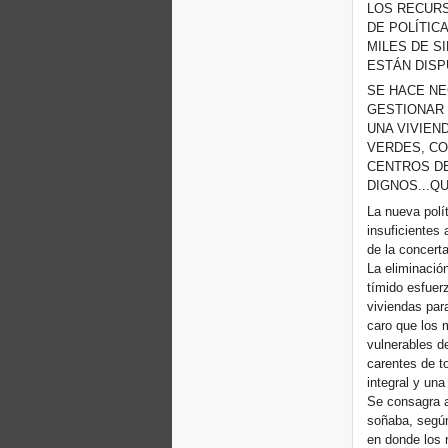
LOS RECURS
DE POLÍTIC
MILES DE S
ESTÁN DISP
SE HACE NE
GESTIONAR 
UNA VIVIEN
VERDES, CO
CENTROS DE
DIGNOS...Q
La nueva polít
insuficientes 
de la concert
La eliminación
tímido esfuerz
viviendas par
caro que los 
vulnerables d
carentes de t
integral y una
Se consagra as
soñaba, según
en donde los 