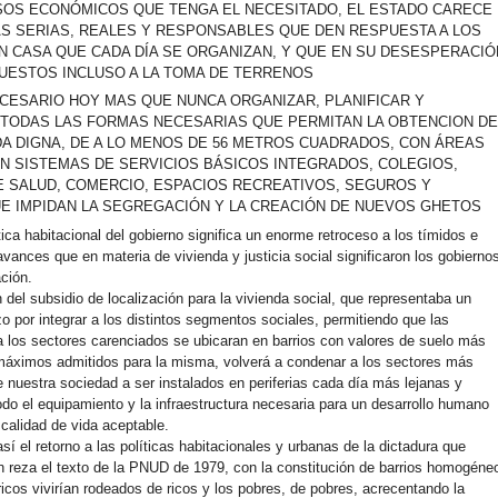
OS ECONÓMICOS QUE TENGA EL NECESITADO, EL ESTADO CARECE
AS SERIAS, REALES Y RESPONSABLES QUE DEN RESPUESTA A LOS
IN CASA QUE CADA DÍA SE ORGANIZAN, Y QUE EN SU DESESPERACIÓ
UESTOS INCLUSO A LA TOMA DE TERRENOS
CESARIO HOY MAS QUE NUNCA ORGANIZAR, PLANIFICAR Y
TODAS LAS FORMAS NECESARIAS QUE PERMITAN LA OBTENCION D
DA DIGNA, DE A LO MENOS DE 56 METROS CUADRADOS, CON ÁREAS
N SISTEMAS DE SERVICIOS BÁSICOS INTEGRADOS, COLEGIOS,
 SALUD, COMERCIO, ESPACIOS RECREATIVOS, SEGUROS Y
UE IMPIDAN LA SEGREGACIÓN Y LA CREACIÓN DE NUEVOS GHETOS
ica habitacional del gobierno significa un enorme retroceso a los tímidos e
avances que en materia de vivienda y justicia social significaron los gobierno
ación.
 del subsidio de localización para la vivienda social, que representaba un
o por integrar a los distintos segmentos sociales, permitiendo que las
a los sectores carenciados se ubicaran en barrios con valores de suelo más
máximos admitidos para la misma, volverá a condenar a los sectores más
e nuestra sociedad a ser instalados en periferias cada día más lejanas y
odo el equipamiento y la infraestructura necesaria para un desarrollo humano
 calidad de vida aceptable.
í el retorno a las políticas habitacionales y urbanas de la dictadura que
 reza el texto de la PNUD de 1979, con la constitución de barrios homogéne
ricos vivirían rodeados de ricos y los pobres, de pobres, acrecentando la