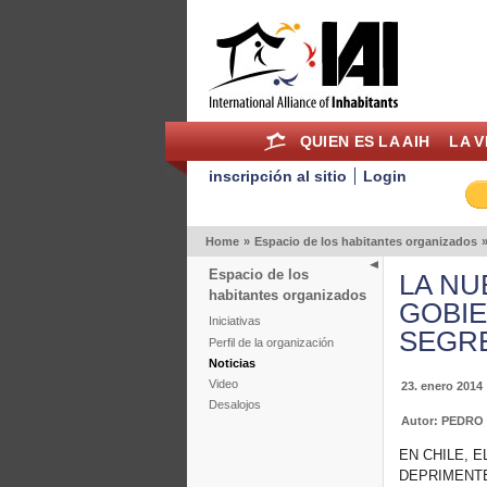
QUIEN ES LA AIH
LA V
inscripción al sitio
Login
Home
»
Espacio de los habitantes organizados
Espacio de los
LA NU
habitantes organizados
GOBIE
Iniciativas
SEGR
Perfil de la organización
Noticias
Video
23. enero 2014
Desalojos
Autor: PEDR
EN CHILE, 
DEPRIMENTE