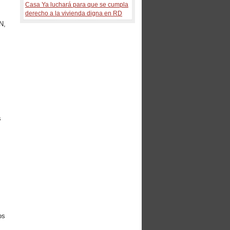
Casa Ya luchará para que se cumpla
derecho a la vivienda digna en RD
N,
E
s
os