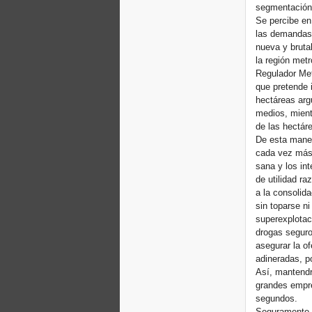
segmentación 
Se percibe en
las demandas d
nueva y bruta
la región met
Regulador Met
que pretende 
hectáreas arg
medios, mientr
de las hectár
De esta maner
cada vez más l
sana y los in
de utilidad ra
a la consolid
sin toparse ni
superexplotac
drogas seguro
asegurar la o
adineradas, po
Así, mantend
grandes empre
segundos.
Seguramente l