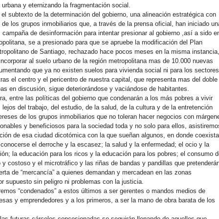
urbana y eternizando la fragmentación social.
 el subtexto de la determinación del gobierno, una alineación estratégica con
e los grupos inmobiliarios que, a través de la prensa oficial, han iniciado un
l campaña de desinformación para intentar presionar al gobierno ,así a sido e
ropolitana, se a presionado para que se apruebe la modificación del Plan
ropolitano de Santiago, rechazado hace pocos meses en la misma instancia
incorporar al suelo urbano de la región metropolitana mas de 10.000 nuevas
umentando que ya no existen suelos para vivienda social ni para los sectore
as el centro y el pericentro de nuestra capital, que representa mas del doble
eas en discusión, sigue deteriorándose y vaciándose de habitantes.
a, entre las políticas del gobierno que condenarán a los más pobres a vivir
ejos del trabajo, del estudio, de la salud, de la cultura y de la entretención
tereses de los grupos inmobiliarios que no toleran hacer negocios con márgen
zonables y beneficiosos para la sociedad toda y no solo para ellos, asistiremo
ación de esa ciudad dicotómica con la que sueñan algunos, en donde coexist
 conocerse el derroche y la escasez; la salud y la enfermedad; el ocio y la
ión; la educación para los ricos y la educación para los pobres; el consumo 
 y costoso y el microtráfico y las riñas de bandas y pandillas que pretenderá
ferta de “mercancía” a quienes demandan y mercadean en las zonas
r supuesto sin peligro ni problemas con la justicia.
remos “condenados” a estos últimos a ser gerentes o mandos medios de
sas y emprendedores y a los primeros, a ser la mano de obra barata de los
as futuras cárceles concesionadas se seguirán llenando de aquellos que