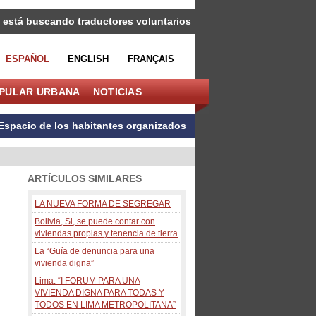
 está buscando traductores voluntarios
ESPAÑOL
ENGLISH
FRANÇAIS
OPULAR URBANA
NOTICIAS
Espacio de los habitantes organizados
ARTÍCULOS SIMILARES
LA NUEVA FORMA DE SEGREGAR
Bolivia, Si, se puede contar con
viviendas propias y tenencia de tierra
La “Guía de denuncia para una
vivienda digna”
Lima: “I FORUM PARA UNA
VIVIENDA DIGNA PARA TODAS Y
TODOS EN LIMA METROPOLITANA”