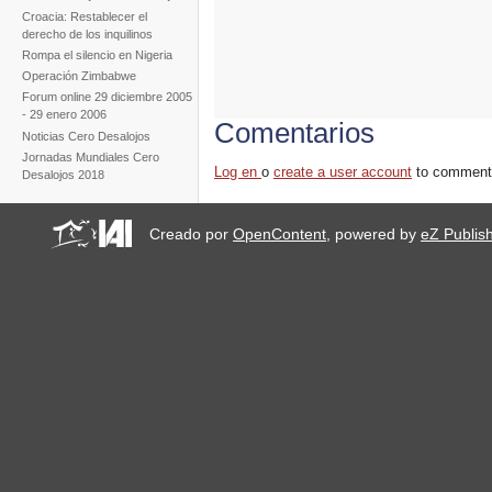
Croacia: Restablecer el
derecho de los inquilinos
Rompa el silencio en Nigeria
Operación Zimbabwe
Forum online 29 diciembre 2005
- 29 enero 2006
Comentarios
Noticias Cero Desalojos
Jornadas Mundiales Cero
Log en
o
create a user account
to comment
Desalojos 2018
Creado por
OpenContent
, powered by
eZ Publis