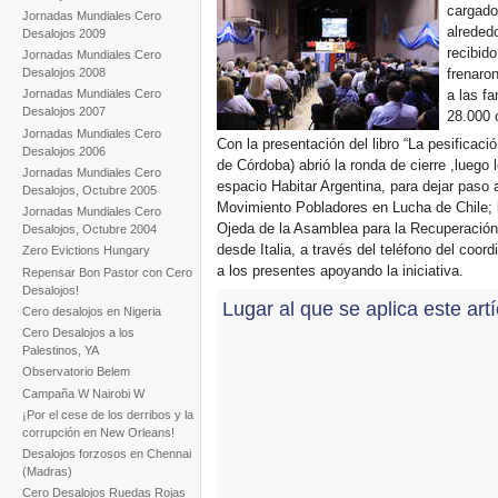
cargado
Jornadas Mundiales Cero
alreded
Desalojos 2009
recibido
Jornadas Mundiales Cero
frenaro
Desalojos 2008
a las fa
Jornadas Mundiales Cero
Desalojos 2007
28.000 
Jornadas Mundiales Cero
Con la presentación del libro “La pesificaci
Desalojos 2006
de Córdoba) abrió la ronda de cierre ,luego
Jornadas Mundiales Cero
espacio Habitar Argentina, para dejar paso
Desalojos, Octubre 2005
Movimiento Pobladores en Lucha de Chile; l
Jornadas Mundiales Cero
Ojeda de la Asamblea para la Recuperación d
Desalojos, Octubre 2004
desde Italia, a través del teléfono del coor
Zero Evictions Hungary
a los presentes apoyando la iniciativa.
Repensar Bon Pastor con Cero
Desalojos!
Lugar al que se aplica este art
Cero desalojos en Nigeria
Cero Desalojos a los
Palestinos, YA
Observatorio Belem
Campaña W Nairobi W
¡Por el cese de los derribos y la
corrupción en New Orleans!
Desalojos forzosos en Chennai
(Madras)
Cero Desalojos Ruedas Rojas