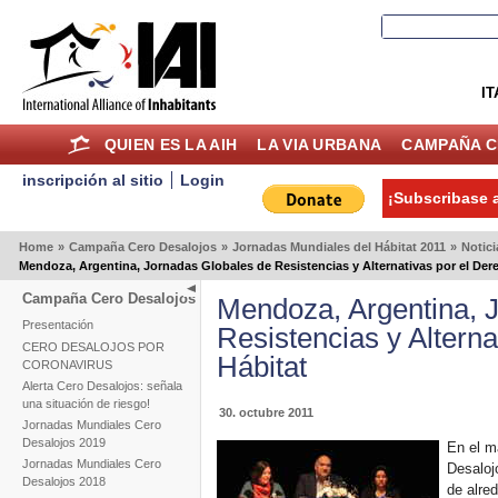
IT
QUIEN ES LA AIH
LA VIA URBANA
CAMPAÑA C
inscripción al sitio
Login
¡Subscribase a
Home
»
Campaña Cero Desalojos
»
Jornadas Mundiales del Hábitat 2011
»
Notici
Mendoza, Argentina, Jornadas Globales de Resistencias y Alternativas por el Dere
Campaña Cero Desalojos
Mendoza, Argentina, 
Presentación
Resistencias y Alterna
CERO DESALOJOS POR
Hábitat
CORONAVIRUS
Alerta Cero Desalojos: señala
una situación de riesgo!
30. octubre 2011
Jornadas Mundiales Cero
Desalojos 2019
En el m
Jornadas Mundiales Cero
Desaloj
Desalojos 2018
de alre