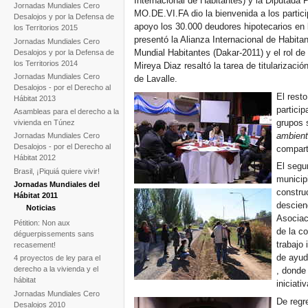
Internacional de Habitantes) y la Diputada 
Jornadas Mundiales Cero
MO.DE.VI.FA dio la bienvenida a los partici
Desalojos y por la Defensa de
apoyo los 30.000 deudores hipotecarios en 
los Territorios 2015
presentó la Alianza Internacional de Habita
Jornadas Mundiales Cero
Mundial Habitantes (Dakar-2011) y el rol de
Desalojos y por la Defensa de
los Territorios 2014
Mireya Diaz resaltó la tarea de titularizaci
Jornadas Mundiales Cero
de Lavalle.
Desalojos - por el Derecho al
El rest
Hábitat 2013
partici
Asambleas para el derecho a la
grupos 
vivienda en Túnez
ambient
Jornadas Mundiales Cero
Desalojos - por el Derecho al
comparti
Hábitat 2012
El segun
Brasil, ¡Piquiá quiere vivir!
municip
Jornadas Mundiales del
constru
Hábitat 2011
descien
Noticias
Asociac
Pétition: Non aux
de la c
déguerpissements sans
trabajo 
recasement!
de ayud
4 proyectos de ley para el
derecho a la vivienda y el
, donde 
hábitat
iniciati
Jornadas Mundiales Cero
De regre
Desalojos 2010