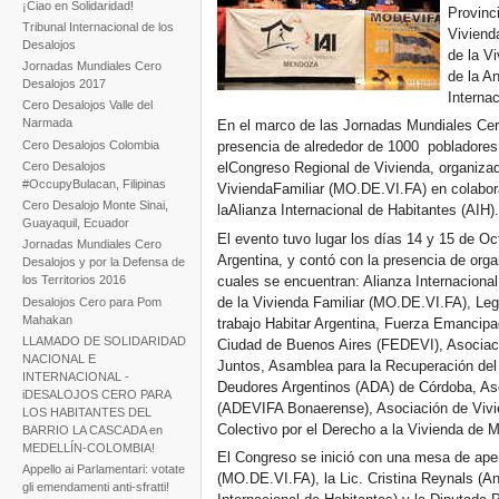
¡Ciao en Solidaridad!
Provinc
Tribunal Internacional de los
Viviend
Desalojos
de la V
Jornadas Mundiales Cero
de la A
Desalojos 2017
Internac
Cero Desalojos Valle del
Narmada
En el marco de las Jornadas Mundiales Cero
Cero Desalojos Colombia
presencia de alrededor de 1000 pobladores
Cero Desalojos
elCongreso Regional de Vivienda, organiza
#OccupyBulacan, Filipinas
ViviendaFamiliar (MO.DE.VI.FA) en colabor
Cero Desalojo Monte Sinai,
laAlianza Internacional de Habitantes (AIH)
Guayaquil, Ecuador
El evento tuvo lugar los días 14 y 15 de O
Jornadas Mundiales Cero
Argentina, y contó con la presencia de orga
Desalojos y por la Defensa de
cuales se encuentran: Alianza Internaciona
los Territorios 2016
de la Vivienda Familiar (MO.DE.VI.FA), Leg
Desalojos Cero para Pom
Mahakan
trabajo Habitar Argentina, Fuerza Emancipa
LLAMADO DE SOLIDARIDAD
Ciudad de Buenos Aires (FEDEVI), Asociaci
NACIONAL E
Juntos, Asamblea para la Recuperación del 
INTERNACIONAL -
Deudores Argentinos (ADA) de Córdoba, Aso
iDESALOJOS CERO PARA
(ADEVIFA Bonaerense), Asociación de Viv
LOS HABITANTES DEL
Colectivo por el Derecho a la Vivienda de 
BARRIO LA CASCADA en
MEDELLÍN-COLOMBIA!
El Congreso se inició con una mesa de aper
Appello ai Parlamentari: votate
(MO.DE.VI.FA), la Lic. Cristina Reynals (A
gli emendamenti anti-sfratti!