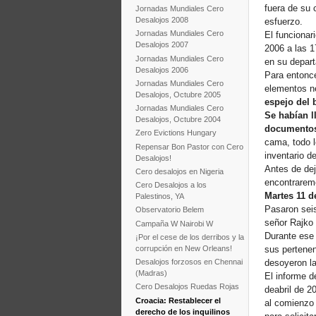
fuera de su 
Jornadas Mundiales Cero
Desalojos 2008
esfuerzo.
Jornadas Mundiales Cero
El funcionari
Desalojos 2007
2006 a las 1
Jornadas Mundiales Cero
en su depart
Desalojos 2006
Para entonce
Jornadas Mundiales Cero
elementos ne
Desalojos, Octubre 2005
espejo del 
Jornadas Mundiales Cero
Se habían l
Desalojos, Octubre 2004
documentos
Zero Evictions Hungary
cama, todo l
Repensar Bon Pastor con Cero
inventario d
Desalojos!
Antes de dej
Cero desalojos en Nigeria
encontraremo
Cero Desalojos a los
Martes 11 d
Palestinos, YA
Pasaron seis
Observatorio Belem
señor Rajko 
Campaña W Nairobi W
Durante ese 
¡Por el cese de los derribos y la
corrupción en New Orleans!
sus pertene
desoyeron la
Desalojos forzosos en Chennai
(Madras)
El informe d
Cero Desalojos Ruedas Rojas
deabril de 2
Croacia: Restablecer el
al comienzo 
derecho de los inquilinos