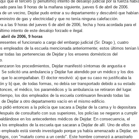
uí que el tercero (y penúltimo) intento de desalojo judicial por la fuerza habí
ado para las 9 horas de la mañana siguiente, jueves 6 de abril de 2006.
 de un vecino, Dejdar pudo entrar a su departamento y descubrió que habían
uministro de gas y electricidad y que no tenía ninguna calefacción.
va a las 9 horas del jueves 6 de abril de 2006, fecha y hora acordada para el
ltimo intento de este desalojo forzado e ilegal.
 abril de 2006, 9 horas
presentes el funcionario a cargo del embargo judicial (Sr. Drago ), cuatro
os empleados de la escuela mencionada anteriormente; estos últimos tenían l
irar todas las pertenencias de Dejdar y los enseres domésticos del
o.
nzaron los procedimientos, Dejdar manifestó síntomas de angustia e
. Se solicitó una ambulancia y Dejdar fue atendido por un médico y los dos
que lo acompañaban. El doctor resolvió: a) que su caso no justificaba la
ión y b) que, de todas formas, no debía ser transportado debido a su estado
tonces, el médico, los paramédicos y la ambulancia se retiraron del lugar.
tiempo, los dos empleados de la escuela continuaron llevando todas las
 de Dejdar a otro departamento vacío en el mismo edificio.
io pidió entonces a la policía que sacara a Dejdar de la cama y lo depositara
 Después de consultarlo con sus superiores, los policías se negaron a cumplir
paldándose en los antecedentes médicos de Dejdar. En consecuencia, el
ó a los empleados de la escuela que sacaran a Dejdar de allí. Uno de ellos se
o empleado está siendo investigado porque ya había amenazado a Dejdar, en
stigos, con "matarlo como a un cerdo". Este hombre comenzó a arrastrarlo