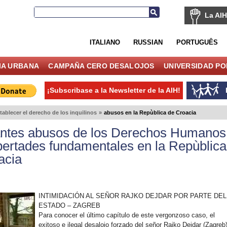
La AIH
ITALIANO
RUSSIAN
PORTUGUÊS
IA URBANA
CAMPAÑA CERO DESALOJOS
UNIVERSIDAD P
¡Subscribase a la Newsletter de la AIH!
tablecer el derecho de los inquilinos
»
abusos en la Repùblica de Croacia
ntes abusos de los Derechos Humanos
ibertades fundamentales en la Repùblica
acia
INTIMIDACIÓN AL SEÑOR RAJKO DEJDAR POR PARTE DEL
ESTADO – ZAGREB
Para conocer el último capítulo de este vergonzoso caso, el
exitoso e ilegal desalojo forzado del señor Rajko Dejdar (Zagreb)