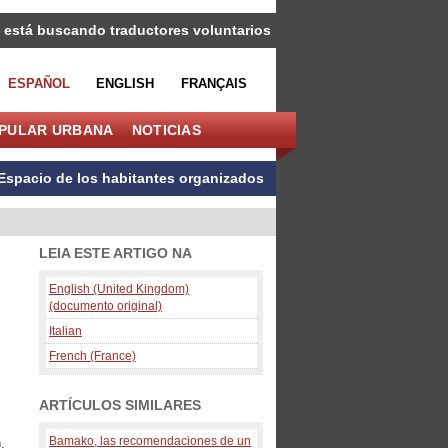
 está buscando traductores voluntarios
ESPAÑOL
ENGLISH
FRANÇAIS
OPULAR URBANA
NOTICIAS
Espacio de los habitantes organizados
LEIA ESTE ARTIGO NA
English (United Kingdom)
(documento original)
Italian
French (France)
ARTÍCULOS SIMILARES
Bamako, las recomendaciones de un
,