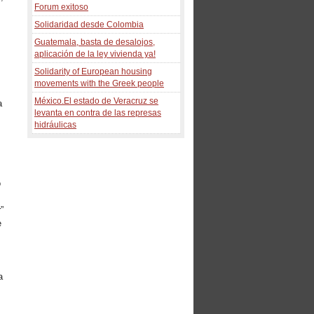
Forum exitoso
Solidaridad desde Colombia
Guatemala, basta de desalojos,
aplicación de la ley vivienda ya!
Solidarity of European housing
movements with the Greek people
México.El estado de Veracruz se
a
levanta en contra de las represas
hidráulicas
ó
”
e
a