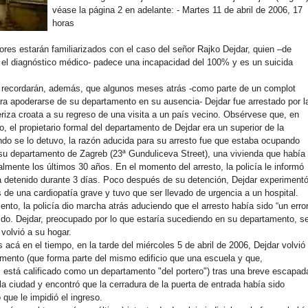
véase la página 2 en adelante: - Martes 11 de abril de 2006, 17
horas
ores estarán familiarizados con el caso del señor Rajko Dejdar, quien –de
el diagnóstico médico- padece una incapacidad del 100% y es un suicida
s recordarán, además, que algunos meses atrás -como parte de un complot
ra apoderarse de su departamento en su ausencia- Dejdar fue arrestado por l
teriza croata a su regreso de una visita a un país vecino. Obsérvese que, en
 el propietario formal del departamento de Dejdar era un superior de la
ndo se lo detuvo, la razón aducida para su arresto fue que estaba ocupando
su departamento de Zagreb (23ª Gunduliceva Street), una vivienda que había
lmente los últimos 30 años. En el momento del arresto, la policía le informó
 detenido durante 3 días. Poco después de su detención, Dejdar experiment
 de una cardiopatía grave y tuvo que ser llevado de urgencia a un hospital.
to, la policía dio marcha atrás aduciendo que el arresto había sido “un error
ido. Dejdar, preocupado por lo que estaría sucediendo en su departamento, s
 volvió a su hogar.
acá en el tiempo, en la tarde del miércoles 5 de abril de 2006, Dejdar volvió
mento (que forma parte del mismo edificio que una escuela y que,
, está calificado como un departamento "del portero") tras una breve escapad
 la ciudad y encontró que la cerradura de la puerta de entrada había sido
 que le impidió el ingreso.