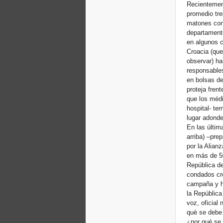
Recientement
promedio tre
matones cont
departament
en algunos c
Croacia (que 
observar) ha
responsables
en bolsas de
proteja fren
que los médi
hospital- ter
lugar adonde 
En las últim
arriba) –pre
por la Alian
en más de 50
República de
condados cro
campaña y ha
la República
voz, oficial
qué se debe 
¿por qué se 