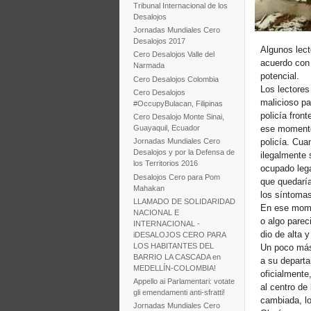
Tribunal Internacional de los
Desalojos
Jornadas Mundiales Cero
Desalojos 2017
Algunos lect
Cero Desalojos Valle del
acuerdo con 
Narmada
potencial.
Cero Desalojos Colombia
Los lectore
Cero Desalojos
malicioso pa
#OccupyBulacan, Filipinas
policía fron
Cero Desalojo Monte Sinai,
ese momento,
Guayaquil, Ecuador
policía. Cua
Jornadas Mundiales Cero
Desalojos y por la Defensa de
ilegalmente 
los Territorios 2016
ocupado lega
Desalojos Cero para Pom
que quedaría
Mahakan
los síntomas
LLAMADO DE SOLIDARIDAD
En ese momen
NACIONAL E
o algo parec
INTERNACIONAL -
dio de alta y
iDESALOJOS CERO PARA
LOS HABITANTES DEL
Un poco más 
BARRIO LA CASCADA en
a su departa
MEDELLÍN-COLOMBIA!
oficialmente
Appello ai Parlamentari: votate
al centro de
gli emendamenti anti-sfratti!
cambiada, lo
Jornadas Mundiales Cero