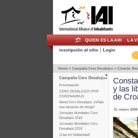
QUIEN ES LA AIH
LA V
inscripción al sitio
Login
Home
»
Campaña Cero Desalojos
»
Croacia: Res
Campaña Cero Desalojos
Consta
Presentación
y las l
CERO DESALOJOS POR
de Cro
CORONAVIRUS
Alerta Cero Desalojos: señala
una situación de riesgo!
11. marzo 2008
Jornadas Mundiales Cero
Desalojos 2019
Jornadas Mundiales Cero
Desalojos 2018
¡Ciao en Solidaridad!