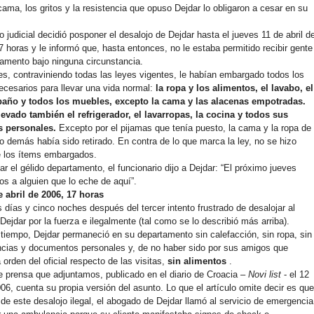
cama, los gritos y la resistencia que opuso Dejdar lo obligaron a cesar en su
o judicial decidió posponer el desalojo de Dejdar hasta el jueves 11 de abril d
7 horas y le informó que, hasta entonces, no le estaba permitido recibir gente
amento bajo ninguna circunstancia.
s, contraviniendo todas las leyes vigentes, le habían embargado todos los
cesarios para llevar una vida normal:
la ropa y los alimentos, el lavabo, el
baño y todos los muebles, excepto la cama y las alacenas empotradas.
levado también el refrigerador, el lavarropas, la cocina y todos sus
 personales.
Excepto por el pijamas que tenía puesto, la cama y la ropa de
o demás había sido retirado. En contra de lo que marca la ley, no se hizo
e los ítems embargados.
ar el gélido departamento, el funcionario dijo a Dejdar: “El próximo jueves
s a alguien que lo eche de aquí”.
e abril de 2006, 17 horas
 días y cinco noches después del tercer intento frustrado de desalojar al
Dejdar por la fuerza e ilegalmente (tal como se lo describió más arriba).
tiempo, Dejdar permaneció en su departamento sin calefacción, sin ropa, sin
ncias y documentos personales y, de no haber sido por sus amigos que
 orden del oficial respecto de las visitas,
sin alimentos
.
e prensa que adjuntamos, publicado en el diario de Croacia –
Novi list
- el 12
006, cuenta su propia versión del asunto. Lo que el artículo omite decir es que
de este desalojo ilegal, el abogado de Dejdar llamó al servicio de emergencia