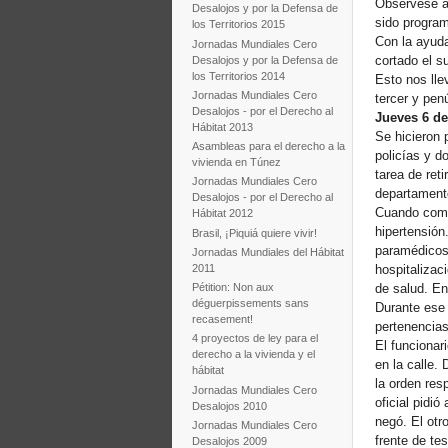
Obsérvese aq
Desalojos y por la Defensa de
sido program
los Territorios 2015
Con la ayuda
Jornadas Mundiales Cero
cortado el s
Desalojos y por la Defensa de
los Territorios 2014
Esto nos lle
Jornadas Mundiales Cero
tercer y penú
Desalojos - por el Derecho al
Jueves 6 de
Hábitat 2013
Se hicieron 
Asambleas para el derecho a la
policías y d
vivienda en Túnez
tarea de ret
Jornadas Mundiales Cero
departament
Desalojos - por el Derecho al
Cuando come
Hábitat 2012
hipertensión
Brasil, ¡Piquiá quiere vivir!
paramédicos 
Jornadas Mundiales del Hábitat
2011
hospitalizac
de salud. En
Pétition: Non aux
déguerpissements sans
Durante ese 
recasement!
pertenencias
4 proyectos de ley para el
El funcionar
derecho a la vivienda y el
en la calle.
hábitat
la orden res
Jornadas Mundiales Cero
oficial pidi
Desalojos 2010
negó. El otr
Jornadas Mundiales Cero
frente de te
Desalojos 2009