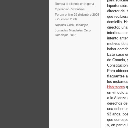
para solicit
Rompa el silencio en Nigeria
hipertensión
Operación Zimbabwe
director del
Forum online 29 diciembre 2005
que recibier
- 29 enero 2006
domicilio. Ha
Noticias Cero Desalojos
director, un
Jornadas Mundiales Cero
interfiera co
Desalojos 2018
intento ante
motivos de s
haber corrid
Este caso es
de Croacia, 
Constitucion
Para obtener
flagrantes 
los instamos
Habitantes
q
un vínculo a
a la Alianza
derechos de 
una cobertur
93 años, pos
que correspo
y, en partic