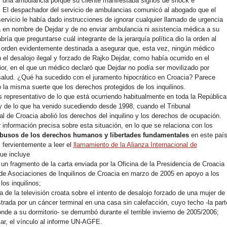
ar una ambulancia porque su cliente manifestaba signos de shock e
. El despachador del servicio de ambulancias comunicó al abogado que el
 servicio le había dado instrucciones de ignorar cualquier llamado de urgencia
a en nombre de Dejdar y de no enviar ambulancia ni asistencia médica a su
bría que preguntarse cuál integrante de la jerarquía política dio la orden al
a orden evidentemente destinada a asegurar que, esta vez, ningún médico
n el desalojo ilegal y forzado de Rajko Dejdar, como había ocurrido en el
rior, en el que un médico declaró que Dejdar no podía ser movilizado por
alud. ¿Qué ha sucedido con el juramento hipocrático en Croacia? Parece
o la misma suerte que los derechos protegidos de los inquilinos.
 representativo de lo que está ocurriendo habitualmente en toda la República
y de lo que ha venido sucediendo desde 1998, cuando el Tribunal
al de Croacia abolió los derechos del inquilino y los derechos de ocupación.
 información precisa sobre esta situación, en lo que se relaciona con los
abusos de los derechos humanos y libertades fundamentales
en este país
 fervientemente a leer el
llamamiento de la Alianza Internacional de
ue incluye
 un fragmento de la carta enviada por la Oficina de la Presidencia de Croacia
 de Asociaciones de Inquilinos de Croacia en marzo de 2005 en apoyo a los
los inquilinos;
a de la televisión croata sobre el intento de desalojo forzado de una mujer de
trada por un cáncer terminal en una casa sin calefacción, cuyo techo -la part
nde a su dormitorio- se derrumbó durante el terrible invierno de 2005/2006;
ular, el vínculo al informe UN-AGFE.