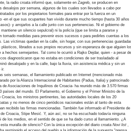
e, la radio croata informó que, solamente en Zagreb, se producen en
s desalojos por semana, algunos de los cuales son llevados a cabo por
ratados por los propietarios formales para entrar por la fuerza en un
o -en el que sus ocupantes han vivido durante mucho tiempo (hasta 30 años
asos)- y arrojarlos a la calle junto con sus pertenencias. Ni el gobierno de
mantiene un silencio sepulcral) ni la policía (que se limita a pararse y
n tomado medidas para prevenir esos sucesos o para pedirles cuentas a los
. Las víctimas quedan en la calle, sin hogar, con sus pertenencias guardada
 plásticos, librados a sus propios recursos y sin esperanza de que alguien lo
te a hechos semejantes. Tal como le ocurrió a Rajko Dejdar, quien - a pesar d
cos diagnosticaron que no estaba en condiciones de ser trasladado al
minó desalojado y en la calle, bajo la lluvia, sin asistencia médica y sin un
ir.
as seis semanas, el llamamiento publicado en Internet (mencionado más
parado por la Alianza Internacional de Habitantes (Padua, Italia) y patrocinado
za de Asociaciones de Inquilinos de Croacia- ha reunido más de 3.570 firmas
 países del mundo. El Parlamento, el Gobierno y el Primer Ministro de la
 Croacia, los ministros pertinentes, las autoridades locales de los 20
atas y no menos de cinco periódicos nacionales están al tanto de esta
n recibido las firmas mencionadas. También fue informado el Presidente de
 de Croacia, Stipe Mesić. Y, aún así, no se ha escuchado todavía ninguna
 ni de los medios, en el sentido de que se ha dado curso al llamamiento. ¿A
esta muralla de silencio? Con la única excepción del diario croata
Novi list
,
ha restringido el acceso del pueblo a la información de la supuesta "prensa