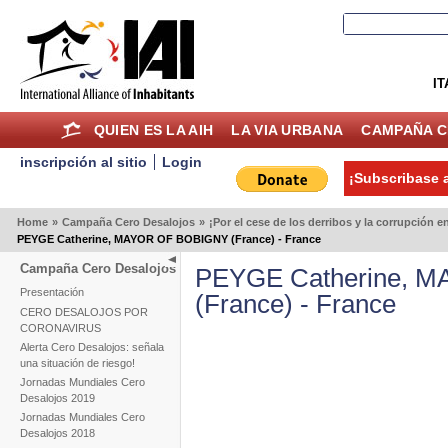
IT
QUIEN ES LA AIH
LA VIA URBANA
CAMPAÑA C
inscripción al sitio
Login
¡Subscribase a
Home
»
Campaña Cero Desalojos
»
¡Por el cese de los derribos y la corrupción 
PEYGE Catherine, MAYOR OF BOBIGNY (France) - France
Campaña Cero Desalojos
PEYGE Catherine, 
Presentación
(France) - France
CERO DESALOJOS POR
CORONAVIRUS
Alerta Cero Desalojos: señala
una situación de riesgo!
Jornadas Mundiales Cero
Desalojos 2019
Jornadas Mundiales Cero
Desalojos 2018