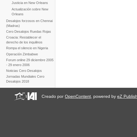
Justicia en New Orleans
Actualización sobre New
Orleans
Desalojos forzosos en Chennai
(Madras)
Cero Desalojos Ruedas Rojas
Croacia: Restablecer el
derecho de los inquilinos
Rompa el silencio en Nigeria
Operación Zimbabwe
Forum online 29 diciembre 2005
- 29 enero 2006
Noticias Cero Desalojos
Jornadas Mundiales Cero
Desalojos 2018
Creado por
OpenContent
, powered by
eZ Publis