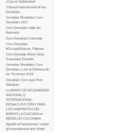
¡Ciao en Solidaridad!
Tribunal Internacional de los
Desalojos
Jornadas Mundiales Cero
Desalojos 2017
Cero Desalojos Valle del
Narmada
Cero Desalojos Colombia
Cero Desalojos
#OccupyBulacan, Filipinas
Cero Desalojo Monte Sinai,
Guayaquil, Ecuador
Jornadas Mundiales Cero
Desalojos y por la Defensa de
los Territorios 2016
Desalojos Cero para Pom
Mahakan
LLAMADO DE SOLIDARIDAD
NACIONAL E
INTERNACIONAL -
iDESALOJOS CERO PARA
LOS HABITANTES DEL
BARRIO LA CASCADA en
MEDELLÍN-COLOMBIA!
Appello ai Parlamentari: votate
gli emendamenti anti-sfratti!