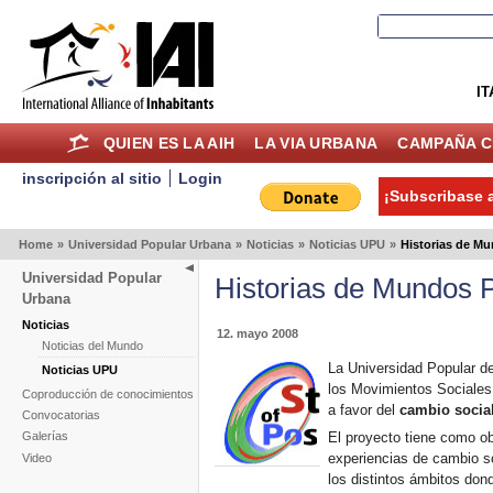
IT
QUIEN ES LA AIH
LA VIA URBANA
CAMPAÑA C
inscripción al sitio
Login
¡Subscribase a
Home
»
Universidad Popular Urbana
»
Noticias
»
Noticias UPU
»
Historias de M
Universidad Popular
Historias de Mundos 
Urbana
Noticias
12. mayo 2008
Noticias del Mundo
La Universidad Popular d
Noticias UPU
los Movimientos Sociales 
Coproducción de conocimientos
a favor del
cambio socia
Convocatorias
El proyecto tiene como obj
Galerías
experiencias de cambio so
Video
los distintos ámbitos dond