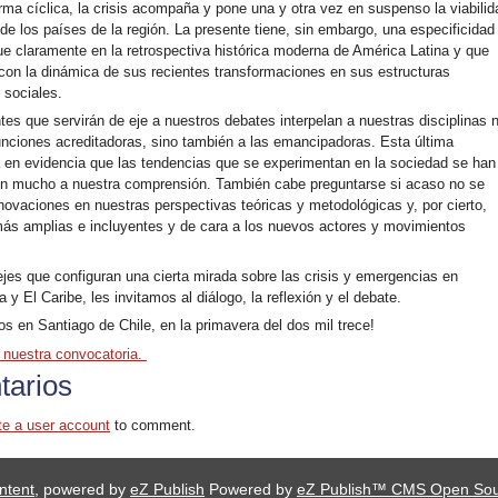
orma cíclica, la crisis acompaña y pone una y otra vez en suspenso la viabilid
 de los países de la región. La presente tiene, sin embargo, una especificidad
gue claramente en la retrospectiva histórica moderna de América Latina y que
 con la dinámica de sus recientes transformaciones en sus estructuras
sociales.
tes que servirán de eje a nuestros debates interpelan a nuestras disciplinas 
unciones acreditadoras, sino también a las emancipadoras. Esta última
en evidencia que las tendencias que se experimentan en la sociedad se han
n mucho a nuestra comprensión. También cabe preguntarse si acaso no se
nnovaciones en nuestras perspectivas teóricas y metodológicas y, por cierto,
ás amplias e incluyentes y de cara a los nuevos actores y movimientos
jes que configuran una cierta mirada sobre las crisis y emergencias en
 y El Caribe, les invitamos al diálogo, la reflexión y el debate.
s en Santiago de Chile, en la primavera del dos mil trece!
 nuestra convocatoria.
arios
te a user account
to comment.
ntent
, powered by
eZ Publish
Powered by
eZ Publish™ CMS Open So