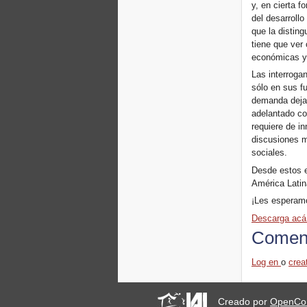
y, en cierta f
del desarrollo
que la distin
tiene que ver
económicas y 
Las interrogan
sólo en sus f
demanda deja 
adelantado co
requiere de i
discusiones m
sociales.
Desde estos e
América Latina
¡Les esperamo
Descarga acá
Coment
Log en
o
crea
Creado por
OpenCo