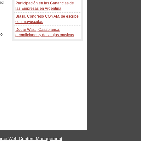
ad
Participación en las Ganancias de
las Empresas en Argentina
Brasil, Congreso CONAM, se escribe
con mayúsculas
Douar Wasti, Casablanca:
no
demoliciones y desalojos masivos
urce Web Content Management
.