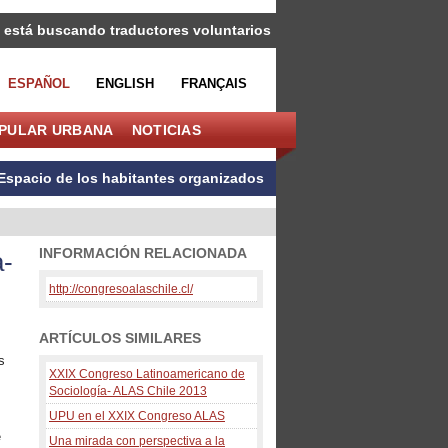
 está buscando traductores voluntarios
ESPAÑOL
ENGLISH
FRANÇAIS
OPULAR URBANA
NOTICIAS
Espacio de los habitantes organizados
INFORMACIÓN RELACIONADA
a-
http://congresoalaschile.cl/
ARTÍCULOS SIMILARES
s
XXIX Congreso Latinoamericano de
Sociología- ALAS Chile 2013
UPU en el XXIX Congreso ALAS
e
Una mirada con perspectiva a la