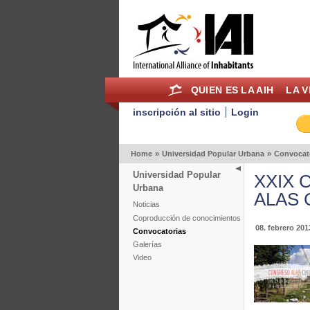
QUIEN ES LA AIH
LA V
inscripción al sitio
Login
Home
»
Universidad Popular Urbana
»
Convocat
Universidad Popular
XXIX C
Urbana
ALAS C
Noticias
Coproducción de conocimientos
08. febrero 201
Convocatorias
Galerías
Video