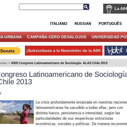
La AIH
ITALIANO
RUSSIAN
PORTUGUÊS
IA URBANA
CAMPAÑA CERO DESALOJOS
UNIVERSIDAD P
¡Subscribase a la Newsletter de la AIH!
orias
»
XXIX Congreso Latinoamericano de Sociología- ALAS Chile 2013
ongreso Latinoamericano de Sociologí
hile 2013
3
La crisis profundamente enraizada en nuestras nacione
latinoamericanas ha sacudido a todas ellas, pero con
distinta fuerza, persistencia e intensidad, según las
particularidades de sus respectivas estructuras
económicas, sociales y políticas. De manera recurrent