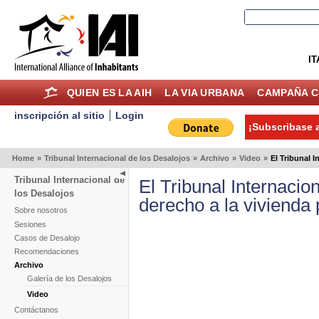
IT
QUIEN ES LA AIH
LA VIA URBANA
CAMPAÑA C
inscripción al sitio
Login
¡Subscribase a
Home
»
Tribunal Internacional de los Desalojos
»
Archivo
»
Video
»
El Tribunal I
Tribunal Internacional de
El Tribunal Internacio
los Desalojos
derecho a la vivienda 
Sobre nosotros
Sesiones
Casos de Desalojo
Recomendaciones
Archivo
Galería de los Desalojos
Video
Contáctanos