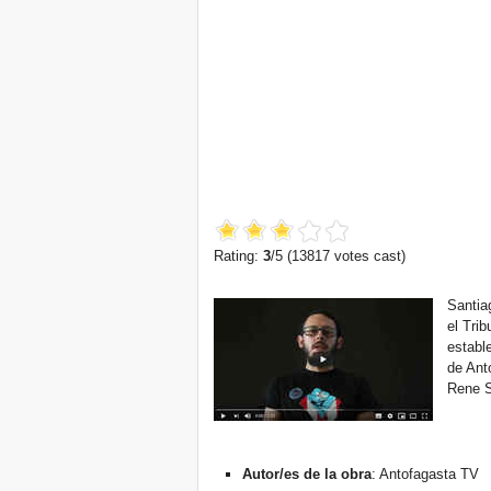
Rating:
3
/5 (
13817
votes cast)
Santia
el Trib
establ
de Ant
Rene S
Autor/es de la obra
: Antofagasta TV