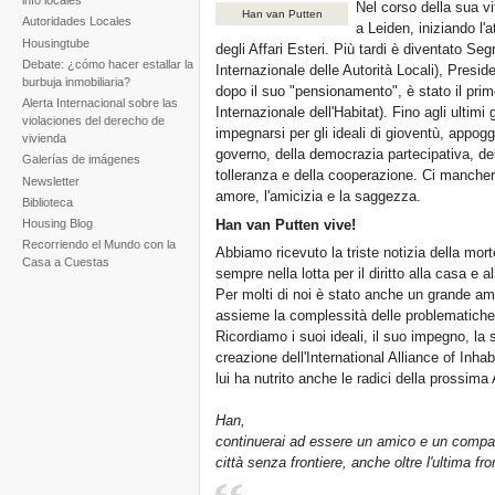
info locales
Nel corso della sua vi
Han van Putten
Autoridades Locales
a Leiden, iniziando l'a
Housingtube
degli Affari Esteri. Più tardi è diventato Se
Debate: ¿cómo hacer estallar la
Internazionale delle Autorità Locali), Presi
burbuja inmobiliaria?
dopo il suo "pensionamento", è stato il pri
Alerta Internacional sobre las
Internazionale dell'Habitat). Fino agli ultimi
violaciones del derecho de
impegnarsi per gli ideali di gioventù, appogg
vivienda
governo, della democrazia partecipativa, de
Galerías de imágenes
tolleranza e della cooperazione. Ci mancheran
Newsletter
amore, l'amicizia e la saggezza.
Biblioteca
Han van Putten vive!
Housing Blog
Recorriendo el Mundo con la
Abbiamo ricevuto la triste notizia della mor
Casa a Cuestas
sempre nella lotta per il diritto alla casa e al
Per molti di noi è stato anche un grande am
assieme la complessità delle problematiche 
Ricordiamo i suoi ideali, il suo impegno, l
creazione dell'International Alliance of Inh
lui ha nutrito anche le radici della prossim
Han,
continuerai ad essere un amico e un compagno 
città senza frontiere, anche oltre l'ultima fro