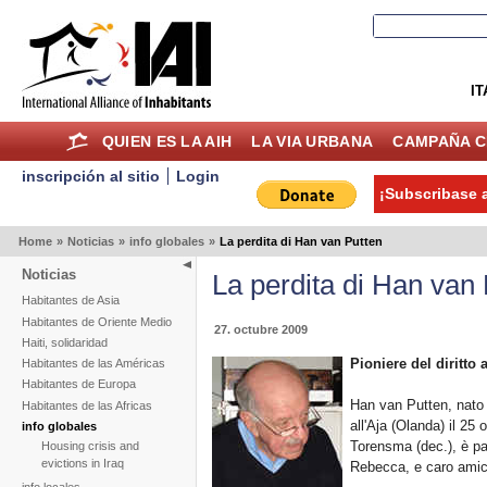
IT
QUIEN ES LA AIH
LA VIA URBANA
CAMPAÑA C
inscripción al sitio
Login
¡Subscribase a
Home
»
Noticias
»
info globales
»
La perdita di Han van Putten
Noticias
La perdita di Han van
Habitantes de Asia
Habitantes de Oriente Medio
27. octubre 2009
Haiti, solidaridad
Pioniere del diritto 
Habitantes de las Américas
Habitantes de Europa
Han van Putten, nato 
Habitantes de las Africas
all'Aja (Olanda) il 25
info globales
Torensma (dec.), è pa
Housing crisis and
evictions in Iraq
Rebecca, e caro amic