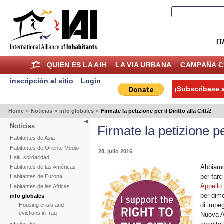
IT
QUIEN ES LA AIH
LA VIA URBANA
CAMPAÑA C
inscripción al sitio
Login
¡Subscribase a
Home
»
Noticias
»
info globales
»
Firmate la petizione per il Diritto alla Città!
Noticias
Firmate la petizione per
Habitantes de Asia
Habitantes de Oriente Medio
28. julio 2016
Haiti, solidaridad
Abbiamo 
Habitantes de las Américas
per farc
Habitantes de Europa
Appello
Habitantes de las Africas
per dim
info globales
di impe
Housing crisis and
evictions in Iraq
Nuova A