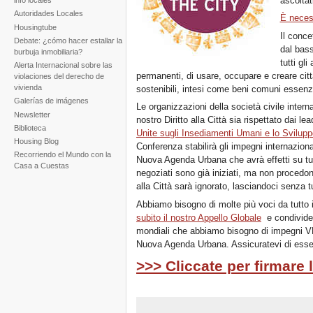
ascoltat
info locales
Autoridades Locales
È necess
Housingtube
Il concet
Debate: ¿cómo hacer estallar la
dal bass
burbuja inmobiliaria?
tutti gli
Alerta Internacional sobre las
permanenti, di usare, occupare e creare città
violaciones del derecho de
vivienda
sostenibili, intesi come beni comuni essenzi
Galerías de imágenes
Le organizzazioni della società civile interna
Newsletter
nostro Diritto alla Città sia rispettato dai le
Biblioteca
Unite sugli Insediamenti Umani e lo Svilupp
Housing Blog
Conferenza stabilirà gli impegni internaziona
Recorriendo el Mundo con la
Nuova Agenda Urbana che avrà effetti su tutt
Casa a Cuestas
negoziati sono già iniziati, ma non procedon
alla Città sarà ignorato, lasciandoci senza tu
Abbiamo bisogno di molte più voci da tutto i
subito il nostro Appello Globale
e condividet
mondiali che abbiamo bisogno di impegni 
Nuova Agenda Urbana. Assicuratevi di esser
>>> Cliccate per firmare 