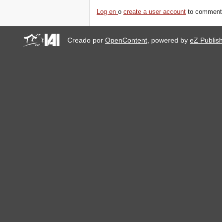
Log en
o
create a user account
to comment
Creado por
OpenContent
, powered by
eZ Publis