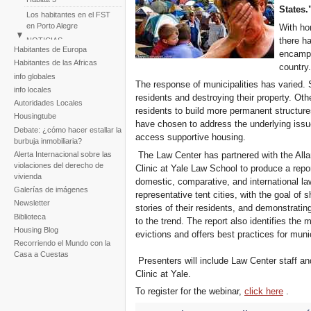
States.
Los habitantes en el FST
en Porto Alegre
With ho
there h
NOTICIAS
Habitantes de Europa
encampm
Perú: Marcha de
Habitantes de las Africas
country.
Asentamientos Humanos
info globales
Huascar
The response of municipalities has varied
info locales
Reportaje fotogràfico sobre
residents and destroying their property. Ot
Autoridades Locales
la tragedia de la tormenta
residents to build more permanent structur
Noel
Housingtube
have chosen to address the underlying issue
Debate: ¿cómo hacer estallar la
access supportive housing.
burbuja inmobiliaria?
The Law Center has partnered with the Alla
Alerta Internacional sobre las
violaciones del derecho de
Clinic at Yale Law School to produce a repor
vivienda
domestic, comparative, and international la
Galerías de imágenes
representative tent cities, with the goal of
Newsletter
stories of their residents, and demonstra
Biblioteca
to the trend. The report also identifies the 
Housing Blog
evictions and offers best practices for munic
Recorriendo el Mundo con la
Casa a Cuestas
Presenters will include Law Center staff a
Clinic at Yale.
To register for the webinar,
click here
.