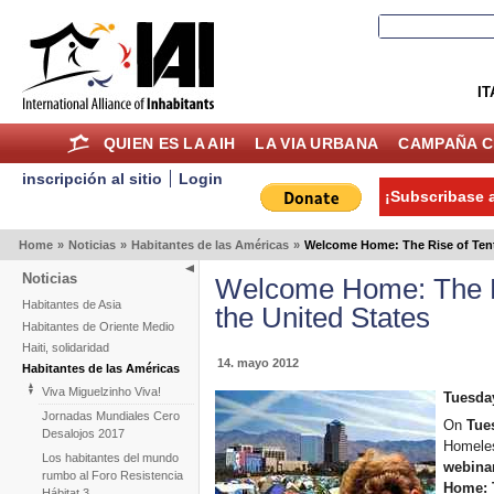
IT
QUIEN ES LA AIH
LA VIA URBANA
CAMPAÑA C
inscripción al sitio
Login
¡Subscribase a
Home
»
Noticias
»
Habitantes de las Américas
»
Welcome Home: The Rise of Tent 
Noticias
Welcome Home: The Ri
Habitantes de Asia
the United States
Habitantes de Oriente Medio
Haiti, solidaridad
14. mayo 2012
Habitantes de las Américas
Viva Miguelzinho Viva!
Tuesday
Jornadas Mundiales Cero
On
Tue
Desalojos 2017
Homeles
Los habitantes del mundo
webina
rumbo al Foro Resistencia
Home: T
Hábitat 3