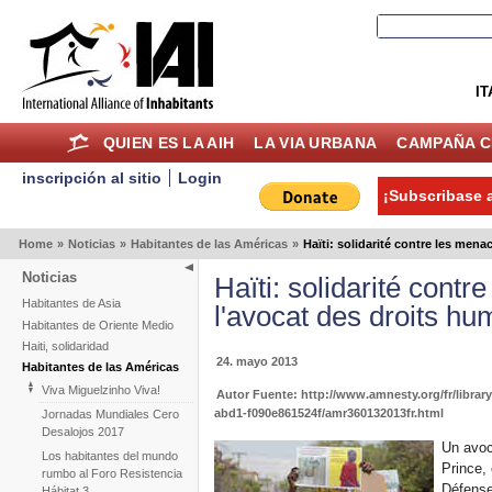
IT
QUIEN ES LA AIH
LA VIA URBANA
CAMPAÑA C
inscripción al sitio
Login
¡Subscribase a
Home
»
Noticias
»
Habitantes de las Américas
»
Haïti: solidarité contre les mena
Noticias
Haïti: solidarité cont
Habitantes de Asia
l'avocat des droits hu
Habitantes de Oriente Medio
Haiti, solidaridad
24. mayo 2013
Habitantes de las Américas
Viva Miguelzinho Viva!
Autor Fuente: http://www.amnesty.org/fr/librar
abd1-f090e861524f/amr360132013fr.html
Jornadas Mundiales Cero
Desalojos 2017
Un avoc
Los habitantes del mundo
Prince, 
rumbo al Foro Resistencia
Défense
Hábitat 3