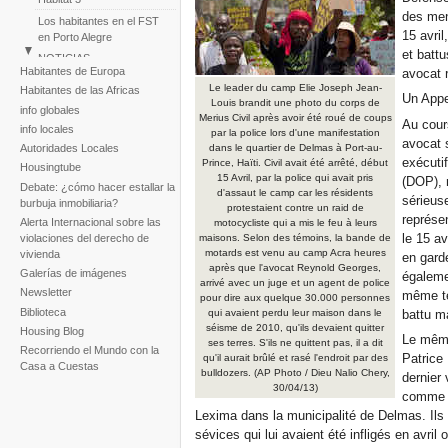
des men
Los habitantes en el FST
15 avri
en Porto Alegre
et battu
NOTICIAS
Habitantes de Europa
avocat 
Perú: Marcha de
Le leader du camp Elie Joseph Jean-
Habitantes de las Africas
Asentamientos Humanos
Un Appel
Louis brandit une photo du corps de
info globales
Huascar
Merius Civil après avoir été roué de coups
Au cour
info locales
par la police lors d'une manifestation
Reportaje fotogràfico sobre
avocat s
dans le quartier de Delmas à Port-au-
Autoridades Locales
la tragedia de la tormenta
exécuti
Prince, Haïti. Civil avait été arrêté, début
Noel
Housingtube
15 Avril, par la police qui avait pris
(DOP), 
Debate: ¿cómo hacer estallar la
d'assaut le camp car les résidents
sérieuse
burbuja inmobiliaria?
protestaient contre un raid de
représen
Alerta Internacional sobre las
motocycliste qui a mis le feu à leurs
le 15 a
violaciones del derecho de
maisons. Selon des témoins, la bande de
motards est venu au camp Acra heures
vivienda
en garde
après que l'avocat Reynold Georges,
Galerías de imágenes
égalem
arrivé avec un juge et un agent de police
Newsletter
même te
pour dire aux quelque 30.000 personnes
Biblioteca
battu ma
qui avaient perdu leur maison dans le
séisme de 2010, qu'ils devaient quitter
Housing Blog
Le même
ses terres. S'ils ne quittent pas, il a dit
Recorriendo el Mundo con la
Patrice 
qu'il aurait brûlé et rasé l'endroit par des
Casa a Cuestas
bulldozers. (AP Photo / Dieu Nalio Chery,
dernier
30/04/13)
comme de
Lexima dans la municipalité de Delmas. Ils 
sévices qui lui avaient été infligés en avril