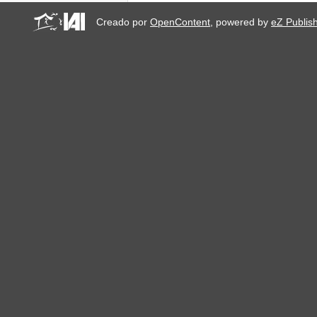
Creado por
OpenContent
, powered by
eZ Publis