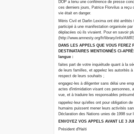
DOP a tenu une conférence de presse conce
ces derniers jours, Patrice Florvilus a reçu
vie était en danger.
Méris Civil et Darlin Lexima ont été arrêtés 
participé à une manifestation organisée pa
déplacées où ils vivaient. Pour en savoir pl
(http://www.amnesty.org/fr/library/info/AMR3
DANS LES APPELS QUE VOUS FEREZ P
DESTINATAIRES MENTIONNÉS CI-APRÈS, e
langue :
faites part de votre inquiétude quant à la sé
de leurs familles, et appelez les autorités à 
respect de leurs souhaits ;
engagez-les à diligenter sans délai une en
actes d'intimidation visant ces personnes, a
vue, et à traduire les responsables présumé
rappelez-leur qu'elles ont pour obligation de
humains puissent mener leurs activités san
Déclaration des Nations unies de 1998 sur 
ENVOYEZ VOS APPELS AVANT LE 3 JUIL
Président d'Haïti