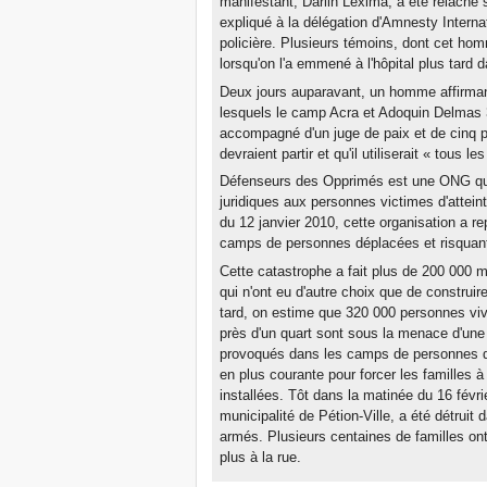
manifestant, Darlin Lexima, a été relâché s
expliqué à la délégation d'Amnesty Internati
policière. Plusieurs témoins, dont cet homm
lorsqu'on l'a emmené à l'hôpital plus tard d
Deux jours auparavant, un homme affirmant
lesquels le camp Acra et Adoquin Delmas 33
accompagné d'un juge de paix et de cinq po
devraient partir et qu'il utiliserait « tous 
Défenseurs des Opprimés est une ONG qui 
juridiques aux personnes victimes d'attein
du 12 janvier 2010, cette organisation a r
camps de personnes déplacées et risquant
Cette catastrophe a fait plus de 200 000 m
qui n'ont eu d'autre choix que de construire
tard, on estime que 320 000 personnes vi
près d'un quart sont sous la menace d'une 
provoqués dans les camps de personnes dé
en plus courante pour forcer les familles à 
installées. Tôt dans la matinée du 16 févri
municipalité de Pétion-Ville, a été détru
armés. Plusieurs centaines de familles ont
plus à la rue.