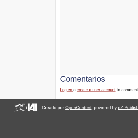
Comentarios
Log en
o
create a user account
to comment
Creado por
OpenContent
, powered by
eZ Publis