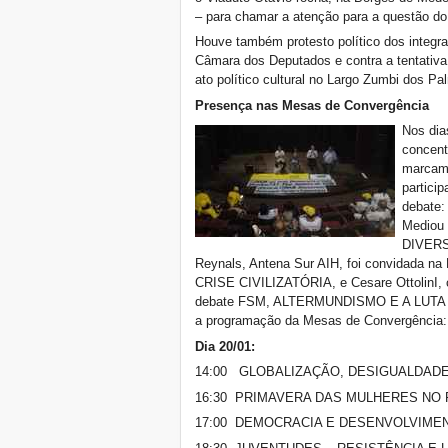
– para chamar a atenção para a questão do
Houve também protesto político dos integr
Câmara dos Deputados e contra a tentativa 
ato político cultural no Largo Zumbi dos Pa
Presença nas Mesas de Convergência
Nos dia
concent
marcamo
partici
debate:
Mediou
DIVERS
Reynals, Antena Sur AIH, foi convidad
CRISE CIVILIZATÓRIA, e Cesare OttolinI, c
debate FSM, ALTERMUNDISMO E A LUT
a programação da Mesas de Convergência:
Dia 20/01:
14:00 GLOBALIZAÇÃO, DESIGUALDADE 
16:30 PRIMAVERA DAS MULHERES NO
17:00 DEMOCRACIA E DESENVOLVIME