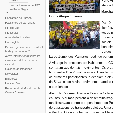
Porto A
atividad
Los habitantes en el FST
en Porto Alegre
Marcha
NOTICIAS
Porto Alegre 15 anos
Habitantes de Europa
Perú: Marcha de
Dia 19 
Habitantes de las Africas
Asentamientos Humanos
Temátic
info globales
Huascar
vezes n
info locales
Reportaje fotogràfico sobre
Social 
Autoridades Locales
la tragedia de la tormenta
sociais
Noel
Housingtube
bandeir
Debate: ¿cómo hacer estallar la
burbuja inmobiliaria?
Borges 
Largo Zumbi dos Palmares, pedindo por um
Alerta Internacional sobre las
violaciones del derecho de
A Aliança Internacional de Habitantes, a
vivienda
somaram aos demais movimentos. Os organ
Galerías de imágenes
ficou entre 15 e 20 mil pessoas. Para ter
Newsletter
os primeiros participantes já desciam o el
Biblioteca
da Silva, ainda havia movimentos parados n
Housing Blog
a caminhada.
Recorriendo el Mundo con la
Casa a Cuestas
Além da Reforma Urbana e Direito à Cidade
causas. Algumas pediam a descriminalizaç
manifestavam contra o impeachment da Pre
de passagens de transporte coletivo. Uma 
o Viaduto Otávio rocha, na Borges de Med