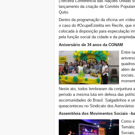
(Terceira Conferência das Nações Unidas 
lançamento da criação de Comités Populare
Quito.
Dentro da programação da oficina um vídeo 
o caso do #OcupeEstelita em Recife, que 
colocada à disposição para especulação imo
pela função social da cidade e da proprieda
Aniversário de 34 anos da CONAM
Entre t
anivers
quadros
além de
sociais
momento
Neste ato, todos lembraram da conjuntura 
período a mesma luta em defesa das polític
ascomunidades do Brasil. Salgadinhos e um
queaconteceu no Sindicato dos Aeroviários
Assembleia dos Movimentos Sociais –ba
Como é 
Temátic
Sociais