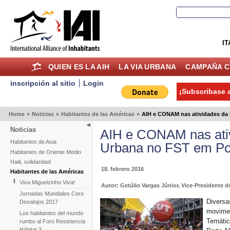
IT
QUIEN ES LA AIH
LA VIA URBANA
CAMPAÑA C
inscripción al sitio
Login
¡Subscribase a
Home
»
Noticias
»
Habitantes de las Américas
»
AIH e CONAM nas atividades da
Noticias
AIH e CONAM nas ati
Habitantes de Asia
Urbana no FST em Por
Habitantes de Oriente Medio
Haiti, solidaridad
18. febrero 2016
Habitantes de las Américas
Viva Miguelzinho Viva!
Autor: Getúlio Vargas Júnior, Vice-President
Jornadas Mundiales Cero
Diversa
Desalojos 2017
movimen
Los habitantes del mundo
Temátic
rumbo al Foro Resistencia
Hábitat 3