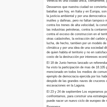
Venecia es una ciudad ùnica, ciertamente, 
Deseamos que nuestra ciudad se convierta p
batallas que hoy, en Italia y en Europa, son 
la justicia ambiental y por una democratica
inutiles y dañinas, pero no faltan tampoco 
contra los trenes de alta velocidad, la cons
las industrias petroleras, contra la contami
contra el exceso de construccion en el terri
otras catàstrofes, la extracciòn del carbòn 
lucha, de hecho, tambien por un modelo de d
climàtica y por una idea de una sociedad di
de quien habita el territorio y no en satisfac
costo de la destrucciòn por intereses econò
El 18 de Junio hemos lanzado un referendu
ha visto la participaciòn de mas de 18.105
mencionado en todos los medios de comuni
ejemplo de democracia ejercida por los hab
despido de las grandes naves de cruceros d
escavaciones en la Laguna.
El 23 y 24 de septiembre Los esperamos po
confrontarnos, para construir una estrategi
puede nacer un nuevo ciclo de europeo de r
Programa: