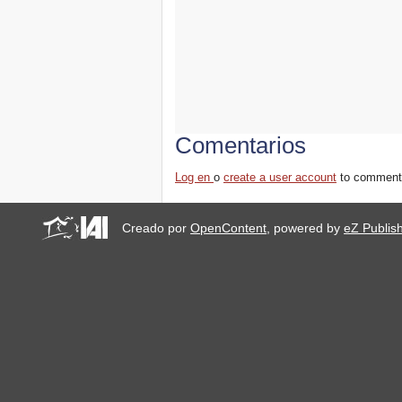
Comentarios
Log en
o
create a user account
to comment
Creado por
OpenContent
, powered by
eZ Publis