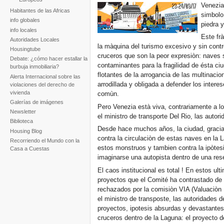
Venezia
Habitantes de las Africas
simbolo
info globales
piedra 
info locales
Este fr
Autoridades Locales
la màquina del turismo excesivo y sin contr
Housingtube
cruceros que son la peor expresiòn: naves
Debate: ¿cómo hacer estallar la
contaminantes para la fragilidad de ésta c
burbuja inmobiliaria?
flotantes de la arrogancia de las multinacio
Alerta Internacional sobre las
arrodillada y obligada a defender los inte
violaciones del derecho de
vivienda
comùn.
Galerías de imágenes
Pero Venezia està viva, contrariamente a l
Newsletter
el ministro de transporte Del Rio, las autor
Biblioteca
Desde hace muchos años, la ciudad, graci
Housing Blog
contra la circulaciòn de estas naves en la 
Recorriendo el Mundo con la
estos monstruos y tambien contra la ipòte
Casa a Cuestas
imaginarse una autopista dentro de una rese
El caos institucional es total ! En estos u
proyectos que el Comité ha contrastado de 
rechazados por la comisiòn VIA (Valuaciòn 
el ministro de transposte, las autoridades d
proyectos, ipotesis absurdas y devastante
cruceros dentro de la Laguna: el proyecto 