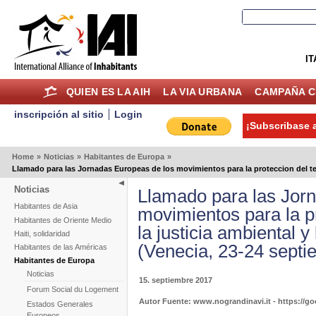
IT
QUIEN ES LA AIH
LA VIA URBANA
CAMPAÑA C
inscripción al sitio
Login
¡Subscribase a
Home
»
Noticias
»
Habitantes de Europa
»
Llamado para las Jornadas Europeas de los movimientos para la proteccion del terr
Noticias
Llamado para las Jor
Habitantes de Asia
movimientos para la pro
Habitantes de Oriente Medio
la justicia ambiental 
Haiti, solidaridad
(Venecia, 23-24 septi
Habitantes de las Américas
Habitantes de Europa
Noticias
15. septiembre 2017
Forum Social du Logement
Autor Fuente: www.nograndinavi.it - https://g
Estados Generales
Europeos