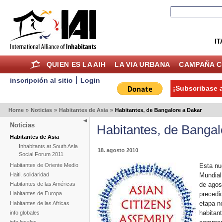
IT
QUIEN ES LA AIH
LA VIA URBANA
CAMPAÑA C
inscripción al sitio
Login
¡Subscribase a
Home
»
Noticias
»
Habitantes de Asia
»
Habitantes, de Bangalore a Dakar
Noticias
Habitantes, de Bangal
Habitantes de Asia
Inhabitants at South Asia
18. agosto 2010
Social Forum 2011
Habitantes de Oriente Medio
Esta nu
Mundial
Haiti, solidaridad
de agos
Habitantes de las Américas
precedi
Habitantes de Europa
etapa n
Habitantes de las Africas
habitant
info globales