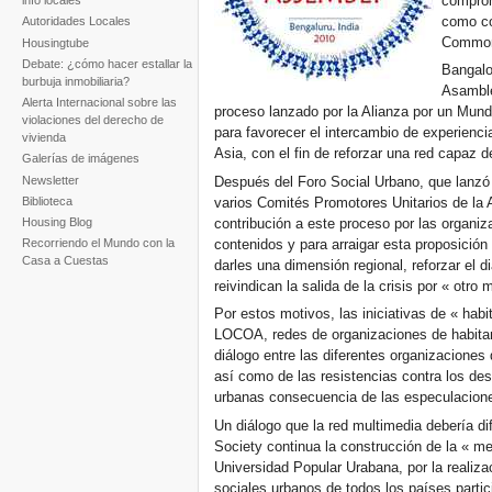
comprom
info locales
como co
Autoridades Locales
Common
Housingtube
Debate: ¿cómo hacer estallar la
Bangalo
burbuja inmobiliaria?
Asamble
Alerta Internacional sobre las
proceso lanzado por la Alianza por un Mund
violaciones del derecho de
para favorecer el intercambio de experienci
vivienda
Asia, con el fin de reforzar una red capaz d
Galerías de imágenes
Newsletter
Después del Foro Social Urbano, que lanzó 
varios Comités Promotores Unitarios de la
Biblioteca
contribución a este proceso por las organi
Housing Blog
contenidos y para arraigar esta proposición
Recorriendo el Mundo con la
Casa a Cuestas
darles una dimensión regional, reforzar el 
reivindican la salida de la crisis por « otro
Por estos motivos, las iniciativas de « hab
LOCOA, redes de organizaciones de habitant
diálogo entre las diferentes organizaciones
así como de las resistencias contra los de
urbanas consecuencia de las especulaciones
Un diálogo que la red multimedia debería di
Society continua la construcción de la « me
Universidad Popular Urabana, por la realiza
sociales urbanos de todos los países partic