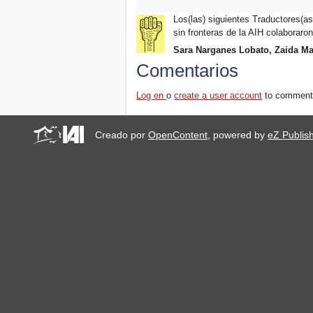
Los(las) siguientes Traductores(as)
sin fronteras de la AIH colaboraron
Sara Narganes Lobato, Zaida M
Comentarios
Log en
o
create a user account
to comment
Creado por
OpenContent
, powered by
eZ Publis