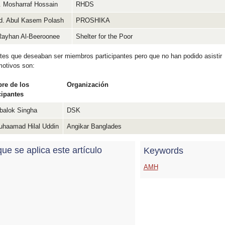
. Mosharraf Hossain
RHDS
d. Abul Kasem Polash
PROSHIKA
ayhan Al-Beeroonee
Shelter for the Poor
ntes que deseaban ser miembros participantes pero que no han podido asistir
motivos son:
re de los
Organización
cipantes
ibalok Singha
DSK
uhaamad Hilal Uddin
Angikar Banglades
que se aplica este artículo
Keywords
AMH