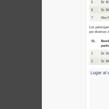
5
Dr. M
6
Sr. M
7
Abu R
Los participa
por diversos 
SL
Nomb
parti
1
Dr. D
2
Sr. M
Lugar al 