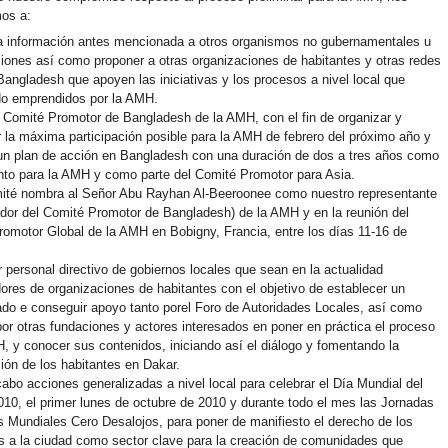
os a:
la información antes mencionada a otros organismos no gubernamentales u
iones así como proponer a otras organizaciones de habitantes y otras redes
Bangladesh que apoyen las iniciativas y los procesos a nivel local que
do emprendidos por la AMH.
 Comité Promotor de Bangladesh de la AMH, con el fin de organizar y
 la máxima participación posible para la AMH de febrero del próximo año y
un plan de acción en Bangladesh con una duración de dos a tres años como
nto para la AMH y como parte del Comité Promotor para Asia.
ité nombra al Señor Abu Rayhan Al-Beeroonee como nuestro representante
dor del Comité Promotor de Bangladesh) de la AMH y en la reunión del
omotor Global de la AMH en Bobigny, Francia, entre los días 11-16 de
ar personal directivo de gobiernos locales que sean en la actualidad
ores de organizaciones de habitantes con el objetivo de establecer un
ado e conseguir apoyo tanto porel Foro de Autoridades Locales, así como
or otras fundaciones y actores interesados en poner en práctica el proceso
, y conocer sus contenidos, iniciando así el diálogo y fomentando la
ción de los habitantes en Dakar.
cabo acciones generalizadas a nivel local para celebrar el Día Mundial del
010, el primer lunes de octubre de 2010 y durante todo el mes las Jornadas
 Mundiales Cero Desalojos, para poner de manifiesto el derecho de los
s a la ciudad como sector clave para la creación de comunidades que