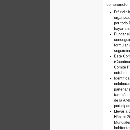
comprometem
Difundir 
organizac
por todo 
hayan si
Fundar el
conseguir
formular 
seguimie
Este Com
(Coordina
Comité Pr
octubre.
Identific
colaborad
partenari
también p
de la AMH
participa
Llevar a 
Hábitat 2
Mundiales
habitante