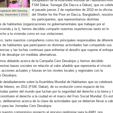
Bangladesh de la Asamblea Mundial de Habitantes-AMH
FSM Dakar, Senegal (De Dacca a Dakar), que se celeb
el pasado jueves 2 de septiembre de 2010 en la oficina
angladesh WAI Steering
del Shelter for the Poor en Dacca, Bangladesh, nosotro
aka, September 2 2010)
los participantes, que representamos distintas
s de habitantes (organizaciones no gubernamentales que trabajan por el
ivienda y la t), hemos decidido compartir nuestras experiencias tanto en lo
recho a la vivienda como en sus violaciones.
vo, tanto nuestros compañeros como los principales responsables de diferent
s de habitantes que participaron en distintas actividades han compartido sus
iencias y las luchas continuas para enfrentar el desafío que supone el enfoqu
 de desalojar sin medidas alternativas.
mos debatido acerca de la Campaña Cero Desalojos y hemos decidido
uestras bases sociales en relación al valor añadido que representa el vínculo
 acciones actuales y futuras en los niveles locales y regionales con la
 Desalojos.
 detalladamente sobre la Asamblea Mundial de Habitantes que se celebrará 
e febrero, en 2011 (FSM, Dakar), de su evolución como espacio de los
todas partes del mundo que luchan por la seguridad del derecho a la tierra y 
constituien el derecho a la ciudad en el marco del Foro Social Mundial. En es
, deliberamos acerca de la clase de actividades que se deberían llevar a ca
 para las Jornadas Cero Desalojos.
 nuestro compromiso respecto al proceso preliminar para la AMH, nos