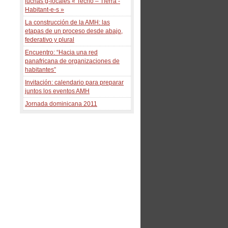
luchas g-locales « Techo – Tierra -
Habitant-e-s »
La construcción de la AMH: las
etapas de un proceso desde abajo,
federativo y plural
Encuentro: “Hacia una red
panafricana de organizaciones de
habitantes”
Invitación: calendario para preparar
juntos los eventos AMH
Jornada dominicana 2011