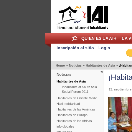
QUIEN ES LA AIH
LA V
inscripción al sitio
Login
Home
»
Noticias
»
Habitantes de Asia
»
¡Habitan
Noticias
¡Habit
Habitantes de Asia
Inhabitants at South Asia
13. septiembre
Social Forum 2011
Habitantes de Oriente Medio
Haiti, solidaridad
Habitantes de las Américas
Habitantes de Europa
Habitantes de las Africas
info globales