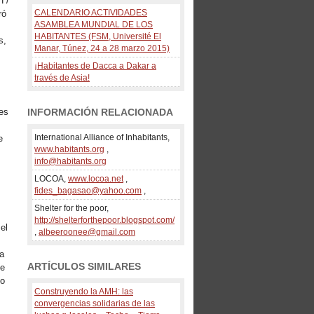
 /
CALENDARIO ACTIVIDADES
ró
ASAMBLEA MUNDIAL DE LOS
HABITANTES (FSM, Université El
s,
Manar, Túnez, 24 a 28 marzo 2015)
¡Habitantes de Dacca a Dakar a
través de Asia!
es
INFORMACIÓN RELACIONADA
International Alliance of Inhabitants,
e
www.habitants.org
,
info@habitants.org
LOCOA,
www.locoa.net
,
fides_bagasao@yahoo.com
,
Shelter for the poor,
http://shelterforthepoor.blogspot.com/
el
,
albeeroonee@gmail.com
la
ARTÍCULOS SIMILARES
te
bo
Construyendo la AMH: las
convergencias solidarias de las