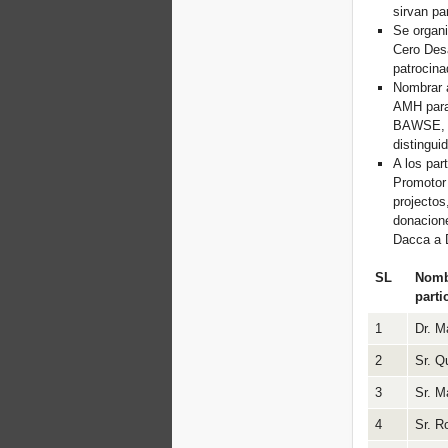
sirvan pa
Se organi
Cero Desa
patrocin
Nombrar 
AMH para
BAWSE, 
distingui
A los par
Promotor 
projectos
donacione
Dacca a 
SL
Nomb
parti
1
Dr. 
2
Sr. Q
3
Sr. 
4
Sr. R