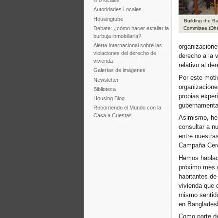
info locales
Autoridades Locales
Housingtube
Building the B
Debate: ¿cómo hacer estallar la
Committee (Dh
burbuja inmobiliaria?
Alerta Internacional sobre las
organizacione
violaciones del derecho de
derecho a la v
vivienda
relativo al de
Galerías de imágenes
Por este moti
Newsletter
organizacione
Biblioteca
propias exper
Housing Blog
gubernamental
Recorriendo el Mundo con la
Casa a Cuestas
Asimismo, he
consultar a n
entre nuestras
Campaña Cero
Hemos hablado
próximo mes d
habitantes de 
vivienda que 
mismo sentido
en Bangladesh
Como parte de