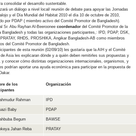
ra consolidar el desarrollo sustentable.
zará un diálogo a nivel local/ reunión de debate para apoyar las Jornadas
lojo y el Día Mundial del Habitat 2010 el día 10 de octubre de 2010,
ado por PDAP ( miembro activo del Comité Promotor de Bangladesh).
al Sr. Abu Rayhan Al-Beeroonee
coordenador
del Comité Promotor de la
 Bangladesh y todas las organizaciones participantes,: IPD, PDAP, DSK,
PRATAY, RHDS, PROSHIKA, Angikar Bangladesh-AB como miembros
dos del Comité Promotor de Bangladesh.
ticipantes de esta reunión (02/09/10) les gustaría que la AIH y el Comité
de Asia les explicaran dónde y a quién deben remitirles sus propuestas y
, y conocer cómo distintas organizaciones internacionales, organismos, y
s podrían aportar una ayuda económica para participar en la propuesta de
Dakar.
re de los
Organización
cipantes
Mahmudur Rahman
IPD
uazi Baby
PDAP
Mahbuba Begum
BAWSE
okeya Jahan Reba
PRATAY