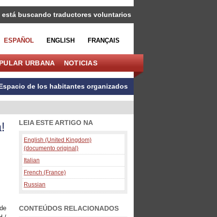
 está buscando traductores voluntarios
ESPAÑOL
ENGLISH
FRANÇAIS
OPULAR URBANA
NOTICIAS
Espacio de los habitantes organizados
LEIA ESTE ARTIGO NA
!
English (United Kingdom)
(documento original)
Italian
French (France)
Russian
CONTEÚDOS RELACIONADOS
 de