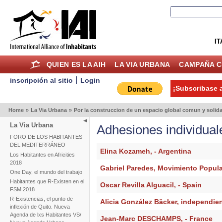
IT
QUIEN ES LA AIH
LA VIA URBANA
CAMPAÑA C
inscripción al sitio
Login
¡Subscribase a
Home
»
La Via Urbana
»
Por la construccion de un espacio global comun y solida
La Via Urbana
Adhesiones individual
FORO DE LOS HABITANTES
DEL MEDITERRÁNEO
Elina Kozameh, - Argentina
Los Habitantes en Africities
2018
Gabriel Paredes, Movimiento Popular
One Day, el mundo del trabajo
Habitantes que R-Existen en el
Oscar Revilla Alguacil, - Spain
FSM 2018
R-Existencias, el punto de
Alicia González Bäcker, independien
inflexión de Quito. Nueva
Agenda de lxs Habitantes VS/
Jean-Marc DESCHAMPS, - France