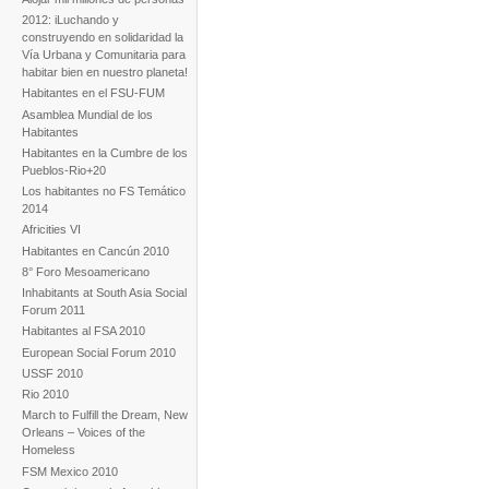
2012: iLuchando y
construyendo en solidaridad la
Vía Urbana y Comunitaria para
habitar bien en nuestro planeta!
Habitantes en el FSU-FUM
Asamblea Mundial de los
Habitantes
Habitantes en la Cumbre de los
Pueblos-Rio+20
Los habitantes no FS Temático
2014
Africities VI
Habitantes en Cancún 2010
8° Foro Mesoamericano
Inhabitants at South Asia Social
Forum 2011
Habitantes al FSA 2010
European Social Forum 2010
USSF 2010
Rio 2010
March to Fulfill the Dream, New
Orleans – Voices of the
Homeless
FSM Mexico 2010