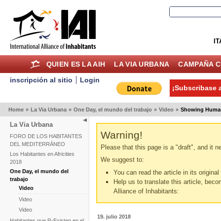
IT
QUIEN ES LA AIH
LA VIA URBANA
CAMPAÑA C
inscripción al sitio
Login
¡Subscribase a
Home
»
La Via Urbana
»
One Day, el mundo del trabajo
»
Video
»
Showing Human
La Via Urbana
Warning!
FORO DE LOS HABITANTES
DEL MEDITERRÁNEO
Please that this page is a "draft", and it 
Los Habitantes en Africities
We suggest to:
2018
One Day, el mundo del
You can read the article in its origina
trabajo
Help us to translate this article, beco
Video
Alliance of Inhabitants:
Video
Video
19. julio 2018
Habitantes que R-Existen en el