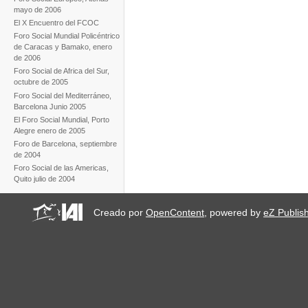
mayo de 2006
El X Encuentro del FCOC
Foro Social Mundial Policéntrico
de Caracas y Bamako, enero
de 2006
Foro Social de Africa del Sur,
octubre de 2005
Foro Social del Mediterráneo,
Barcelona Junio 2005
El Foro Social Mundial, Porto
Alegre enero de 2005
Foro de Barcelona, septiembre
de 2004
Foro Social de las Americas,
Quito julio de 2004
Creado por
OpenContent
, powered by
eZ Publis